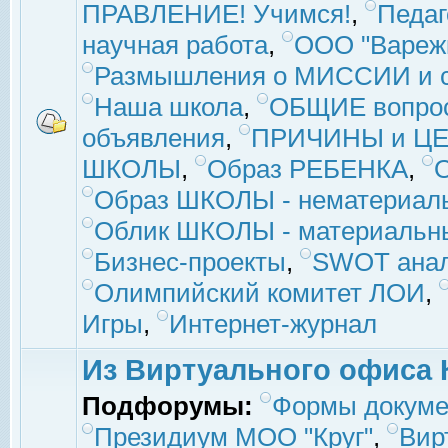
ПРАВЛЕНИЕ! Учимся!
,
Педаг
научная работа
,
ООО "Вареж
Размышления о МИССИИ и с
Наша школа
,
ОБЩИЕ вопро
объявления
,
ПРИЧИНЫ и ЦЕ
ШКОЛЫ
,
Образ РЕБЕНКА
,
Образ ШКОЛЫ - нематериаль
Облик ШКОЛЫ - материальны
Бизнес-проекты
,
SWOT ана
Олимпийский комитет ЛОИ
,
Игры
,
Интернет-журнал
Из Виртуального офиса 
Подфорумы:
Формы докуме
Президиум МОО "Круг"
,
Вир