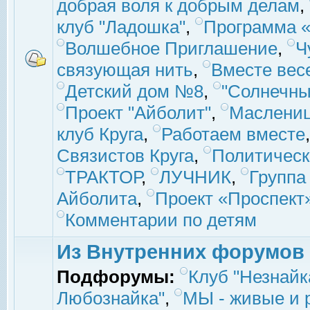
добрая воля к добрым делам
,
клуб "Ладошка"
,
Программа «
Волшебное Приглашение
,
Ч
связующая нить
,
Вместе вес
Детский дом №8
,
"Солнечны
Проект "Айболит"
,
Маслени
клуб Круга
,
Работаем вместе
Связистов Круга
,
Политическ
ТРАКТОР
,
ЛУЧНИК
,
Группа
Айболита
,
Проект «Проспект
Комментарии по детям
Из Внутренних форумов
Подфорумы:
Клуб "Незнайк
Любознайка"
,
МЫ - живые и р