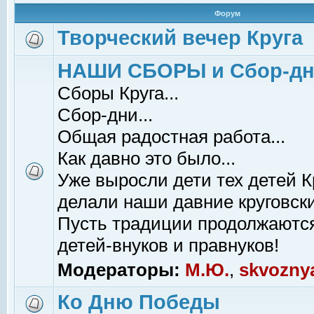
Форум
Творческий вечер Круга
НАШИ СБОРЫ и Сбор-д
Сборы Круга...
Сбор-дни...
Общая радостная работа...
Как давно это было...
Уже выросли дети тех детей К
делали наши давние круговски
Пусть традиции продолжаютс
детей-внуков и правнуков!
Модераторы:
М.Ю.
,
skvozny
Ко Дню Победы