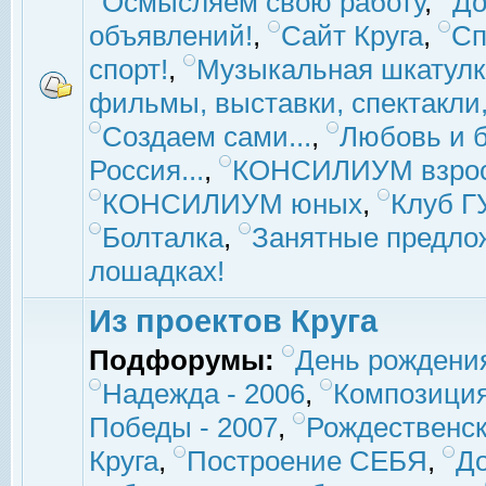
Осмысляем свою работу
,
До
объявлений!
,
Сайт Круга
,
Сп
спорт!
,
Музыкальная шкатулк
фильмы, выставки, спектакли, 
Создаем сами...
,
Любовь и б
Россия...
,
КОНСИЛИУМ взро
КОНСИЛИУМ юных
,
Клуб 
Болталка
,
Занятные предло
лошадках!
Из проектов Круга
Подфорумы:
День рождени
Надежда - 2006
,
Композиция
Победы - 2007
,
Рождественск
Круга
,
Построение СЕБЯ
,
До