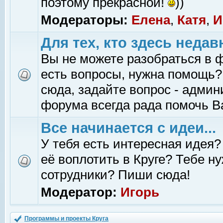
поэтому прекрасной!
))
Модераторы:
Елена
,
Катя
,
И
Для тех, кто здесь недав
Вы не можете разобраться в 
есть вопросы, нужна помощь?
сюда, задайте вопрос - адми
форума всегда рада помочь В
Все начинается с идеи...
У тебя есть интересная идея?
её воплотить в Круге? Тебе н
сотрудники? Пиши сюда!
Модератор:
Игорь
Программы и проекты Круга