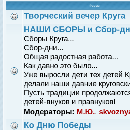
Форум
Творческий вечер Круга
НАШИ СБОРЫ и Сбор-д
Сборы Круга...
Сбор-дни...
Общая радостная работа...
Как давно это было...
Уже выросли дети тех детей К
делали наши давние круговски
Пусть традиции продолжаютс
детей-внуков и правнуков!
Модераторы:
М.Ю.
,
skvozny
Ко Дню Победы