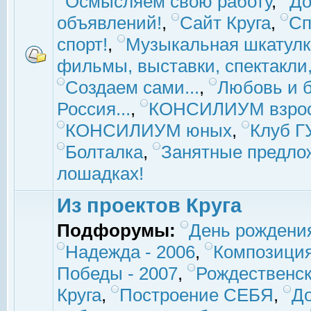
Осмысляем свою работу
,
До
объявлений!
,
Сайт Круга
,
Сп
спорт!
,
Музыкальная шкатулк
фильмы, выставки, спектакли, 
Создаем сами...
,
Любовь и б
Россия...
,
КОНСИЛИУМ взро
КОНСИЛИУМ юных
,
Клуб 
Болталка
,
Занятные предло
лошадках!
Из проектов Круга
Подфорумы:
День рождени
Надежда - 2006
,
Композиция
Победы - 2007
,
Рождественск
Круга
,
Построение СЕБЯ
,
До