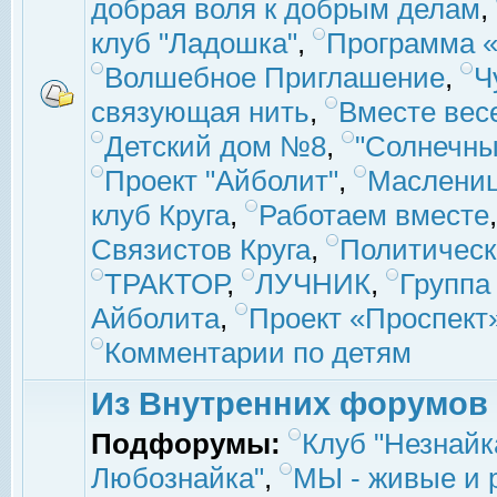
добрая воля к добрым делам
,
клуб "Ладошка"
,
Программа «
Волшебное Приглашение
,
Ч
связующая нить
,
Вместе вес
Детский дом №8
,
"Солнечны
Проект "Айболит"
,
Маслени
клуб Круга
,
Работаем вместе
Связистов Круга
,
Политическ
ТРАКТОР
,
ЛУЧНИК
,
Группа
Айболита
,
Проект «Проспект
Комментарии по детям
Из Внутренних форумов
Подфорумы:
Клуб "Незнайк
Любознайка"
,
МЫ - живые и р