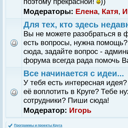
поэтому прекрасной!
))
Модераторы:
Елена
,
Катя
,
И
Для тех, кто здесь недав
Вы не можете разобраться в 
есть вопросы, нужна помощь?
сюда, задайте вопрос - адми
форума всегда рада помочь В
Все начинается с идеи...
У тебя есть интересная идея?
её воплотить в Круге? Тебе н
сотрудники? Пиши сюда!
Модератор:
Игорь
Программы и проекты Круга