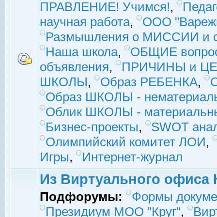
ПРАВЛЕНИЕ! Учимся!
,
Педаг
научная работа
,
ООО "Вареж
Размышления о МИССИИ и с
Наша школа
,
ОБЩИЕ вопро
объявления
,
ПРИЧИНЫ и ЦЕ
ШКОЛЫ
,
Образ РЕБЕНКА
,
Образ ШКОЛЫ - нематериаль
Облик ШКОЛЫ - материальны
Бизнес-проекты
,
SWOT ана
Олимпийский комитет ЛОИ
,
Игры
,
Интернет-журнал
Из Виртуального офиса 
Подфорумы:
Формы докуме
Президиум МОО "Круг"
,
Вир