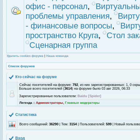
офис - персонал
,
Виртуальны
проблемы управления
,
Вирт
- финансовые вопросы
,
Вирт
пространство Круга
,
Стол зак
Сценарная группа
Удалить cookies форума
|
Наша команда
Список форумов
Кто сейчас на форуме
Сейчас посетителей на форуме:
792
, из них зарегистрированных: 1, 0 скр
Больше всего посетителей (
3614
) на форуме было 03 авг 2026, 06:33
Зарегистрированные пользователи:
Baidu [Spider]
Легенда ::
Администраторы
,
Главные модераторы
Статистика
Всего сообщений:
36290
| Тем:
3154
| Пользователей:
599
| Новый пользов
Вход