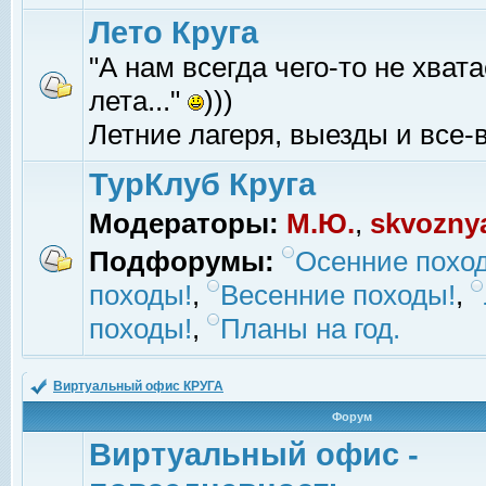
Лето Круга
"А нам всегда чего-то не хвата
лета..."
)))
Летние лагеря, выезды и все-в
ТурКлуб Круга
Модераторы:
М.Ю.
,
skvozny
Подфорумы:
Осенние похо
походы!
,
Весенние походы!
,
походы!
,
Планы на год.
Виртуальный офис КРУГА
Форум
Виртуальный офис -