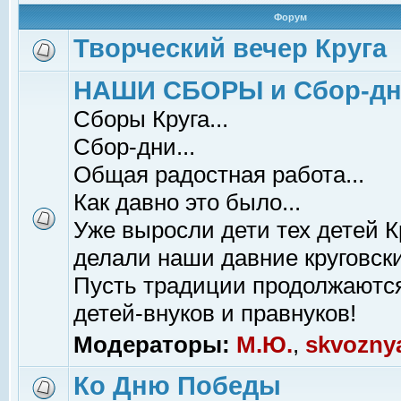
Форум
Творческий вечер Круга
НАШИ СБОРЫ и Сбор-д
Сборы Круга...
Сбор-дни...
Общая радостная работа...
Как давно это было...
Уже выросли дети тех детей К
делали наши давние круговски
Пусть традиции продолжаютс
детей-внуков и правнуков!
Модераторы:
М.Ю.
,
skvozny
Ко Дню Победы