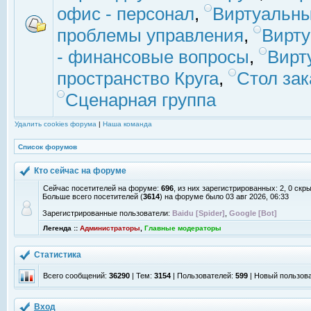
офис - персонал
,
Виртуальны
проблемы управления
,
Вирт
- финансовые вопросы
,
Вирт
пространство Круга
,
Стол зак
Сценарная группа
Удалить cookies форума
|
Наша команда
Список форумов
Кто сейчас на форуме
Сейчас посетителей на форуме:
696
, из них зарегистрированных: 2, 0 скр
Больше всего посетителей (
3614
) на форуме было 03 авг 2026, 06:33
Зарегистрированные пользователи:
Baidu [Spider]
,
Google [Bot]
Легенда ::
Администраторы
,
Главные модераторы
Статистика
Всего сообщений:
36290
| Тем:
3154
| Пользователей:
599
| Новый пользов
Вход