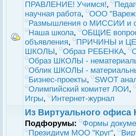
ПРАВЛЕНИЕ! Учимся!
,
Педаг
научная работа
,
ООО "Вареж
Размышления о МИССИИ и с
Наша школа
,
ОБЩИЕ вопро
объявления
,
ПРИЧИНЫ и ЦЕ
ШКОЛЫ
,
Образ РЕБЕНКА
,
Образ ШКОЛЫ - нематериаль
Облик ШКОЛЫ - материальны
Бизнес-проекты
,
SWOT ана
Олимпийский комитет ЛОИ
,
Игры
,
Интернет-журнал
Из Виртуального офиса 
Подфорумы:
Формы докуме
Президиум МОО "Круг"
,
Вир