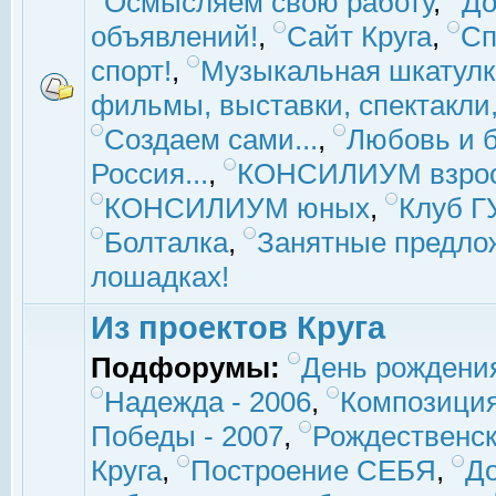
Осмысляем свою работу
,
До
объявлений!
,
Сайт Круга
,
Сп
спорт!
,
Музыкальная шкатулк
фильмы, выставки, спектакли, 
Создаем сами...
,
Любовь и б
Россия...
,
КОНСИЛИУМ взро
КОНСИЛИУМ юных
,
Клуб 
Болталка
,
Занятные предло
лошадках!
Из проектов Круга
Подфорумы:
День рождени
Надежда - 2006
,
Композиция
Победы - 2007
,
Рождественск
Круга
,
Построение СЕБЯ
,
До