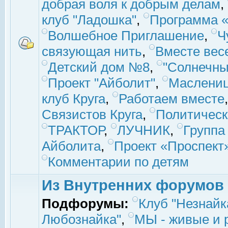
добрая воля к добрым делам
,
клуб "Ладошка"
,
Программа «
Волшебное Приглашение
,
Ч
связующая нить
,
Вместе вес
Детский дом №8
,
"Солнечны
Проект "Айболит"
,
Маслени
клуб Круга
,
Работаем вместе
Связистов Круга
,
Политическ
ТРАКТОР
,
ЛУЧНИК
,
Группа
Айболита
,
Проект «Проспект
Комментарии по детям
Из Внутренних форумов
Подфорумы:
Клуб "Незнайк
Любознайка"
,
МЫ - живые и р