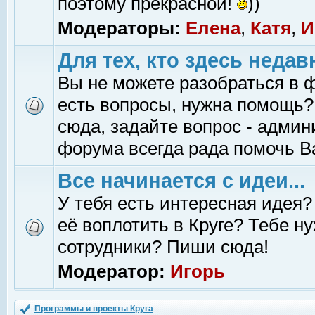
поэтому прекрасной!
))
Модераторы:
Елена
,
Катя
,
И
Для тех, кто здесь недав
Вы не можете разобраться в 
есть вопросы, нужна помощь?
сюда, задайте вопрос - адми
форума всегда рада помочь В
Все начинается с идеи...
У тебя есть интересная идея?
её воплотить в Круге? Тебе н
сотрудники? Пиши сюда!
Модератор:
Игорь
Программы и проекты Круга