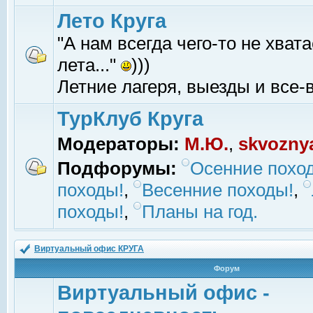
Лето Круга
"А нам всегда чего-то не хвата
лета..."
)))
Летние лагеря, выезды и все-в
ТурКлуб Круга
Модераторы:
М.Ю.
,
skvozny
Подфорумы:
Осенние похо
походы!
,
Весенние походы!
,
походы!
,
Планы на год.
Виртуальный офис КРУГА
Форум
Виртуальный офис -