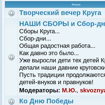
Форум
Творческий вечер Круга
НАШИ СБОРЫ и Сбор-д
Сборы Круга...
Сбор-дни...
Общая радостная работа...
Как давно это было...
Уже выросли дети тех детей К
делали наши давние круговски
Пусть традиции продолжаютс
детей-внуков и правнуков!
Модераторы:
М.Ю.
,
skvozny
Ко Дню Победы