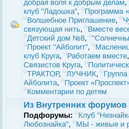
добрая воля к добрым делам
,
клуб "Ладошка"
,
Программа «
Волшебное Приглашение
,
Ч
связующая нить
,
Вместе вес
Детский дом №8
,
"Солнечны
Проект "Айболит"
,
Маслени
клуб Круга
,
Работаем вместе
Связистов Круга
,
Политическ
ТРАКТОР
,
ЛУЧНИК
,
Группа
Айболита
,
Проект «Проспект
Комментарии по детям
Из Внутренних форумов
Подфорумы:
Клуб "Незнайк
Любознайка"
,
МЫ - живые и р