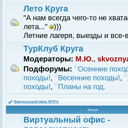
Лето Круга
"А нам всегда чего-то не хвата
лета..."
)))
Летние лагеря, выезды и все-в
ТурКлуб Круга
Модераторы:
М.Ю.
,
skvozny
Подфорумы:
Осенние похо
походы!
,
Весенние походы!
,
походы!
,
Планы на год.
Виртуальный офис КРУГА
Форум
Виртуальный офис -