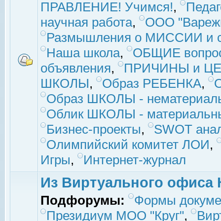
ПРАВЛЕНИЕ! Учимся!
,
Педаг
научная работа
,
ООО "Вареж
Размышления о МИССИИ и с
Наша школа
,
ОБЩИЕ вопро
объявления
,
ПРИЧИНЫ и ЦЕ
ШКОЛЫ
,
Образ РЕБЕНКА
,
Образ ШКОЛЫ - нематериаль
Облик ШКОЛЫ - материальны
Бизнес-проекты
,
SWOT ана
Олимпийский комитет ЛОИ
,
Игры
,
Интернет-журнал
Из Виртуального офиса 
Подфорумы:
Формы докуме
Президиум МОО "Круг"
,
Вир