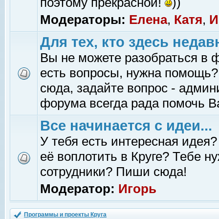
поэтому прекрасной!
))
Модераторы:
Елена
,
Катя
,
И
Для тех, кто здесь недав
Вы не можете разобраться в 
есть вопросы, нужна помощь?
сюда, задайте вопрос - адми
форума всегда рада помочь В
Все начинается с идеи...
У тебя есть интересная идея?
её воплотить в Круге? Тебе н
сотрудники? Пиши сюда!
Модератор:
Игорь
Программы и проекты Круга