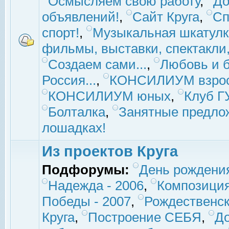
Осмысляем свою работу
,
До
объявлений!
,
Сайт Круга
,
Сп
спорт!
,
Музыкальная шкатулк
фильмы, выставки, спектакли, 
Создаем сами...
,
Любовь и б
Россия...
,
КОНСИЛИУМ взро
КОНСИЛИУМ юных
,
Клуб 
Болталка
,
Занятные предло
лошадках!
Из проектов Круга
Подфорумы:
День рождени
Надежда - 2006
,
Композиция
Победы - 2007
,
Рождественск
Круга
,
Построение СЕБЯ
,
До