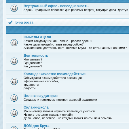
Виртуальный офис - повседневность
Здесь - графики и повестки дня рабочих встреч, текущие дела. Досту
Точка роста
Смыслы и цели
Зачем каждому из нас - лично - работа здесь?
Какие цели каждый ставит перед собою?
А какие цели достойны быть целями Круга - то есть нашими общими?
Деятельность
Что делаем?
Где делаем?
Как делаем?
Команда: качество взаимодействия
Обсуждаем взаимодействие в команде:
эффективные способы,
трудности,
радости
Целевая аудитория
Создаем и тестируем портрет целевой аудитории
Онлайн-школа
Мы многому можем научить желающих учиться.
Ныне это можно делать и онлайн.
Дело новое, нелегкое - но каждый может найти, чем помочь.
ДОМ для Круга