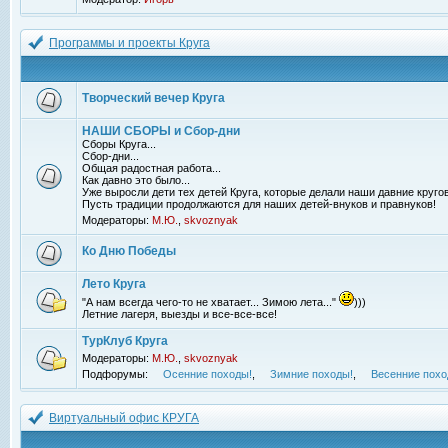
Программы и проекты Круга
Творческий вечер Круга
НАШИ СБОРЫ и Сбор-дни
Сборы Круга...
Сбор-дни...
Общая радостная работа...
Как давно это было...
Уже выросли дети тех детей Круга, которые делали наши давние кругов
Пусть традиции продолжаются для наших детей-внуков и правнуков!
Модераторы:
М.Ю.
,
skvoznyak
Ко Дню Победы
Лето Круга
"А нам всегда чего-то не хватает... Зимою лета..."
)))
Летние лагеря, выезды и все-все-все!
ТурКлуб Круга
Модераторы:
М.Ю.
,
skvoznyak
Подфорумы:
Осенние походы!
,
Зимние походы!
,
Весенние похо
Виртуальный офис КРУГА