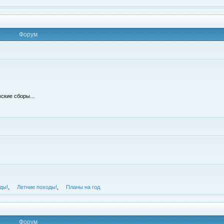
Форум
ские сборы...
ды!
,
Летние походы!
,
Планы на год.
Форум