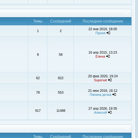
Темы
Сообщений
Последнее сообщение
22 янв 2019, 18:05
1
2
Проня
16 апр 2015, 13:23
8
58
Елена
20 фев 2020, 19:24
62
822
Superwit
21 июн 2016, 16:12
78
553
Папина дочка
27 апр 2026, 19:35
917
11488
Алексей
Темы
Сообщений
Последнее сообщение