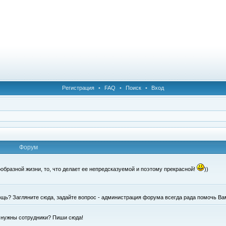
Регистрация
•
FAQ
•
Поиск
•
Вход
Форум
образной жизни, то, что делает ее непредсказуемой и поэтому прекрасной!
))
щь? Загляните сюда, задайте вопрос - администрация форума всегда рада помочь Ва
е нужны сотрудники? Пиши сюда!