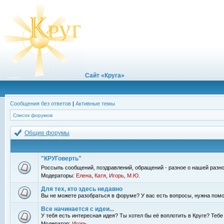
Сайт «Круга»
Сообщения без ответов
|
Активные темы
Список форумов
Общие форумы
"КРУГоверть"
Россыпь сообщений, поздравлений, обращений - разное о нашей разно
Модераторы:
Елена
,
Катя
,
Игорь
,
М.Ю.
Для тех, кто здесь недавно
Вы не можете разобраться в форуме? У вас есть вопросы, нужна помо
Все начинается с идеи...
У тебя есть интересная идея? Ты хотел бы её воплотить в Круге? Теб
Модератор:
Игорь