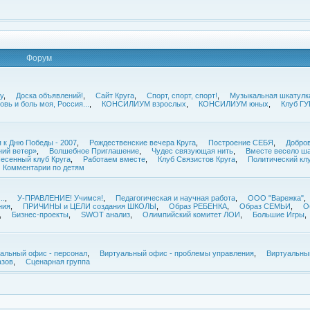
Форум
у
,
Доска объявлений!
,
Сайт Круга
,
Спорт, спорт, спорт!
,
Музыкальная шкатулк
овь и боль моя, Россия...
,
КОНСИЛИУМ взрослых
,
КОНСИЛИУМ юных
,
Клуб Г
 к Дню Победы - 2007
,
Рождественские вечера Круга
,
Построение СЕБЯ
,
Добров
ий ветер»
,
Волшебное Приглашение
,
Чудес связующая нить
,
Вместе весело ша
есенный клуб Круга
,
Работаем вместе
,
Клуб Связистов Круга
,
Политический кл
Комментарии по детям
..
,
У-ПРАВЛЕНИЕ! Учимся!
,
Педагогическая и научная работа
,
ООО "Варежка"
,
ния
,
ПРИЧИНЫ и ЦЕЛИ создания ШКОЛЫ
,
Образ РЕБЕНКА
,
Образ СЕМЬИ
,
О
,
Бизнес-проекты
,
SWOT анализ
,
Олимпийский комитет ЛОИ
,
Большие Игры
,
альный офис - персонал
,
Виртуальный офис - проблемы управления
,
Виртуальны
азов
,
Сценарная группа