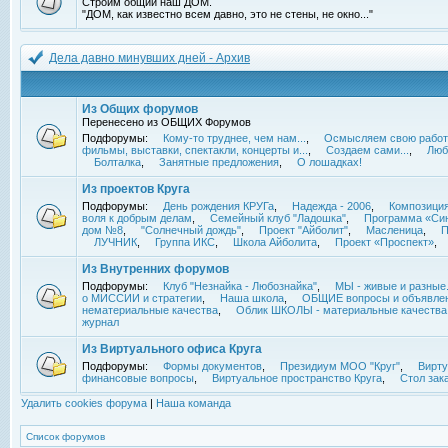
Строим общий наш ДОМ.
"ДОМ, как известно всем давно, это не стены, не окно..."
Дела давно минувших дней - Архив
Из Общих форумов
Перенесено из ОБЩИХ Форумов
Подфорумы:
Кому-то труднее, чем нам...
,
Осмысляем свою работ
фильмы, выставки, спектакли, концерты и...
,
Создаем сами...
,
Люб
Болталка
,
Занятные предложения
,
О лошадках!
Из проектов Круга
Подфорумы:
День рождения КРУГа
,
Надежда - 2006
,
Композиция
воля к добрым делам
,
Семейный клуб "Ладошка"
,
Программа «Син
дом №8
,
"Солнечный дождь"
,
Проект "Айболит"
,
Масленица
,
П
ЛУЧНИК
,
Группа ИКС
,
Школа Айболита
,
Проект «Проспект»
,
Из Внутренних форумов
Подфорумы:
Клуб "Незнайка - Любознайка"
,
МЫ - живые и разные.
о МИССИИ и стратегии
,
Наша школа
,
ОБЩИЕ вопросы и объявле
нематериальные качества
,
Облик ШКОЛЫ - материальные качества
журнал
Из Виртуального офиса Круга
Подфорумы:
Формы документов
,
Президиум МОО "Круг"
,
Вирту
финансовые вопросы
,
Виртуальное пространство Круга
,
Стол зак
Удалить cookies форума
|
Наша команда
Список форумов