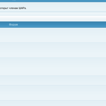
п открыт членам ШАРа.
Форум