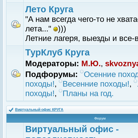
Лето Круга
"А нам всегда чего-то не хвата
лета..."
)))
Летние лагеря, выезды и все-в
ТурКлуб Круга
Модераторы:
М.Ю.
,
skvozny
Подфорумы:
Осенние похо
походы!
,
Весенние походы!
,
походы!
,
Планы на год.
Виртуальный офис КРУГА
Форум
Виртуальный офис -