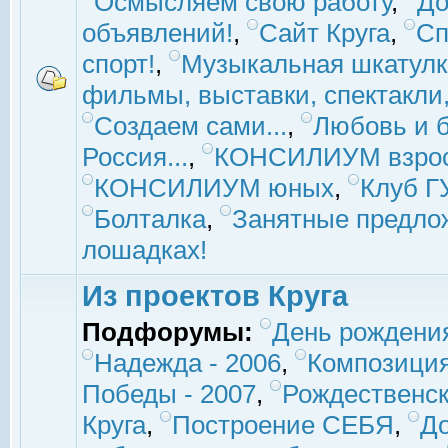
Осмысляем свою работу
,
До
объявлений!
,
Сайт Круга
,
Сп
спорт!
,
Музыкальная шкатулк
фильмы, выставки, спектакли, 
Создаем сами...
,
Любовь и б
Россия...
,
КОНСИЛИУМ взро
КОНСИЛИУМ юных
,
Клуб 
Болталка
,
Занятные предло
лошадках!
Из проектов Круга
Подфорумы:
День рождени
Надежда - 2006
,
Композиция
Победы - 2007
,
Рождественск
Круга
,
Построение СЕБЯ
,
До