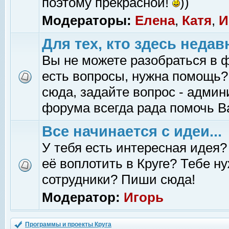
поэтому прекрасной!
))
Модераторы:
Елена
,
Катя
,
И
Для тех, кто здесь недав
Вы не можете разобраться в 
есть вопросы, нужна помощь?
сюда, задайте вопрос - адми
форума всегда рада помочь В
Все начинается с идеи...
У тебя есть интересная идея?
её воплотить в Круге? Тебе н
сотрудники? Пиши сюда!
Модератор:
Игорь
Программы и проекты Круга