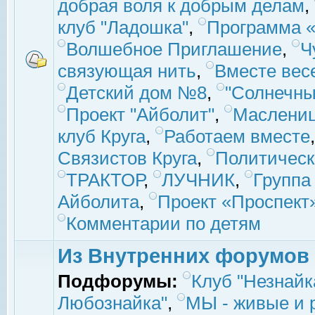
добрая воля к добрым делам
,
клуб "Ладошка"
,
Программа «
Волшебное Приглашение
,
Ч
связующая нить
,
Вместе вес
Детский дом №8
,
"Солнечны
Проект "Айболит"
,
Маслени
клуб Круга
,
Работаем вместе
Связистов Круга
,
Политическ
ТРАКТОР
,
ЛУЧНИК
,
Группа
Айболита
,
Проект «Проспект
Комментарии по детям
Из Внутренних форумов
Подфорумы:
Клуб "Незнайк
Любознайка"
,
МЫ - живые и р