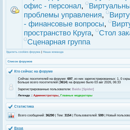
офис - персонал
,
Виртуальны
проблемы управления
,
Вирт
- финансовые вопросы
,
Вирт
пространство Круга
,
Стол зак
Сценарная группа
Удалить cookies форума
|
Наша команда
Список форумов
Кто сейчас на форуме
Сейчас посетителей на форуме:
697
, из них зарегистрированных: 1, 0 скр
Больше всего посетителей (
3614
) на форуме было 03 авг 2026, 06:33
Зарегистрированные пользователи:
Baidu [Spider]
Легенда ::
Администраторы
,
Главные модераторы
Статистика
Всего сообщений:
36290
| Тем:
3154
| Пользователей:
599
| Новый пользов
Вход