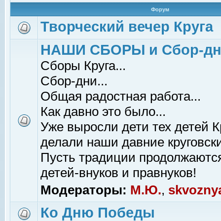
Форум
Творческий вечер Круга
НАШИ СБОРЫ и Сбор-д
Сборы Круга...
Сбор-дни...
Общая радостная работа...
Как давно это было...
Уже выросли дети тех детей К
делали наши давние круговски
Пусть традиции продолжаютс
детей-внуков и правнуков!
Модераторы:
М.Ю.
,
skvozny
Ко Дню Победы