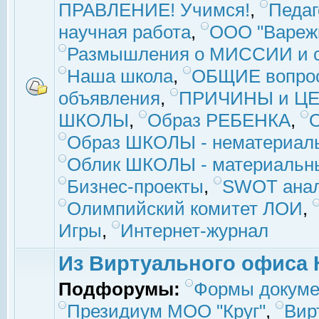
ПРАВЛЕНИЕ! Учимся!
,
Педаг
научная работа
,
ООО "Вареж
Размышления о МИССИИ и с
Наша школа
,
ОБЩИЕ вопро
объявления
,
ПРИЧИНЫ и ЦЕ
ШКОЛЫ
,
Образ РЕБЕНКА
,
Образ ШКОЛЫ - нематериаль
Облик ШКОЛЫ - материальны
Бизнес-проекты
,
SWOT ана
Олимпийский комитет ЛОИ
,
Игры
,
Интернет-журнал
Из Виртуального офиса 
Подфорумы:
Формы докуме
Президиум МОО "Круг"
,
Вир