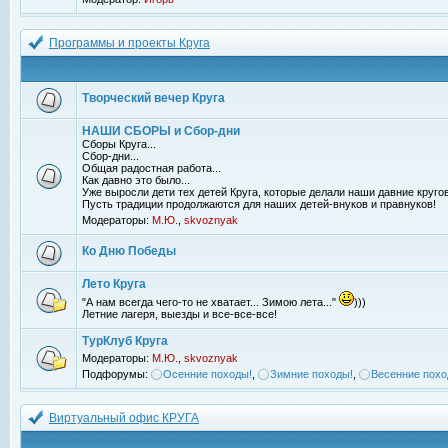
Программы и проекты Круга
Творческий вечер Круга
НАШИ СБОРЫ и Сбор-дни
Сборы Круга...
Сбор-дни...
Общая радостная работа...
Как давно это было...
Уже выросли дети тех детей Круга, которые делали наши давние кругов
Пусть традиции продолжаются для наших детей-внуков и правнуков!
Модераторы:
М.Ю.
,
skvoznyak
Ко Дню Победы
Лето Круга
"А нам всегда чего-то не хватает... Зимою лета..."
)))
Летние лагеря, выезды и все-все-все!
ТурКлуб Круга
Модераторы:
М.Ю.
,
skvoznyak
Подфорумы:
Осенние походы!
,
Зимние походы!
,
Весенние похо
Виртуальный офис КРУГА