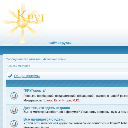
Сайт «Круга»
Сообщения без ответов
|
Активные темы
Список форумов
Общие форумы
"КРУГоверть"
Россыпь сообщений, поздравлений, обращений - разное о нашей разно
Модераторы:
Елена
,
Катя
,
Игорь
,
М.Ю.
Для тех, кто здесь недавно
Вы не можете разобраться в форуме? У вас есть вопросы, нужна помо
Все начинается с идеи...
У тебя есть интересная идея? Ты хотел бы её воплотить в Круге? Теб
Модератор:
Игорь