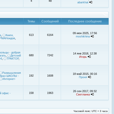
4
48
abarkhat
Темы
Сообщений
Последнее сообщение
09 июн 2025, 17:56
613
6164
а
,
Книги,
moshikhina
УРМАНоидов
,
ольцы - добрая
14 янв 2018, 12:38
680
7242
гать
,
Детский
Игорь
уб
,
ТРАКТОР
,
Размышления
18 май 2015, 00:16
192
1608
браз ШКОЛЫ -
Проня
Интернет-
26 сен 2017, 09:32
158
1963
й офис -
Светланка
Часовой пояс: UTC + 3 часа