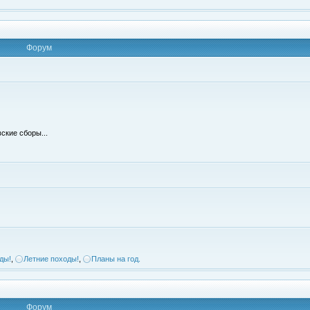
Форум
ские сборы...
ды!
,
Летние походы!
,
Планы на год.
Форум