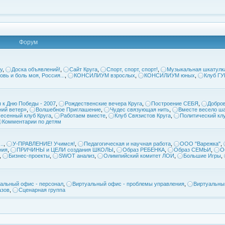
Форум
у
,
Доска объявлений!
,
Сайт Круга
,
Спорт, спорт, спорт!
,
Музыкальная шкатулк
овь и боль моя, Россия...
,
КОНСИЛИУМ взрослых
,
КОНСИЛИУМ юных
,
Клуб Г
 к Дню Победы - 2007
,
Рождественские вечера Круга
,
Построение СЕБЯ
,
Добров
ий ветер»
,
Волшебное Приглашение
,
Чудес связующая нить
,
Вместе весело ша
есенный клуб Круга
,
Работаем вместе
,
Клуб Связистов Круга
,
Политический кл
Комментарии по детям
..
,
У-ПРАВЛЕНИЕ! Учимся!
,
Педагогическая и научная работа
,
ООО "Варежка"
,
ния
,
ПРИЧИНЫ и ЦЕЛИ создания ШКОЛЫ
,
Образ РЕБЕНКА
,
Образ СЕМЬИ
,
О
,
Бизнес-проекты
,
SWOT анализ
,
Олимпийский комитет ЛОИ
,
Большие Игры
,
альный офис - персонал
,
Виртуальный офис - проблемы управления
,
Виртуальны
азов
,
Сценарная группа