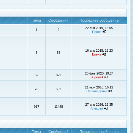
Темы
Сообщений
Последнее сообщение
22 янв 2019, 18:05
1
2
Проня
16 апр 2015, 13:23
8
58
Елена
20 фев 2020, 19:24
62
822
Superwit
21 июн 2016, 16:12
78
553
Папина дочка
27 апр 2026, 19:35
917
11488
Алексей
Темы
Сообщений
Последнее сообщение