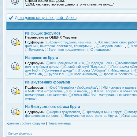
Строим общий наш ДОМ.
"ДОМ, как известно всем давно, это не стены, не окно..."
Дела давно минувших дней - Архив
Из Общих форумов
Перенесено из ОБЩИХ Форумов
Подфорумы:
Кому-то труднее, чем нам...
,
Осмысляем свою работ
фильмы, выставки, спектакли, концерты и...
,
Создаем сами...
,
Люб
Болталка
,
Занятные предложения
,
О лошадках!
Из проектов Круга
Подфорумы:
День рождения КРУГа
,
Надежда - 2006
,
Композиция
воля к добрым делам
,
Семейный клуб "Ладошка"
,
Программа «Син
дом №8
,
"Солнечный дождь"
,
Проект "Айболит"
,
Масленица
,
П
ЛУЧНИК
,
Группа ИКС
,
Школа Айболита
,
Проект «Проспект»
,
Из Внутренних форумов
Подфорумы:
Клуб "Незнайка - Любознайка"
,
МЫ - живые и разные.
о МИССИИ и стратегии
,
Наша школа
,
ОБЩИЕ вопросы и объявле
нематериальные качества
,
Облик ШКОЛЫ - материальные качества
журнал
Из Виртуального офиса Круга
Подфорумы:
Формы документов
,
Президиум МОО "Круг"
,
Вирту
финансовые вопросы
,
Виртуальное пространство Круга
,
Стол зак
Удалить cookies форума
|
Наша команда
Список форумов