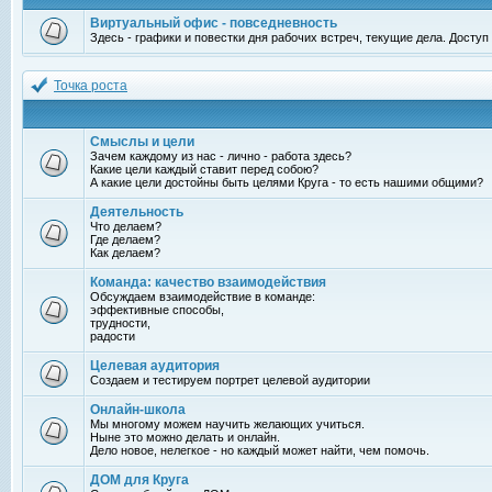
Виртуальный офис - повседневность
Здесь - графики и повестки дня рабочих встреч, текущие дела. Досту
Точка роста
Смыслы и цели
Зачем каждому из нас - лично - работа здесь?
Какие цели каждый ставит перед собою?
А какие цели достойны быть целями Круга - то есть нашими общими?
Деятельность
Что делаем?
Где делаем?
Как делаем?
Команда: качество взаимодействия
Обсуждаем взаимодействие в команде:
эффективные способы,
трудности,
радости
Целевая аудитория
Создаем и тестируем портрет целевой аудитории
Онлайн-школа
Мы многому можем научить желающих учиться.
Ныне это можно делать и онлайн.
Дело новое, нелегкое - но каждый может найти, чем помочь.
ДОМ для Круга