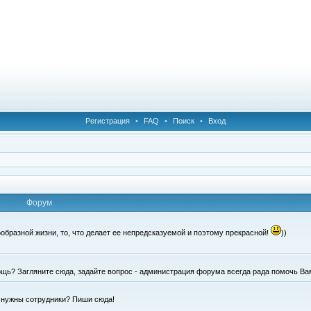
Регистрация
•
FAQ
•
Поиск
•
Вход
Форум
образной жизни, то, что делает ее непредсказуемой и поэтому прекрасной!
))
щь? Загляните сюда, задайте вопрос - администрация форума всегда рада помочь Ва
е нужны сотрудники? Пиши сюда!