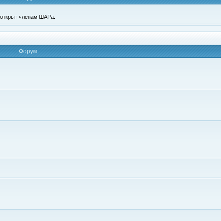
п открыт членам ШАРа.
Форум