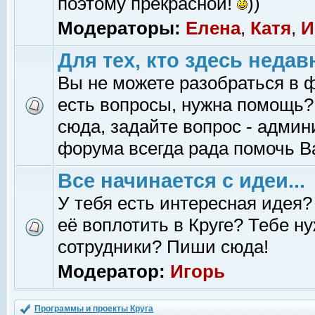
поэтому прекрасной!
))
Модераторы:
Елена
,
Катя
,
И
Для тех, кто здесь недав
Вы не можете разобраться в 
есть вопросы, нужна помощь?
сюда, задайте вопрос - адми
форума всегда рада помочь В
Все начинается с идеи...
У тебя есть интересная идея?
её воплотить в Круге? Тебе н
сотрудники? Пиши сюда!
Модератор:
Игорь
Программы и проекты Круга