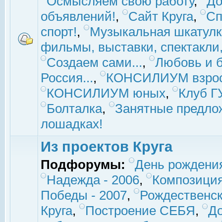
Осмысляем свою работу
,
До
объявлений!
,
Сайт Круга
,
Сп
спорт!
,
Музыкальная шкатулк
фильмы, выставки, спектакли, 
Создаем сами...
,
Любовь и б
Россия...
,
КОНСИЛИУМ взро
КОНСИЛИУМ юных
,
Клуб 
Болталка
,
Занятные предло
лошадках!
Из проектов Круга
Подфорумы:
День рождени
Надежда - 2006
,
Композиция
Победы - 2007
,
Рождественск
Круга
,
Построение СЕБЯ
,
До