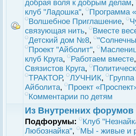
добрая воля к добрым делам
,
клуб "Ладошка"
,
Программа «
Волшебное Приглашение
,
Ч
связующая нить
,
Вместе вес
Детский дом №8
,
"Солнечны
Проект "Айболит"
,
Маслени
клуб Круга
,
Работаем вместе
Связистов Круга
,
Политическ
ТРАКТОР
,
ЛУЧНИК
,
Группа
Айболита
,
Проект «Проспект
Комментарии по детям
Из Внутренних форумов
Подфорумы:
Клуб "Незнайк
Любознайка"
,
МЫ - живые и р