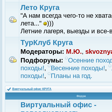
Лето Круга
"А нам всегда чего-то не хвата
лета..."
)))
Летние лагеря, выезды и все-в
ТурКлуб Круга
Модераторы:
М.Ю.
,
skvozny
Подфорумы:
Осенние похо
походы!
,
Весенние походы!
,
походы!
,
Планы на год.
Виртуальный офис КРУГА
Форум
Виртуальный офис -