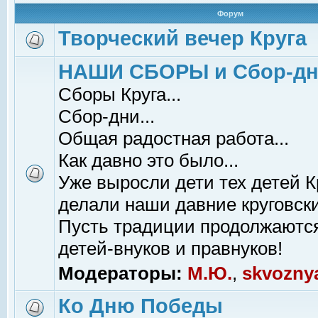
Форум
Творческий вечер Круга
НАШИ СБОРЫ и Сбор-д
Сборы Круга...
Сбор-дни...
Общая радостная работа...
Как давно это было...
Уже выросли дети тех детей К
делали наши давние круговски
Пусть традиции продолжаютс
детей-внуков и правнуков!
Модераторы:
М.Ю.
,
skvozny
Ко Дню Победы