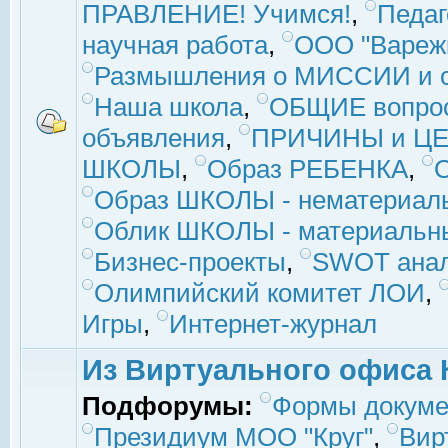
ПРАВЛЕНИЕ! Учимся!
,
Педаг
научная работа
,
ООО "Вареж
Размышления о МИССИИ и с
Наша школа
,
ОБЩИЕ вопро
объявления
,
ПРИЧИНЫ и ЦЕ
ШКОЛЫ
,
Образ РЕБЕНКА
,
Образ ШКОЛЫ - нематериаль
Облик ШКОЛЫ - материальны
Бизнес-проекты
,
SWOT ана
Олимпийский комитет ЛОИ
,
Игры
,
Интернет-журнал
Из Виртуального офиса 
Подфорумы:
Формы докуме
Президиум МОО "Круг"
,
Вир