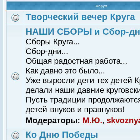
Форум
Творческий вечер Круга
НАШИ СБОРЫ и Сбор-д
Сборы Круга...
Сбор-дни...
Общая радостная работа...
Как давно это было...
Уже выросли дети тех детей К
делали наши давние круговски
Пусть традиции продолжаютс
детей-внуков и правнуков!
Модераторы:
М.Ю.
,
skvozny
Ко Дню Победы