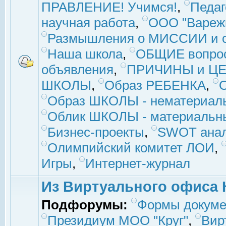
ПРАВЛЕНИЕ! Учимся!
,
Педаг
научная работа
,
ООО "Вареж
Размышления о МИССИИ и с
Наша школа
,
ОБЩИЕ вопро
объявления
,
ПРИЧИНЫ и ЦЕ
ШКОЛЫ
,
Образ РЕБЕНКА
,
Образ ШКОЛЫ - нематериаль
Облик ШКОЛЫ - материальны
Бизнес-проекты
,
SWOT ана
Олимпийский комитет ЛОИ
,
Игры
,
Интернет-журнал
Из Виртуального офиса 
Подфорумы:
Формы докуме
Президиум МОО "Круг"
,
Вир