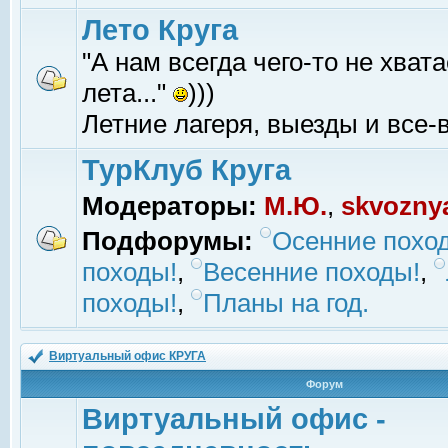
Лето Круга
"А нам всегда чего-то не хвата
лета..."
)))
Летние лагеря, выезды и все-в
ТурКлуб Круга
Модераторы:
М.Ю.
,
skvozny
Подфорумы:
Осенние похо
походы!
,
Весенние походы!
,
походы!
,
Планы на год.
Виртуальный офис КРУГА
Форум
Виртуальный офис -