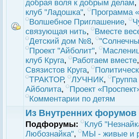
добрая воля к добрым делам
,
клуб "Ладошка"
,
Программа «
Волшебное Приглашение
,
Ч
связующая нить
,
Вместе вес
Детский дом №8
,
"Солнечны
Проект "Айболит"
,
Маслени
клуб Круга
,
Работаем вместе
Связистов Круга
,
Политическ
ТРАКТОР
,
ЛУЧНИК
,
Группа
Айболита
,
Проект «Проспект
Комментарии по детям
Из Внутренних форумов
Подфорумы:
Клуб "Незнайк
Любознайка"
,
МЫ - живые и р