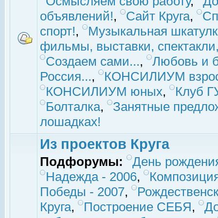
Осмысляем свою работу
,
До
объявлений!
,
Сайт Круга
,
Сп
спорт!
,
Музыкальная шкатулк
фильмы, выставки, спектакли, 
Создаем сами...
,
Любовь и б
Россия...
,
КОНСИЛИУМ взро
КОНСИЛИУМ юных
,
Клуб 
Болталка
,
Занятные предло
лошадках!
Из проектов Круга
Подфорумы:
День рождени
Надежда - 2006
,
Композиция
Победы - 2007
,
Рождественск
Круга
,
Построение СЕБЯ
,
До