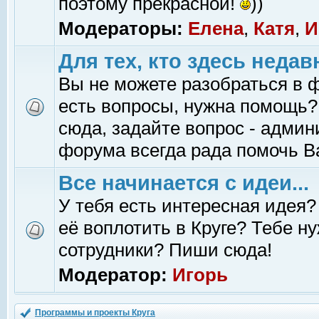
поэтому прекрасной!
))
Модераторы:
Елена
,
Катя
,
И
Для тех, кто здесь недав
Вы не можете разобраться в 
есть вопросы, нужна помощь?
сюда, задайте вопрос - адми
форума всегда рада помочь В
Все начинается с идеи...
У тебя есть интересная идея?
её воплотить в Круге? Тебе н
сотрудники? Пиши сюда!
Модератор:
Игорь
Программы и проекты Круга