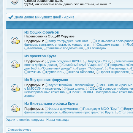
Строим общий наш ДОМ.
"ДОМ, как известно всем давно, это не стены, не окно..."
Дела давно минувших дней - Архив
Из Общих форумов
Перенесено из ОБЩИХ Форумов
Подфорумы:
Кому-то труднее, чем нам...
,
Осмысляем свою работ
фильмы, выставки, спектакли, концерты и...
,
Создаем сами...
,
Люб
Болталка
,
Занятные предложения
,
О лошадках!
Из проектов Круга
Подфорумы:
День рождения КРУГа
,
Надежда - 2006
,
Композиция
воля к добрым делам
,
Семейный клуб "Ладошка"
,
Программа «Син
дом №8
,
"Солнечный дождь"
,
Проект "Айболит"
,
Масленица
,
П
ЛУЧНИК
,
Группа ИКС
,
Школа Айболита
,
Проект «Проспект»
,
Из Внутренних форумов
Подфорумы:
Клуб "Незнайка - Любознайка"
,
МЫ - живые и разные.
о МИССИИ и стратегии
,
Наша школа
,
ОБЩИЕ вопросы и объявле
нематериальные качества
,
Облик ШКОЛЫ - материальные качества
журнал
Из Виртуального офиса Круга
Подфорумы:
Формы документов
,
Президиум МОО "Круг"
,
Вирту
финансовые вопросы
,
Виртуальное пространство Круга
,
Стол зак
Удалить cookies форума
|
Наша команда
Список форумов