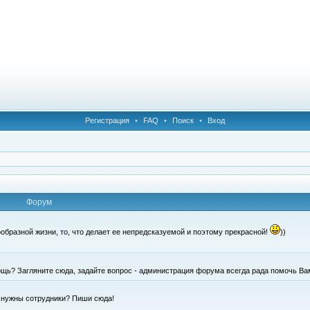
Регистрация
•
FAQ
•
Поиск
•
Вход
Форум
образной жизни, то, что делает ее непредсказуемой и поэтому прекрасной!
))
щь? Загляните сюда, задайте вопрос - администрация форума всегда рада помочь Ва
е нужны сотрудники? Пиши сюда!