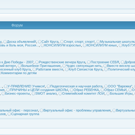
Форум
у
,
Доска объявлений!
,
Сайт Круга
,
Спорт, спорт, спорт!
,
Музыкальная шкатулк
овь и боль моя, Россия...
,
КОНСИЛИУМ взрослых
,
КОНСИЛИУМ юных
,
Клуб Г
 к Дню Победы - 2007
,
Рождественские вечера Круга
,
Построение СЕБЯ
,
Добров
ий ветер»
,
Волшебное Приглашение
,
Чудес связующая нить
,
Вместе весело ша
есенный клуб Круга
,
Работаем вместе
,
Клуб Связистов Круга
,
Политический кл
Комментарии по детям
..
,
У-ПРАВЛЕНИЕ! Учимся!
,
Педагогическая и научная работа
,
ООО "Варежка"
,
ния
,
ПРИЧИНЫ и ЦЕЛИ создания ШКОЛЫ
,
Образ РЕБЕНКА
,
Образ СЕМЬИ
,
О
,
Бизнес-проекты
,
SWOT анализ
,
Олимпийский комитет ЛОИ
,
Большие Игры
,
альный офис - персонал
,
Виртуальный офис - проблемы управления
,
Виртуальны
азов
,
Сценарная группа