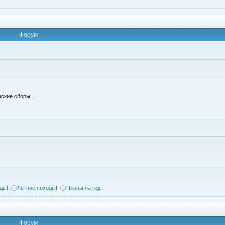
Форум
ские сборы...
ды!
,
Летние походы!
,
Планы на год.
Форум