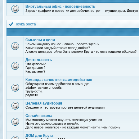
Виртуальный офис - повседневность
Здесь - графики и повестки дня рабочих встреч, текущие дела. Досту
Точка роста
Смыслы и цели
Зачем каждому из нас - лично - работа здесь?
Какие цели каждый ставит перед собою?
А какие цели достойны быть целями Круга - то есть нашими общими?
Деятельность
Что делаем?
Где делаем?
Как делаем?
Команда: качество взаимодействия
Обсуждаем взаимодействие в команде:
эффективные способы,
трудности,
радости
Целевая аудитория
Создаем и тестируем портрет целевой аудитории
Онлайн-школа
Мы многому можем научить желающих учиться.
Ныне это можно делать и онлайн.
Дело новое, нелегкое - но каждый может найти, чем помочь.
ДОМ для Круга