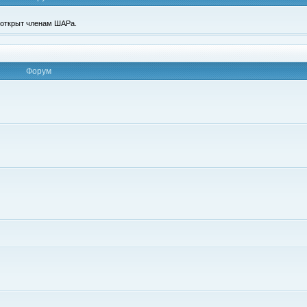
п открыт членам ШАРа.
Форум