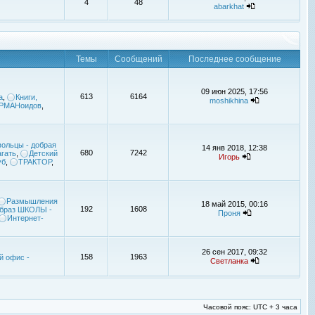
4
48
abarkhat
Темы
Сообщений
Последнее сообщение
09 июн 2025, 17:56
613
6164
а
,
Книги,
moshikhina
УРМАНоидов
,
ольцы - добрая
14 янв 2018, 12:38
680
7242
гать
,
Детский
Игорь
уб
,
ТРАКТОР
,
Размышления
18 май 2015, 00:16
192
1608
браз ШКОЛЫ -
Проня
Интернет-
26 сен 2017, 09:32
158
1963
й офис -
Светланка
Часовой пояс: UTC + 3 часа