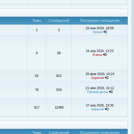
Темы
Сообщений
Последнее сообщение
22 янв 2019, 18:05
1
2
Проня
16 апр 2015, 13:23
8
58
Елена
20 фев 2020, 19:24
62
822
Superwit
21 июн 2016, 16:12
78
553
Папина дочка
27 апр 2026, 19:35
917
11488
Алексей
Темы
Сообщений
Последнее сообщение