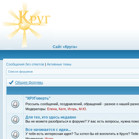
Сайт «Круга»
Сообщения без ответов
|
Активные темы
Список форумов
Общие форумы
"КРУГоверть"
Россыпь сообщений, поздравлений, обращений - разное о нашей разно
Модераторы:
Елена
,
Катя
,
Игорь
,
М.Ю.
Для тех, кто здесь недавно
Вы не можете разобраться в форуме? У вас есть вопросы, нужна помо
Все начинается с идеи...
У тебя есть интересная идея? Ты хотел бы её воплотить в Круге? Теб
Модератор:
Игорь