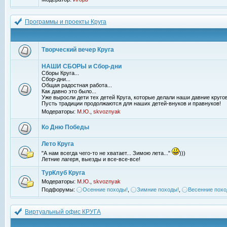
Программы и проекты Круга
Творческий вечер Круга
НАШИ СБОРЫ и Сбор-дни
Сборы Круга...
Сбор-дни...
Общая радостная работа...
Как давно это было...
Уже выросли дети тех детей Круга, которые делали наши давние кругов
Пусть традиции продолжаются для наших детей-внуков и правнуков!
Модераторы:
М.Ю.
,
skvoznyak
Ко Дню Победы
Лето Круга
"А нам всегда чего-то не хватает... Зимою лета..."
)))
Летние лагеря, выезды и все-все-все!
ТурКлуб Круга
Модераторы:
М.Ю.
,
skvoznyak
Подфорумы:
Осенние походы!
,
Зимние походы!
,
Весенние похо
Виртуальный офис КРУГА