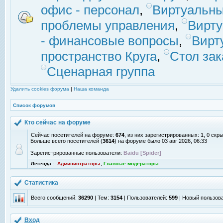
офис - персонал
,
Виртуальны
проблемы управления
,
Вирт
- финансовые вопросы
,
Вирт
пространство Круга
,
Стол зак
Сценарная группа
Удалить cookies форума
|
Наша команда
Список форумов
Кто сейчас на форуме
Сейчас посетителей на форуме:
674
, из них зарегистрированных: 1, 0 скр
Больше всего посетителей (
3614
) на форуме было 03 авг 2026, 06:33
Зарегистрированные пользователи:
Baidu [Spider]
Легенда ::
Администраторы
,
Главные модераторы
Статистика
Всего сообщений:
36290
| Тем:
3154
| Пользователей:
599
| Новый пользов
Вход