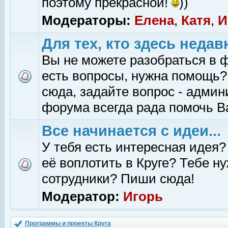
поэтому прекрасной!
))
Модераторы:
Елена
,
Катя
,
И
Для тех, кто здесь недав
Вы не можете разобраться в 
есть вопросы, нужна помощь?
сюда, задайте вопрос - адми
форума всегда рада помочь В
Все начинается с идеи...
У тебя есть интересная идея?
её воплотить в Круге? Тебе н
сотрудники? Пиши сюда!
Модератор:
Игорь
Программы и проекты Круга