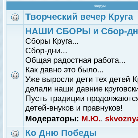
Форум
Творческий вечер Круга
НАШИ СБОРЫ и Сбор-д
Сборы Круга...
Сбор-дни...
Общая радостная работа...
Как давно это было...
Уже выросли дети тех детей К
делали наши давние круговски
Пусть традиции продолжаютс
детей-внуков и правнуков!
Модераторы:
М.Ю.
,
skvozny
Ко Дню Победы