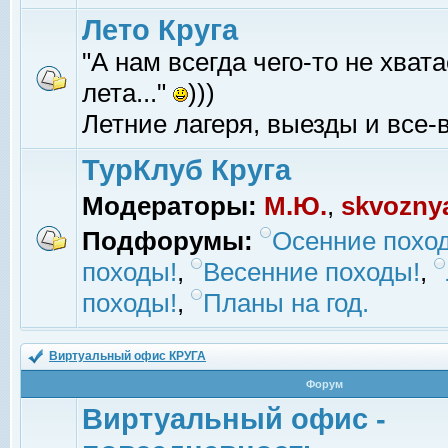
Лето Круга
"А нам всегда чего-то не хвата
лета..."
)))
Летние лагеря, выезды и все-в
ТурКлуб Круга
Модераторы:
М.Ю.
,
skvozny
Подфорумы:
Осенние похо
походы!
,
Весенние походы!
,
походы!
,
Планы на год.
Виртуальный офис КРУГА
Форум
Виртуальный офис -