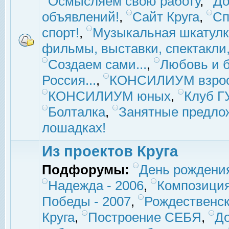
Осмысляем свою работу
,
До
объявлений!
,
Сайт Круга
,
Сп
спорт!
,
Музыкальная шкатулк
фильмы, выставки, спектакли, 
Создаем сами...
,
Любовь и б
Россия...
,
КОНСИЛИУМ взро
КОНСИЛИУМ юных
,
Клуб 
Болталка
,
Занятные предло
лошадках!
Из проектов Круга
Подфорумы:
День рождени
Надежда - 2006
,
Композиция
Победы - 2007
,
Рождественск
Круга
,
Построение СЕБЯ
,
До