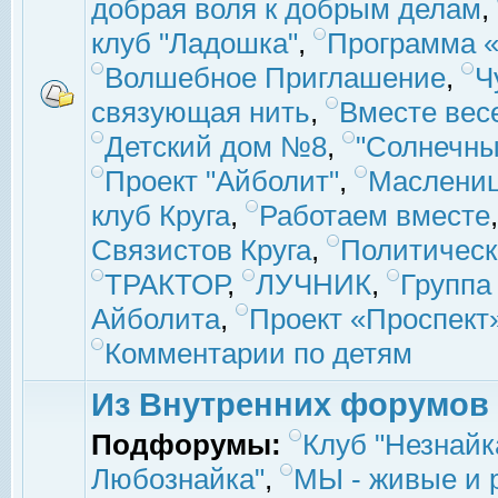
добрая воля к добрым делам
,
клуб "Ладошка"
,
Программа «
Волшебное Приглашение
,
Ч
связующая нить
,
Вместе вес
Детский дом №8
,
"Солнечны
Проект "Айболит"
,
Маслени
клуб Круга
,
Работаем вместе
Связистов Круга
,
Политическ
ТРАКТОР
,
ЛУЧНИК
,
Группа
Айболита
,
Проект «Проспект
Комментарии по детям
Из Внутренних форумов
Подфорумы:
Клуб "Незнайк
Любознайка"
,
МЫ - живые и р