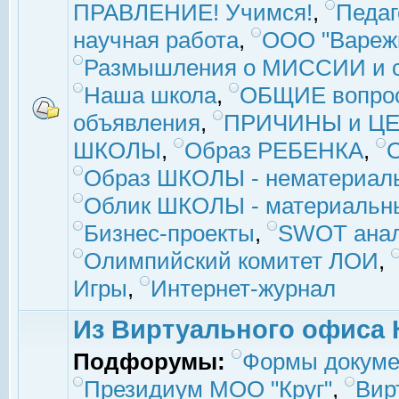
ПРАВЛЕНИЕ! Учимся!
,
Педаг
научная работа
,
ООО "Вареж
Размышления о МИССИИ и с
Наша школа
,
ОБЩИЕ вопро
объявления
,
ПРИЧИНЫ и ЦЕ
ШКОЛЫ
,
Образ РЕБЕНКА
,
Образ ШКОЛЫ - нематериаль
Облик ШКОЛЫ - материальны
Бизнес-проекты
,
SWOT ана
Олимпийский комитет ЛОИ
,
Игры
,
Интернет-журнал
Из Виртуального офиса 
Подфорумы:
Формы докуме
Президиум МОО "Круг"
,
Вир