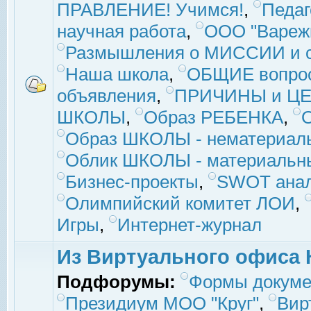
ПРАВЛЕНИЕ! Учимся!
,
Педаг
научная работа
,
ООО "Вареж
Размышления о МИССИИ и с
Наша школа
,
ОБЩИЕ вопро
объявления
,
ПРИЧИНЫ и ЦЕ
ШКОЛЫ
,
Образ РЕБЕНКА
,
Образ ШКОЛЫ - нематериаль
Облик ШКОЛЫ - материальны
Бизнес-проекты
,
SWOT ана
Олимпийский комитет ЛОИ
,
Игры
,
Интернет-журнал
Из Виртуального офиса 
Подфорумы:
Формы докуме
Президиум МОО "Круг"
,
Вир