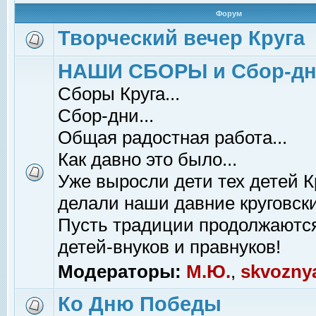
Форум
Творческий вечер Круга
НАШИ СБОРЫ и Сбор-д
Сборы Круга...
Сбор-дни...
Общая радостная работа...
Как давно это было...
Уже выросли дети тех детей К
делали наши давние круговски
Пусть традиции продолжаютс
детей-внуков и правнуков!
Модераторы:
М.Ю.
,
skvozny
Ко Дню Победы