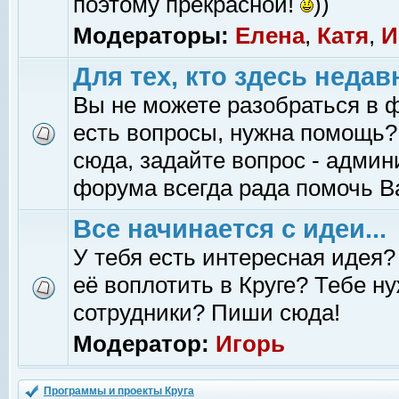
поэтому прекрасной!
))
Модераторы:
Елена
,
Катя
,
И
Для тех, кто здесь недав
Вы не можете разобраться в 
есть вопросы, нужна помощь?
сюда, задайте вопрос - адми
форума всегда рада помочь В
Все начинается с идеи...
У тебя есть интересная идея?
её воплотить в Круге? Тебе н
сотрудники? Пиши сюда!
Модератор:
Игорь
Программы и проекты Круга