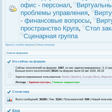
офис - персонал
,
Виртуальны
проблемы управления
,
Вирт
- финансовые вопросы
,
Вирт
пространство Круга
,
Стол зак
Сценарная группа
Удалить cookies форума
|
Наша команда
Список форумов
Кто сейчас на форуме
Сейчас посетителей на форуме:
1067
, из них зарегистрированных: 3, 0 с
Больше всего посетителей (
3614
) на форуме было 03 авг 2026, 06:33
Зарегистрированные пользователи:
Baidu [Spider]
,
Google [Bot]
,
Majestic
Легенда ::
Администраторы
,
Главные модераторы
Статистика
Всего сообщений:
36290
| Тем:
3154
| Пользователей:
599
| Новый пользов
Вход