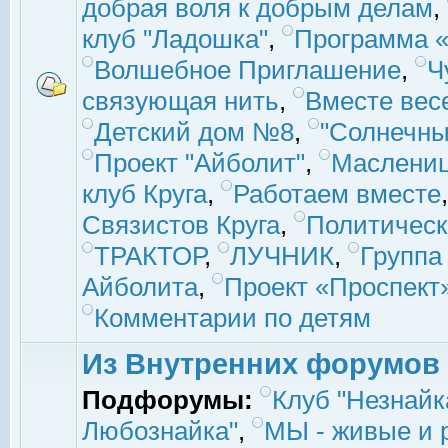
добрая воля к добрым делам
,
клуб "Ладошка"
,
Программа «
Волшебное Приглашение
,
Ч
связующая нить
,
Вместе вес
Детский дом №8
,
"Солнечны
Проект "Айболит"
,
Маслени
клуб Круга
,
Работаем вместе
Связистов Круга
,
Политическ
ТРАКТОР
,
ЛУЧНИК
,
Группа
Айболита
,
Проект «Проспект
Комментарии по детям
Из Внутренних форумов
Подфорумы:
Клуб "Незнайк
Любознайка"
,
МЫ - живые и р