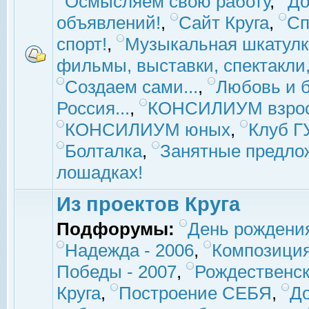
Осмысляем свою работу
,
До
объявлений!
,
Сайт Круга
,
Сп
спорт!
,
Музыкальная шкатулк
фильмы, выставки, спектакли, 
Создаем сами...
,
Любовь и б
Россия...
,
КОНСИЛИУМ взро
КОНСИЛИУМ юных
,
Клуб 
Болталка
,
Занятные предло
лошадках!
Из проектов Круга
Подфорумы:
День рождени
Надежда - 2006
,
Композиция
Победы - 2007
,
Рождественск
Круга
,
Построение СЕБЯ
,
До