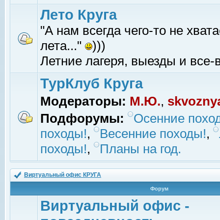
Лето Круга
"А нам всегда чего-то не хвата
лета..."
)))
Летние лагеря, выезды и все-в
ТурКлуб Круга
Модераторы:
М.Ю.
,
skvozny
Подфорумы:
Осенние похо
походы!
,
Весенние походы!
,
походы!
,
Планы на год.
Виртуальный офис КРУГА
Форум
Виртуальный офис -