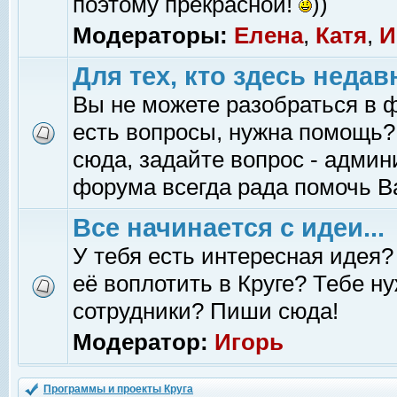
поэтому прекрасной!
))
Модераторы:
Елена
,
Катя
,
И
Для тех, кто здесь недав
Вы не можете разобраться в 
есть вопросы, нужна помощь?
сюда, задайте вопрос - адми
форума всегда рада помочь В
Все начинается с идеи...
У тебя есть интересная идея?
её воплотить в Круге? Тебе н
сотрудники? Пиши сюда!
Модератор:
Игорь
Программы и проекты Круга