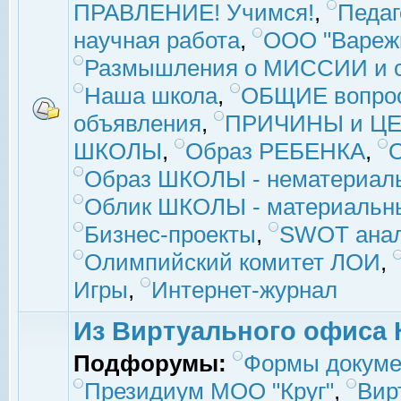
ПРАВЛЕНИЕ! Учимся!
,
Педаг
научная работа
,
ООО "Вареж
Размышления о МИССИИ и с
Наша школа
,
ОБЩИЕ вопро
объявления
,
ПРИЧИНЫ и ЦЕ
ШКОЛЫ
,
Образ РЕБЕНКА
,
Образ ШКОЛЫ - нематериаль
Облик ШКОЛЫ - материальны
Бизнес-проекты
,
SWOT ана
Олимпийский комитет ЛОИ
,
Игры
,
Интернет-журнал
Из Виртуального офиса 
Подфорумы:
Формы докуме
Президиум МОО "Круг"
,
Вир