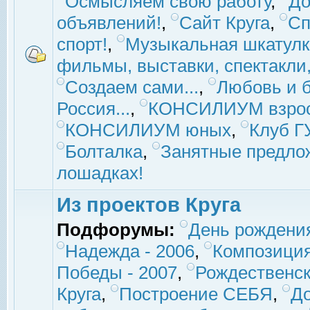
Осмысляем свою работу
,
До
объявлений!
,
Сайт Круга
,
Сп
спорт!
,
Музыкальная шкатулк
фильмы, выставки, спектакли, 
Создаем сами...
,
Любовь и б
Россия...
,
КОНСИЛИУМ взро
КОНСИЛИУМ юных
,
Клуб 
Болталка
,
Занятные предло
лошадках!
Из проектов Круга
Подфорумы:
День рождени
Надежда - 2006
,
Композиция
Победы - 2007
,
Рождественск
Круга
,
Построение СЕБЯ
,
До