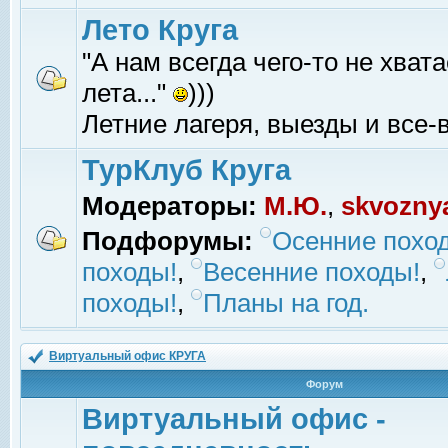
Лето Круга
"А нам всегда чего-то не хвата
лета..."
)))
Летние лагеря, выезды и все-в
ТурКлуб Круга
Модераторы:
М.Ю.
,
skvozny
Подфорумы:
Осенние похо
походы!
,
Весенние походы!
,
походы!
,
Планы на год.
Виртуальный офис КРУГА
Форум
Виртуальный офис -