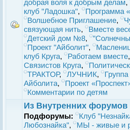
добрая воля к добрым делам
,
клуб "Ладошка"
,
Программа «
Волшебное Приглашение
,
Ч
связующая нить
,
Вместе вес
Детский дом №8
,
"Солнечны
Проект "Айболит"
,
Маслени
клуб Круга
,
Работаем вместе
Связистов Круга
,
Политическ
ТРАКТОР
,
ЛУЧНИК
,
Группа
Айболита
,
Проект «Проспект
Комментарии по детям
Из Внутренних форумов
Подфорумы:
Клуб "Незнайк
Любознайка"
,
МЫ - живые и р