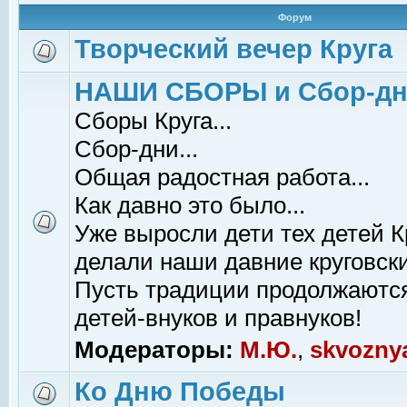
Форум
Творческий вечер Круга
НАШИ СБОРЫ и Сбор-д
Сборы Круга...
Сбор-дни...
Общая радостная работа...
Как давно это было...
Уже выросли дети тех детей К
делали наши давние круговски
Пусть традиции продолжаютс
детей-внуков и правнуков!
Модераторы:
М.Ю.
,
skvozny
Ко Дню Победы