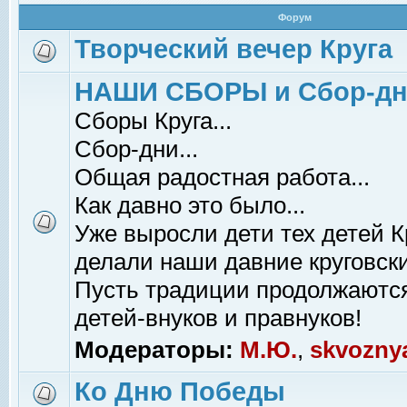
Форум
Творческий вечер Круга
НАШИ СБОРЫ и Сбор-д
Сборы Круга...
Сбор-дни...
Общая радостная работа...
Как давно это было...
Уже выросли дети тех детей К
делали наши давние круговски
Пусть традиции продолжаютс
детей-внуков и правнуков!
Модераторы:
М.Ю.
,
skvozny
Ко Дню Победы