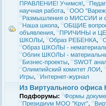
ПРАВЛЕНИЕ! Учимся!
,
Педаг
научная работа
,
ООО "Вареж
Размышления о МИССИИ и с
Наша школа
,
ОБЩИЕ вопро
объявления
,
ПРИЧИНЫ и ЦЕ
ШКОЛЫ
,
Образ РЕБЕНКА
,
Образ ШКОЛЫ - нематериаль
Облик ШКОЛЫ - материальны
Бизнес-проекты
,
SWOT ана
Олимпийский комитет ЛОИ
,
Игры
,
Интернет-журнал
Из Виртуального офиса 
Подфорумы:
Формы докуме
Президиум МОО "Круг"
,
Вир