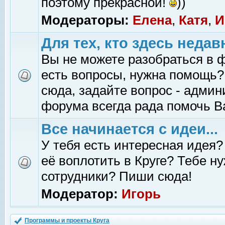
поэтому прекрасной!
))
Модераторы:
Елена
,
Катя
,
И
Для тех, кто здесь недав
Вы не можете разобраться в 
есть вопросы, нужна помощь?
сюда, задайте вопрос - адми
форума всегда рада помочь В
Все начинается с идеи...
У тебя есть интересная идея?
её воплотить в Круге? Тебе н
сотрудники? Пиши сюда!
Модератор:
Игорь
Программы и проекты Круга