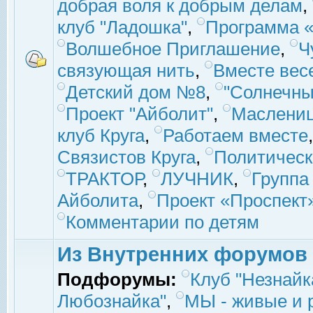
добрая воля к добрым делам
,
клуб "Ладошка"
,
Программа «
Волшебное Приглашение
,
Ч
связующая нить
,
Вместе вес
Детский дом №8
,
"Солнечны
Проект "Айболит"
,
Маслени
клуб Круга
,
Работаем вместе
Связистов Круга
,
Политическ
ТРАКТОР
,
ЛУЧНИК
,
Группа
Айболита
,
Проект «Проспект
Комментарии по детям
Из Внутренних форумов
Подфорумы:
Клуб "Незнайк
Любознайка"
,
МЫ - живые и р