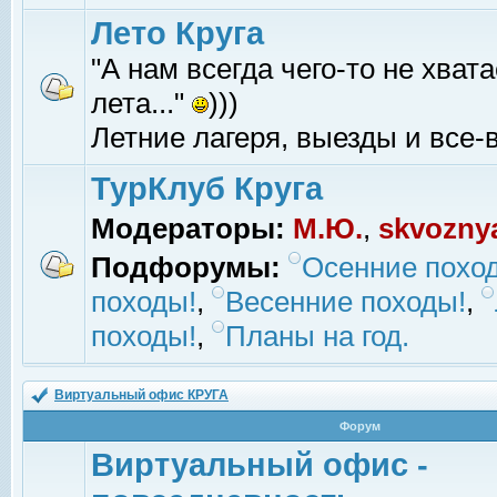
Лето Круга
"А нам всегда чего-то не хвата
лета..."
)))
Летние лагеря, выезды и все-в
ТурКлуб Круга
Модераторы:
М.Ю.
,
skvozny
Подфорумы:
Осенние похо
походы!
,
Весенние походы!
,
походы!
,
Планы на год.
Виртуальный офис КРУГА
Форум
Виртуальный офис -