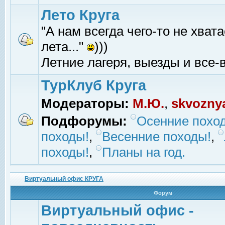
Лето Круга
"А нам всегда чего-то не хвата
лета..."
)))
Летние лагеря, выезды и все-в
ТурКлуб Круга
Модераторы:
М.Ю.
,
skvozny
Подфорумы:
Осенние похо
походы!
,
Весенние походы!
,
походы!
,
Планы на год.
Виртуальный офис КРУГА
Форум
Виртуальный офис -