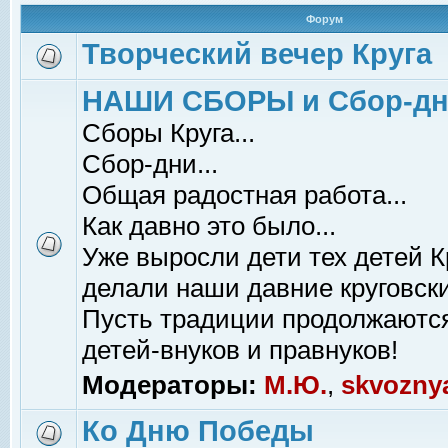
Форум
Творческий вечер Круга
НАШИ СБОРЫ и Сбор-д
Сборы Круга...
Сбор-дни...
Общая радостная работа...
Как давно это было...
Уже выросли дети тех детей К
делали наши давние круговски
Пусть традиции продолжаютс
детей-внуков и правнуков!
Модераторы:
М.Ю.
,
skvozny
Ко Дню Победы