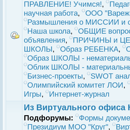
ПРАВЛЕНИЕ! Учимся!
,
Педаг
научная работа
,
ООО "Вареж
Размышления о МИССИИ и с
Наша школа
,
ОБЩИЕ вопро
объявления
,
ПРИЧИНЫ и ЦЕ
ШКОЛЫ
,
Образ РЕБЕНКА
,
Образ ШКОЛЫ - нематериаль
Облик ШКОЛЫ - материальны
Бизнес-проекты
,
SWOT ана
Олимпийский комитет ЛОИ
,
Игры
,
Интернет-журнал
Из Виртуального офиса 
Подфорумы:
Формы докуме
Президиум МОО "Круг"
,
Вир