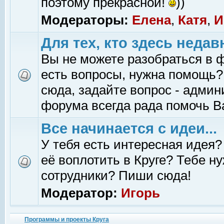
поэтому прекрасной!
))
Модераторы:
Елена
,
Катя
,
И
Для тех, кто здесь недав
Вы не можете разобраться в 
есть вопросы, нужна помощь?
сюда, задайте вопрос - адми
форума всегда рада помочь В
Все начинается с идеи...
У тебя есть интересная идея?
её воплотить в Круге? Тебе н
сотрудники? Пиши сюда!
Модератор:
Игорь
Программы и проекты Круга