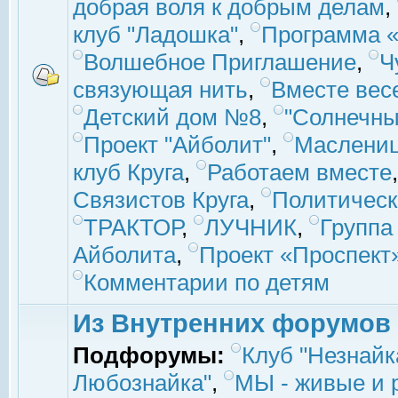
добрая воля к добрым делам
,
клуб "Ладошка"
,
Программа «
Волшебное Приглашение
,
Ч
связующая нить
,
Вместе вес
Детский дом №8
,
"Солнечны
Проект "Айболит"
,
Маслени
клуб Круга
,
Работаем вместе
Связистов Круга
,
Политическ
ТРАКТОР
,
ЛУЧНИК
,
Группа
Айболита
,
Проект «Проспект
Комментарии по детям
Из Внутренних форумов
Подфорумы:
Клуб "Незнайк
Любознайка"
,
МЫ - живые и р