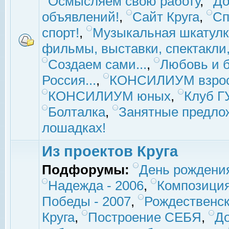
Осмысляем свою работу
,
До
объявлений!
,
Сайт Круга
,
Сп
спорт!
,
Музыкальная шкатулк
фильмы, выставки, спектакли, 
Создаем сами...
,
Любовь и б
Россия...
,
КОНСИЛИУМ взро
КОНСИЛИУМ юных
,
Клуб 
Болталка
,
Занятные предло
лошадках!
Из проектов Круга
Подфорумы:
День рождени
Надежда - 2006
,
Композиция
Победы - 2007
,
Рождественск
Круга
,
Построение СЕБЯ
,
До