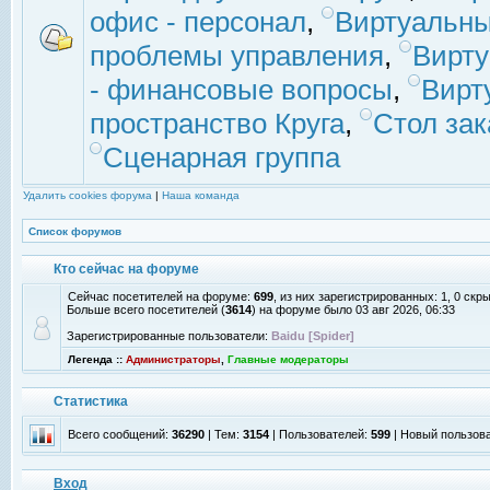
офис - персонал
,
Виртуальны
проблемы управления
,
Вирт
- финансовые вопросы
,
Вирт
пространство Круга
,
Стол зак
Сценарная группа
Удалить cookies форума
|
Наша команда
Список форумов
Кто сейчас на форуме
Сейчас посетителей на форуме:
699
, из них зарегистрированных: 1, 0 скр
Больше всего посетителей (
3614
) на форуме было 03 авг 2026, 06:33
Зарегистрированные пользователи:
Baidu [Spider]
Легенда ::
Администраторы
,
Главные модераторы
Статистика
Всего сообщений:
36290
| Тем:
3154
| Пользователей:
599
| Новый пользов
Вход