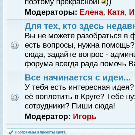
поэтому прекрасной!
))
Модераторы:
Елена
,
Катя
,
И
Для тех, кто здесь недав
Вы не можете разобраться в 
есть вопросы, нужна помощь?
сюда, задайте вопрос - адми
форума всегда рада помочь В
Все начинается с идеи...
У тебя есть интересная идея?
её воплотить в Круге? Тебе н
сотрудники? Пиши сюда!
Модератор:
Игорь
Программы и проекты Круга