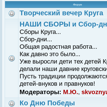
Форум
Творческий вечер Круга
НАШИ СБОРЫ и Сбор-д
Сборы Круга...
Сбор-дни...
Общая радостная работа...
Как давно это было...
Уже выросли дети тех детей К
делали наши давние круговски
Пусть традиции продолжаютс
детей-внуков и правнуков!
Модераторы:
М.Ю.
,
skvozny
Ко Дню Победы