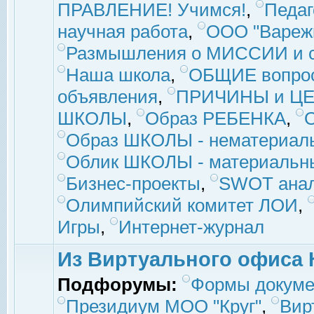
ПРАВЛЕНИЕ! Учимся!
,
Педаг
научная работа
,
ООО "Вареж
Размышления о МИССИИ и с
Наша школа
,
ОБЩИЕ вопро
объявления
,
ПРИЧИНЫ и ЦЕ
ШКОЛЫ
,
Образ РЕБЕНКА
,
Образ ШКОЛЫ - нематериаль
Облик ШКОЛЫ - материальны
Бизнес-проекты
,
SWOT ана
Олимпийский комитет ЛОИ
,
Игры
,
Интернет-журнал
Из Виртуального офиса 
Подфорумы:
Формы докуме
Президиум МОО "Круг"
,
Вир