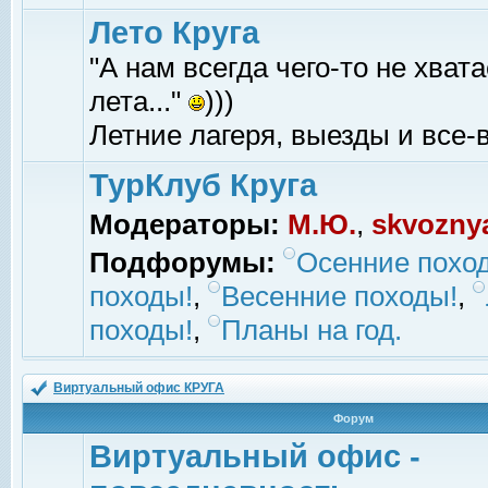
Лето Круга
"А нам всегда чего-то не хвата
лета..."
)))
Летние лагеря, выезды и все-в
ТурКлуб Круга
Модераторы:
М.Ю.
,
skvozny
Подфорумы:
Осенние похо
походы!
,
Весенние походы!
,
походы!
,
Планы на год.
Виртуальный офис КРУГА
Форум
Виртуальный офис -