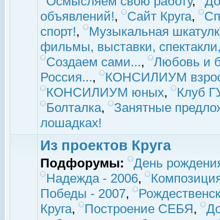
Осмысляем свою работу
,
До
объявлений!
,
Сайт Круга
,
Сп
спорт!
,
Музыкальная шкатулк
фильмы, выставки, спектакли, 
Создаем сами...
,
Любовь и б
Россия...
,
КОНСИЛИУМ взро
КОНСИЛИУМ юных
,
Клуб 
Болталка
,
Занятные предло
лошадках!
Из проектов Круга
Подфорумы:
День рождени
Надежда - 2006
,
Композиция
Победы - 2007
,
Рождественск
Круга
,
Построение СЕБЯ
,
До