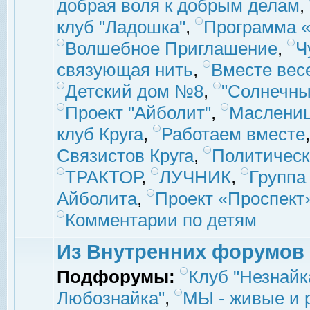
добрая воля к добрым делам
,
клуб "Ладошка"
,
Программа «
Волшебное Приглашение
,
Ч
связующая нить
,
Вместе вес
Детский дом №8
,
"Солнечны
Проект "Айболит"
,
Маслени
клуб Круга
,
Работаем вместе
Связистов Круга
,
Политическ
ТРАКТОР
,
ЛУЧНИК
,
Группа
Айболита
,
Проект «Проспект
Комментарии по детям
Из Внутренних форумов
Подфорумы:
Клуб "Незнайк
Любознайка"
,
МЫ - живые и р