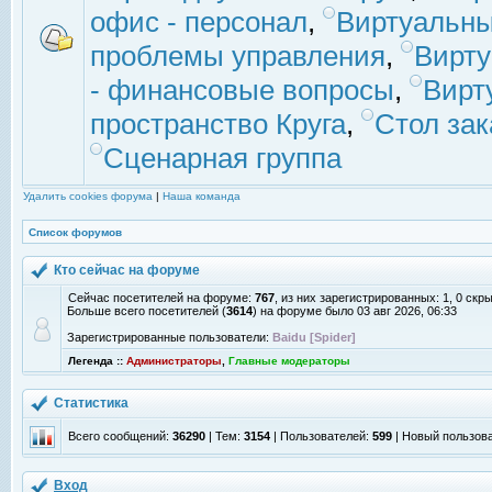
офис - персонал
,
Виртуальны
проблемы управления
,
Вирт
- финансовые вопросы
,
Вирт
пространство Круга
,
Стол зак
Сценарная группа
Удалить cookies форума
|
Наша команда
Список форумов
Кто сейчас на форуме
Сейчас посетителей на форуме:
767
, из них зарегистрированных: 1, 0 скр
Больше всего посетителей (
3614
) на форуме было 03 авг 2026, 06:33
Зарегистрированные пользователи:
Baidu [Spider]
Легенда ::
Администраторы
,
Главные модераторы
Статистика
Всего сообщений:
36290
| Тем:
3154
| Пользователей:
599
| Новый пользов
Вход