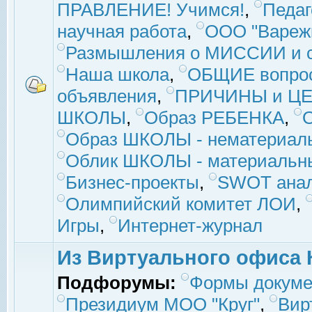
ПРАВЛЕНИЕ! Учимся!
,
Педаг
научная работа
,
ООО "Вареж
Размышления о МИССИИ и с
Наша школа
,
ОБЩИЕ вопро
объявления
,
ПРИЧИНЫ и ЦЕ
ШКОЛЫ
,
Образ РЕБЕНКА
,
Образ ШКОЛЫ - нематериаль
Облик ШКОЛЫ - материальны
Бизнес-проекты
,
SWOT ана
Олимпийский комитет ЛОИ
,
Игры
,
Интернет-журнал
Из Виртуального офиса 
Подфорумы:
Формы докуме
Президиум МОО "Круг"
,
Вир