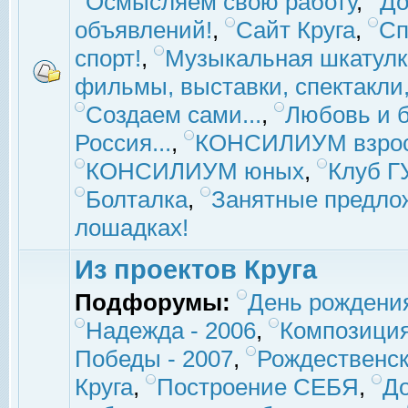
Осмысляем свою работу
,
До
объявлений!
,
Сайт Круга
,
Сп
спорт!
,
Музыкальная шкатулк
фильмы, выставки, спектакли, 
Создаем сами...
,
Любовь и б
Россия...
,
КОНСИЛИУМ взро
КОНСИЛИУМ юных
,
Клуб 
Болталка
,
Занятные предло
лошадках!
Из проектов Круга
Подфорумы:
День рождени
Надежда - 2006
,
Композиция
Победы - 2007
,
Рождественск
Круга
,
Построение СЕБЯ
,
До