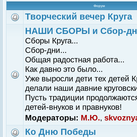
Форум
Творческий вечер Круга
НАШИ СБОРЫ и Сбор-д
Сборы Круга...
Сбор-дни...
Общая радостная работа...
Как давно это было...
Уже выросли дети тех детей К
делали наши давние круговски
Пусть традиции продолжаютс
детей-внуков и правнуков!
Модераторы:
М.Ю.
,
skvozny
Ко Дню Победы