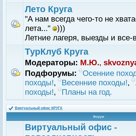
Лето Круга
"А нам всегда чего-то не хвата
лета..."
)))
Летние лагеря, выезды и все-в
ТурКлуб Круга
Модераторы:
М.Ю.
,
skvozny
Подфорумы:
Осенние похо
походы!
,
Весенние походы!
,
походы!
,
Планы на год.
Виртуальный офис КРУГА
Форум
Виртуальный офис -