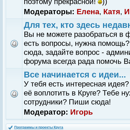
поэтому прекрасной!
))
Модераторы:
Елена
,
Катя
,
И
Для тех, кто здесь недав
Вы не можете разобраться в 
есть вопросы, нужна помощь?
сюда, задайте вопрос - адми
форума всегда рада помочь В
Все начинается с идеи...
У тебя есть интересная идея?
её воплотить в Круге? Тебе н
сотрудники? Пиши сюда!
Модератор:
Игорь
Программы и проекты Круга