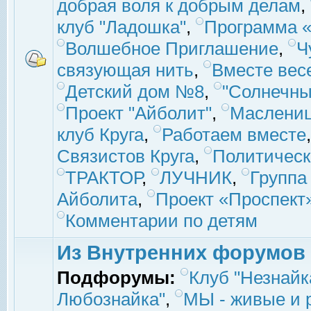
добрая воля к добрым делам
,
клуб "Ладошка"
,
Программа «
Волшебное Приглашение
,
Ч
связующая нить
,
Вместе вес
Детский дом №8
,
"Солнечны
Проект "Айболит"
,
Маслени
клуб Круга
,
Работаем вместе
Связистов Круга
,
Политическ
ТРАКТОР
,
ЛУЧНИК
,
Группа
Айболита
,
Проект «Проспект
Комментарии по детям
Из Внутренних форумов
Подфорумы:
Клуб "Незнайк
Любознайка"
,
МЫ - живые и р