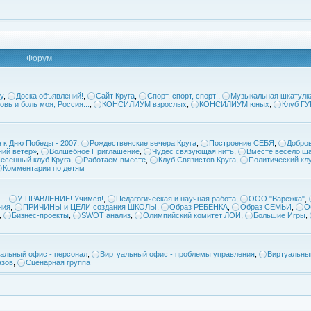
Форум
у
,
Доска объявлений!
,
Сайт Круга
,
Спорт, спорт, спорт!
,
Музыкальная шкатулк
овь и боль моя, Россия...
,
КОНСИЛИУМ взрослых
,
КОНСИЛИУМ юных
,
Клуб Г
 к Дню Победы - 2007
,
Рождественские вечера Круга
,
Построение СЕБЯ
,
Добров
ий ветер»
,
Волшебное Приглашение
,
Чудес связующая нить
,
Вместе весело ша
есенный клуб Круга
,
Работаем вместе
,
Клуб Связистов Круга
,
Политический кл
Комментарии по детям
..
,
У-ПРАВЛЕНИЕ! Учимся!
,
Педагогическая и научная работа
,
ООО "Варежка"
,
ния
,
ПРИЧИНЫ и ЦЕЛИ создания ШКОЛЫ
,
Образ РЕБЕНКА
,
Образ СЕМЬИ
,
О
,
Бизнес-проекты
,
SWOT анализ
,
Олимпийский комитет ЛОИ
,
Большие Игры
,
альный офис - персонал
,
Виртуальный офис - проблемы управления
,
Виртуальны
азов
,
Сценарная группа