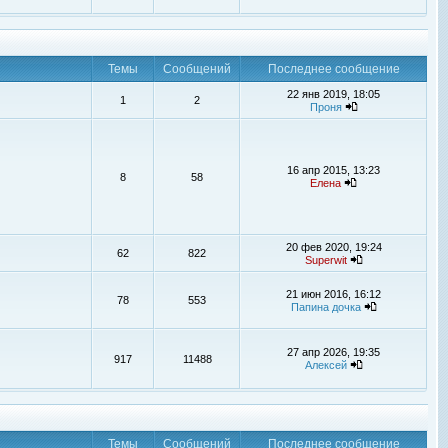
Темы
Сообщений
Последнее сообщение
22 янв 2019, 18:05
1
2
Проня
16 апр 2015, 13:23
8
58
Елена
20 фев 2020, 19:24
62
822
Superwit
21 июн 2016, 16:12
78
553
Папина дочка
27 апр 2026, 19:35
917
11488
Алексей
Темы
Сообщений
Последнее сообщение