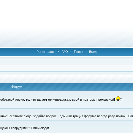
Регистрация
•
FAQ
•
Поиск
•
Вход
Форум
образной жизни, то, что делает ее непредсказуемой и поэтому прекрасной!
))
щь? Загляните сюда, задайте вопрос - администрация форума всегда рада помочь Ва
е нужны сотрудники? Пиши сюда!