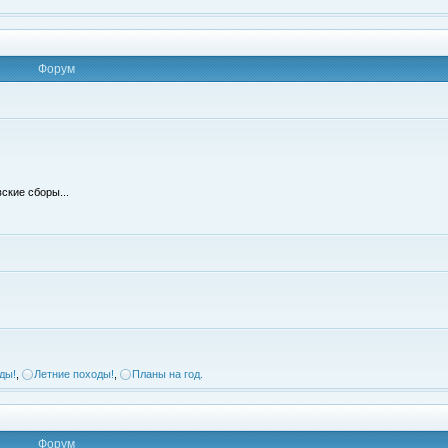
Форум
ские сборы...
ды!
,
Летние походы!
,
Планы на год.
Форум