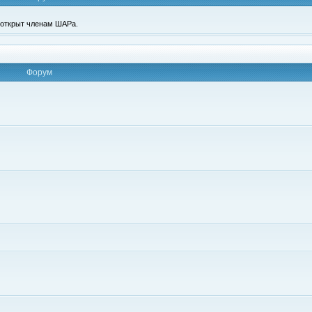
п открыт членам ШАРа.
Форум