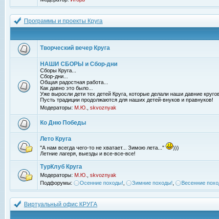
Программы и проекты Круга
Творческий вечер Круга
НАШИ СБОРЫ и Сбор-дни
Сборы Круга...
Сбор-дни...
Общая радостная работа...
Как давно это было...
Уже выросли дети тех детей Круга, которые делали наши давние кругов
Пусть традиции продолжаются для наших детей-внуков и правнуков!
Модераторы:
М.Ю.
,
skvoznyak
Ко Дню Победы
Лето Круга
"А нам всегда чего-то не хватает... Зимою лета..."
)))
Летние лагеря, выезды и все-все-все!
ТурКлуб Круга
Модераторы:
М.Ю.
,
skvoznyak
Подфорумы:
Осенние походы!
,
Зимние походы!
,
Весенние похо
Виртуальный офис КРУГА