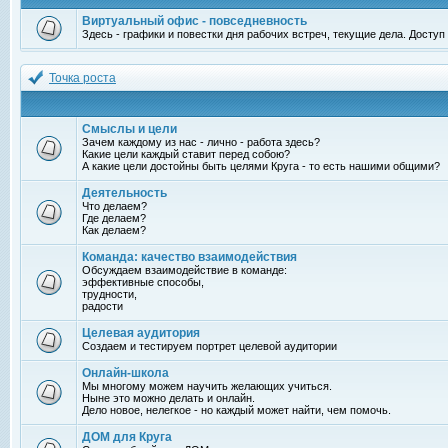
Виртуальный офис - повседневность
Здесь - графики и повестки дня рабочих встреч, текущие дела. Досту
Точка роста
Смыслы и цели
Зачем каждому из нас - лично - работа здесь?
Какие цели каждый ставит перед собою?
А какие цели достойны быть целями Круга - то есть нашими общими?
Деятельность
Что делаем?
Где делаем?
Как делаем?
Команда: качество взаимодействия
Обсуждаем взаимодействие в команде:
эффективные способы,
трудности,
радости
Целевая аудитория
Создаем и тестируем портрет целевой аудитории
Онлайн-школа
Мы многому можем научить желающих учиться.
Ныне это можно делать и онлайн.
Дело новое, нелегкое - но каждый может найти, чем помочь.
ДОМ для Круга