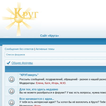
Сайт «Круга»
Сообщения без ответов
|
Активные темы
Список форумов
Общие форумы
"КРУГоверть"
Россыпь сообщений, поздравлений, обращений - разное о нашей разно
Модераторы:
Елена
,
Катя
,
Игорь
,
М.Ю.
Для тех, кто здесь недавно
Вы не можете разобраться в форуме? У вас есть вопросы, нужна помо
Все начинается с идеи...
У тебя есть интересная идея? Ты хотел бы её воплотить в Круге? Теб
Модератор:
Игорь