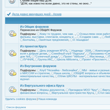
Строим общий наш ДОМ.
"ДОМ, как известно всем давно, это не стены, не окно..."
Дела давно минувших дней - Архив
Из Общих форумов
Перенесено из ОБЩИХ Форумов
Подфорумы:
Кому-то труднее, чем нам...
,
Осмысляем свою работ
фильмы, выставки, спектакли, концерты и...
,
Создаем сами...
,
Люб
Болталка
,
Занятные предложения
,
О лошадках!
Из проектов Круга
Подфорумы:
День рождения КРУГа
,
Надежда - 2006
,
Композиция
воля к добрым делам
,
Семейный клуб "Ладошка"
,
Программа «Син
дом №8
,
"Солнечный дождь"
,
Проект "Айболит"
,
Масленица
,
П
ЛУЧНИК
,
Группа ИКС
,
Школа Айболита
,
Проект «Проспект»
,
Из Внутренних форумов
Подфорумы:
Клуб "Незнайка - Любознайка"
,
МЫ - живые и разные.
о МИССИИ и стратегии
,
Наша школа
,
ОБЩИЕ вопросы и объявле
нематериальные качества
,
Облик ШКОЛЫ - материальные качества
журнал
Из Виртуального офиса Круга
Подфорумы:
Формы документов
,
Президиум МОО "Круг"
,
Вирту
финансовые вопросы
,
Виртуальное пространство Круга
,
Стол зак
Удалить cookies форума
|
Наша команда
Список форумов