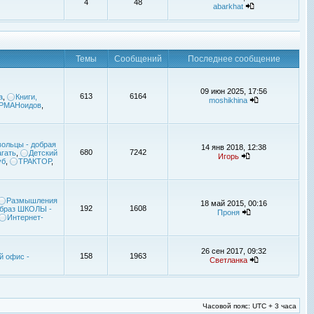
4
48
abarkhat
Темы
Сообщений
Последнее сообщение
09 июн 2025, 17:56
613
6164
а
,
Книги,
moshikhina
УРМАНоидов
,
ольцы - добрая
14 янв 2018, 12:38
680
7242
гать
,
Детский
Игорь
уб
,
ТРАКТОР
,
Размышления
18 май 2015, 00:16
192
1608
браз ШКОЛЫ -
Проня
Интернет-
26 сен 2017, 09:32
158
1963
й офис -
Светланка
Часовой пояс: UTC + 3 часа