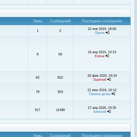
Темы
Сообщений
Последнее сообщение
22 янв 2019, 18:05
1
2
Проня
16 апр 2015, 13:23
8
58
Елена
20 фев 2020, 19:24
62
822
Superwit
21 июн 2016, 16:12
78
553
Папина дочка
27 апр 2026, 19:35
917
11488
Алексей
Темы
Сообщений
Последнее сообщение