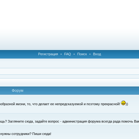
Регистрация
•
FAQ
•
Поиск
•
Вход
Форум
образной жизни, то, что делает ее непредсказуемой и поэтому прекрасной!
))
щь? Загляните сюда, задайте вопрос - администрация форума всегда рада помочь Ва
е нужны сотрудники? Пиши сюда!