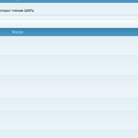
п открыт членам ШАРа.
Форум