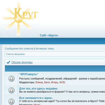
Сайт «Круга»
Сообщения без ответов
|
Активные темы
Список форумов
Общие форумы
"КРУГоверть"
Россыпь сообщений, поздравлений, обращений - разное о нашей разно
Модераторы:
Елена
,
Катя
,
Игорь
,
М.Ю.
Для тех, кто здесь недавно
Вы не можете разобраться в форуме? У вас есть вопросы, нужна помо
Все начинается с идеи...
У тебя есть интересная идея? Ты хотел бы её воплотить в Круге? Теб
Модератор:
Игорь