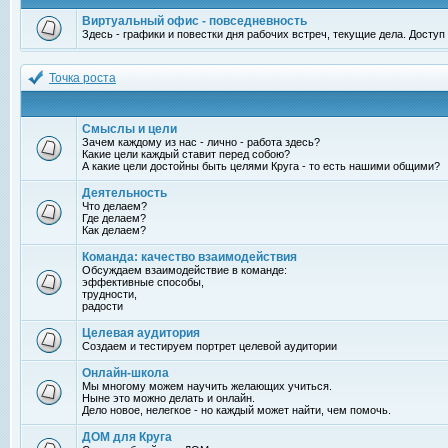
Виртуальный офис - повседневность
Здесь - графики и повестки дня рабочих встреч, текущие дела. Досту
Точка роста
Смыслы и цели
Зачем каждому из нас - лично - работа здесь?
Какие цели каждый ставит перед собою?
А какие цели достойны быть целями Круга - то есть нашими общими?
Деятельность
Что делаем?
Где делаем?
Как делаем?
Команда: качество взаимодействия
Обсуждаем взаимодействие в команде:
эффективные способы,
трудности,
радости
Целевая аудитория
Создаем и тестируем портрет целевой аудитории
Онлайн-школа
Мы многому можем научить желающих учиться.
Ныне это можно делать и онлайн.
Дело новое, нелегкое - но каждый может найти, чем помочь.
ДОМ для Круга