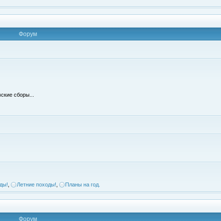
Форум
ские сборы...
ды!
,
Летние походы!
,
Планы на год.
Форум