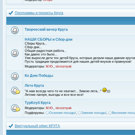
Программы и проекты Круга
Творческий вечер Круга
НАШИ СБОРЫ и Сбор-дни
Сборы Круга...
Сбор-дни...
Общая радостная работа...
Как давно это было...
Уже выросли дети тех детей Круга, которые делали наши давние кругов
Пусть традиции продолжаются для наших детей-внуков и правнуков!
Модераторы:
М.Ю.
,
skvoznyak
Ко Дню Победы
Лето Круга
"А нам всегда чего-то не хватает... Зимою лета..."
)))
Летние лагеря, выезды и все-все-все!
ТурКлуб Круга
Модераторы:
М.Ю.
,
skvoznyak
Подфорумы:
Осенние походы!
,
Зимние походы!
,
Весенние похо
Виртуальный офис КРУГА