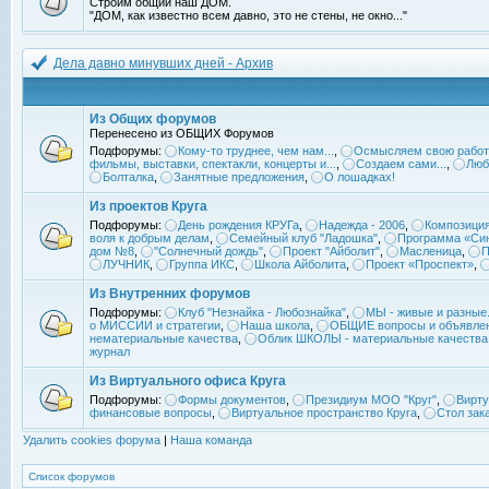
Строим общий наш ДОМ.
"ДОМ, как известно всем давно, это не стены, не окно..."
Дела давно минувших дней - Архив
Из Общих форумов
Перенесено из ОБЩИХ Форумов
Подфорумы:
Кому-то труднее, чем нам...
,
Осмысляем свою работ
фильмы, выставки, спектакли, концерты и...
,
Создаем сами...
,
Люб
Болталка
,
Занятные предложения
,
О лошадках!
Из проектов Круга
Подфорумы:
День рождения КРУГа
,
Надежда - 2006
,
Композиция
воля к добрым делам
,
Семейный клуб "Ладошка"
,
Программа «Син
дом №8
,
"Солнечный дождь"
,
Проект "Айболит"
,
Масленица
,
П
ЛУЧНИК
,
Группа ИКС
,
Школа Айболита
,
Проект «Проспект»
,
Из Внутренних форумов
Подфорумы:
Клуб "Незнайка - Любознайка"
,
МЫ - живые и разные.
о МИССИИ и стратегии
,
Наша школа
,
ОБЩИЕ вопросы и объявле
нематериальные качества
,
Облик ШКОЛЫ - материальные качества
журнал
Из Виртуального офиса Круга
Подфорумы:
Формы документов
,
Президиум МОО "Круг"
,
Вирту
финансовые вопросы
,
Виртуальное пространство Круга
,
Стол зак
Удалить cookies форума
|
Наша команда
Список форумов