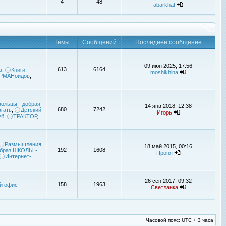
4
48
abarkhat
Темы
Сообщений
Последнее сообщение
09 июн 2025, 17:56
613
6164
а
,
Книги,
moshikhina
УРМАНоидов
,
ольцы - добрая
14 янв 2018, 12:38
680
7242
гать
,
Детский
Игорь
уб
,
ТРАКТОР
,
Размышления
18 май 2015, 00:16
192
1608
браз ШКОЛЫ -
Проня
Интернет-
26 сен 2017, 09:32
158
1963
й офис -
Светланка
Часовой пояс: UTC + 3 часа