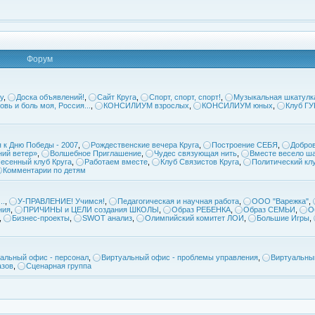
Форум
у
,
Доска объявлений!
,
Сайт Круга
,
Спорт, спорт, спорт!
,
Музыкальная шкатулк
овь и боль моя, Россия...
,
КОНСИЛИУМ взрослых
,
КОНСИЛИУМ юных
,
Клуб Г
 к Дню Победы - 2007
,
Рождественские вечера Круга
,
Построение СЕБЯ
,
Добров
ий ветер»
,
Волшебное Приглашение
,
Чудес связующая нить
,
Вместе весело ша
есенный клуб Круга
,
Работаем вместе
,
Клуб Связистов Круга
,
Политический кл
Комментарии по детям
..
,
У-ПРАВЛЕНИЕ! Учимся!
,
Педагогическая и научная работа
,
ООО "Варежка"
,
ния
,
ПРИЧИНЫ и ЦЕЛИ создания ШКОЛЫ
,
Образ РЕБЕНКА
,
Образ СЕМЬИ
,
О
,
Бизнес-проекты
,
SWOT анализ
,
Олимпийский комитет ЛОИ
,
Большие Игры
,
альный офис - персонал
,
Виртуальный офис - проблемы управления
,
Виртуальны
азов
,
Сценарная группа