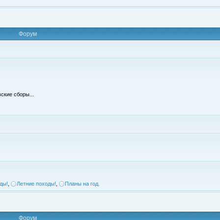
Форум
ские сборы...
ды!
,
Летние походы!
,
Планы на год.
Форум