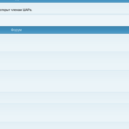
п открыт членам ШАРа.
Форум