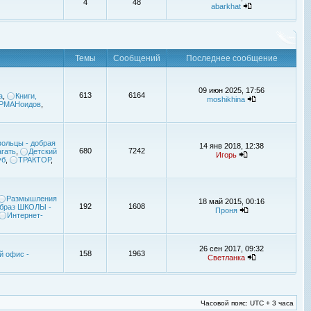
4
48
abarkhat
Темы
Сообщений
Последнее сообщение
09 июн 2025, 17:56
613
6164
а
,
Книги,
moshikhina
УРМАНоидов
,
ольцы - добрая
14 янв 2018, 12:38
680
7242
гать
,
Детский
Игорь
уб
,
ТРАКТОР
,
Размышления
18 май 2015, 00:16
192
1608
браз ШКОЛЫ -
Проня
Интернет-
26 сен 2017, 09:32
158
1963
й офис -
Светланка
Часовой пояс: UTC + 3 часа