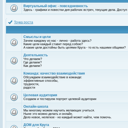
Виртуальный офис - повседневность
Здесь - графики и повестки дня рабочих встреч, текущие дела. Досту
Точка роста
Смыслы и цели
Зачем каждому из нас - лично - работа здесь?
Какие цели каждый ставит перед собою?
А какие цели достойны быть целями Круга - то есть нашими общими?
Деятельность
Что делаем?
Где делаем?
Как делаем?
Команда: качество взаимодействия
Обсуждаем взаимодействие в команде:
эффективные способы,
трудности,
радости
Целевая аудитория
Создаем и тестируем портрет целевой аудитории
Онлайн-школа
Мы многому можем научить желающих учиться.
Ныне это можно делать и онлайн.
Дело новое, нелегкое - но каждый может найти, чем помочь.
ДОМ для Круга