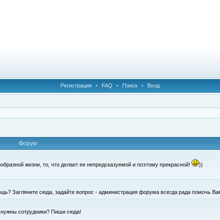
Регистрация
•
FAQ
•
Поиск
•
Вход
Форум
образной жизни, то, что делает ее непредсказуемой и поэтому прекрасной!
))
щь? Загляните сюда, задайте вопрос - администрация форума всегда рада помочь Ва
е нужны сотрудники? Пиши сюда!