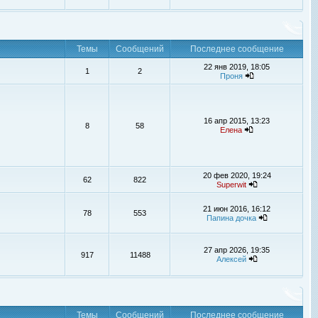
Темы
Сообщений
Последнее сообщение
22 янв 2019, 18:05
1
2
Проня
16 апр 2015, 13:23
8
58
Елена
20 фев 2020, 19:24
62
822
Superwit
21 июн 2016, 16:12
78
553
Папина дочка
27 апр 2026, 19:35
917
11488
Алексей
Темы
Сообщений
Последнее сообщение