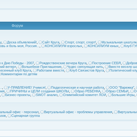
Форум
у
,
Доска объявлений!
,
Сайт Круга
,
Спорт, спорт, спорт!
,
Музыкальная шкатулк
овь и боль моя, Россия...
,
КОНСИЛИУМ взрослых
,
КОНСИЛИУМ юных
,
Клуб Г
 к Дню Победы - 2007
,
Рождественские вечера Круга
,
Построение СЕБЯ
,
Добров
ий ветер»
,
Волшебное Приглашение
,
Чудес связующая нить
,
Вместе весело ша
есенный клуб Круга
,
Работаем вместе
,
Клуб Связистов Круга
,
Политический кл
Комментарии по детям
..
,
У-ПРАВЛЕНИЕ! Учимся!
,
Педагогическая и научная работа
,
ООО "Варежка"
,
ния
,
ПРИЧИНЫ и ЦЕЛИ создания ШКОЛЫ
,
Образ РЕБЕНКА
,
Образ СЕМЬИ
,
О
,
Бизнес-проекты
,
SWOT анализ
,
Олимпийский комитет ЛОИ
,
Большие Игры
,
альный офис - персонал
,
Виртуальный офис - проблемы управления
,
Виртуальны
азов
,
Сценарная группа