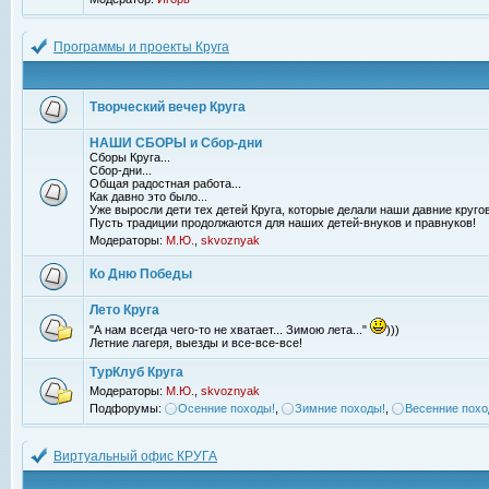
Программы и проекты Круга
Творческий вечер Круга
НАШИ СБОРЫ и Сбор-дни
Сборы Круга...
Сбор-дни...
Общая радостная работа...
Как давно это было...
Уже выросли дети тех детей Круга, которые делали наши давние кругов
Пусть традиции продолжаются для наших детей-внуков и правнуков!
Модераторы:
М.Ю.
,
skvoznyak
Ко Дню Победы
Лето Круга
"А нам всегда чего-то не хватает... Зимою лета..."
)))
Летние лагеря, выезды и все-все-все!
ТурКлуб Круга
Модераторы:
М.Ю.
,
skvoznyak
Подфорумы:
Осенние походы!
,
Зимние походы!
,
Весенние похо
Виртуальный офис КРУГА