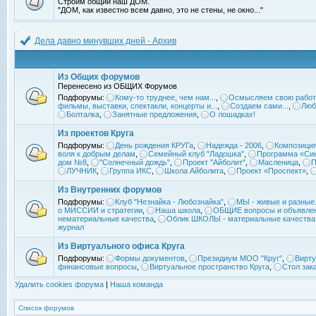
Строим общий наш ДОМ.
"ДОМ, как известно всем давно, это не стены, не окно..."
Дела давно минувших дней - Архив
Из Общих форумов
Перенесено из ОБЩИХ Форумов
Подфорумы:
Кому-то труднее, чем нам...
,
Осмысляем свою работ
фильмы, выставки, спектакли, концерты и...
,
Создаем сами...
,
Люб
Болталка
,
Занятные предложения
,
О лошадках!
Из проектов Круга
Подфорумы:
День рождения КРУГа
,
Надежда - 2006
,
Композиция
воля к добрым делам
,
Семейный клуб "Ладошка"
,
Программа «Син
дом №8
,
"Солнечный дождь"
,
Проект "Айболит"
,
Масленица
,
П
ЛУЧНИК
,
Группа ИКС
,
Школа Айболита
,
Проект «Проспект»
,
Из Внутренних форумов
Подфорумы:
Клуб "Незнайка - Любознайка"
,
МЫ - живые и разные.
о МИССИИ и стратегии
,
Наша школа
,
ОБЩИЕ вопросы и объявле
нематериальные качества
,
Облик ШКОЛЫ - материальные качества
журнал
Из Виртуального офиса Круга
Подфорумы:
Формы документов
,
Президиум МОО "Круг"
,
Вирту
финансовые вопросы
,
Виртуальное пространство Круга
,
Стол зак
Удалить cookies форума
|
Наша команда
Список форумов