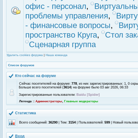
офис - персонал
,
Виртуальны
проблемы управления
,
Вирт
- финансовые вопросы
,
Вирт
пространство Круга
,
Стол зак
Сценарная группа
Удалить cookies форума
|
Наша команда
Список форумов
Кто сейчас на форуме
Сейчас посетителей на форуме:
778
, из них зарегистрированных: 1, 0 скр
Больше всего посетителей (
3614
) на форуме было 03 авг 2026, 06:33
Зарегистрированные пользователи:
Baidu [Spider]
Легенда ::
Администраторы
,
Главные модераторы
Статистика
Всего сообщений:
36290
| Тем:
3154
| Пользователей:
599
| Новый пользов
Вход