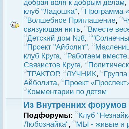
добрая воля к добрым делам
,
клуб "Ладошка"
,
Программа «
Волшебное Приглашение
,
Ч
связующая нить
,
Вместе вес
Детский дом №8
,
"Солнечны
Проект "Айболит"
,
Маслени
клуб Круга
,
Работаем вместе
Связистов Круга
,
Политическ
ТРАКТОР
,
ЛУЧНИК
,
Группа
Айболита
,
Проект «Проспект
Комментарии по детям
Из Внутренних форумов
Подфорумы:
Клуб "Незнайк
Любознайка"
,
МЫ - живые и р