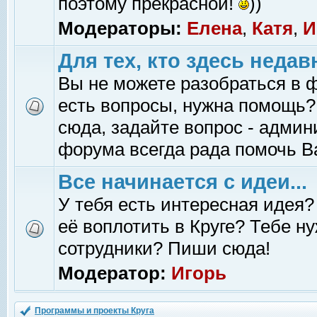
поэтому прекрасной!
))
Модераторы:
Елена
,
Катя
,
И
Для тех, кто здесь недав
Вы не можете разобраться в 
есть вопросы, нужна помощь?
сюда, задайте вопрос - адми
форума всегда рада помочь В
Все начинается с идеи...
У тебя есть интересная идея?
её воплотить в Круге? Тебе н
сотрудники? Пиши сюда!
Модератор:
Игорь
Программы и проекты Круга