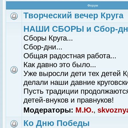
Форум
Творческий вечер Круга
НАШИ СБОРЫ и Сбор-д
Сборы Круга...
Сбор-дни...
Общая радостная работа...
Как давно это было...
Уже выросли дети тех детей К
делали наши давние круговски
Пусть традиции продолжаютс
детей-внуков и правнуков!
Модераторы:
М.Ю.
,
skvozny
Ко Дню Победы