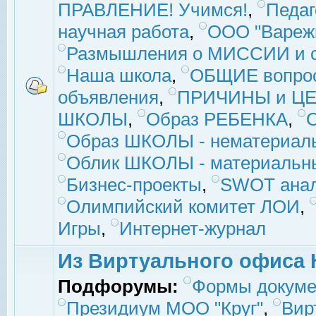
ПРАВЛЕНИЕ! Учимся!
,
Педаг
научная работа
,
ООО "Вареж
Размышления о МИССИИ и с
Наша школа
,
ОБЩИЕ вопро
объявления
,
ПРИЧИНЫ и ЦЕ
ШКОЛЫ
,
Образ РЕБЕНКА
,
Образ ШКОЛЫ - нематериаль
Облик ШКОЛЫ - материальны
Бизнес-проекты
,
SWOT ана
Олимпийский комитет ЛОИ
,
Игры
,
Интернет-журнал
Из Виртуального офиса 
Подфорумы:
Формы докуме
Президиум МОО "Круг"
,
Вир