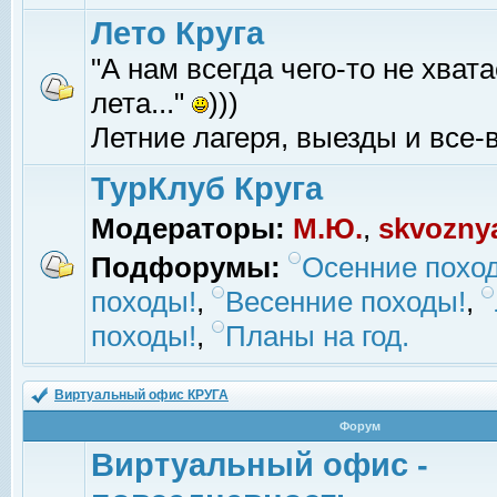
Лето Круга
"А нам всегда чего-то не хвата
лета..."
)))
Летние лагеря, выезды и все-в
ТурКлуб Круга
Модераторы:
М.Ю.
,
skvozny
Подфорумы:
Осенние похо
походы!
,
Весенние походы!
,
походы!
,
Планы на год.
Виртуальный офис КРУГА
Форум
Виртуальный офис -