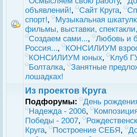
Осмысляем свою работу
,
До
объявлений!
,
Сайт Круга
,
Сп
спорт!
,
Музыкальная шкатулк
фильмы, выставки, спектакли, 
Создаем сами...
,
Любовь и б
Россия...
,
КОНСИЛИУМ взро
КОНСИЛИУМ юных
,
Клуб 
Болталка
,
Занятные предло
лошадках!
Из проектов Круга
Подфорумы:
День рождени
Надежда - 2006
,
Композиция
Победы - 2007
,
Рождественск
Круга
,
Построение СЕБЯ
,
До