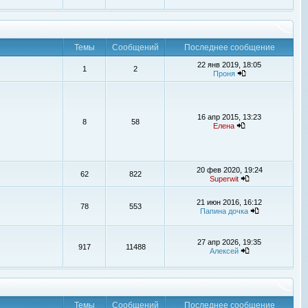
Темы
Сообщений
Последнее сообщение
22 янв 2019, 18:05
1
2
Проня
16 апр 2015, 13:23
8
58
Елена
20 фев 2020, 19:24
62
822
Superwit
21 июн 2016, 16:12
78
553
Папина дочка
27 апр 2026, 19:35
917
11488
Алексей
Темы
Сообщений
Последнее сообщение