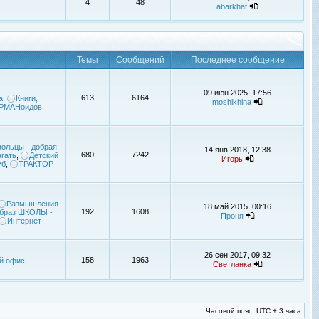
4
48
abarkhat
Темы
Сообщений
Последнее сообщение
09 июн 2025, 17:56
613
6164
а
,
Книги,
moshikhina
УРМАНоидов
,
ольцы - добрая
14 янв 2018, 12:38
680
7242
гать
,
Детский
Игорь
уб
,
ТРАКТОР
,
Размышления
18 май 2015, 00:16
192
1608
браз ШКОЛЫ -
Проня
Интернет-
26 сен 2017, 09:32
158
1963
й офис -
Светланка
Часовой пояс: UTC + 3 часа