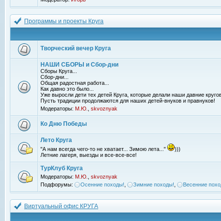
Программы и проекты Круга
Творческий вечер Круга
НАШИ СБОРЫ и Сбор-дни
Сборы Круга...
Сбор-дни...
Общая радостная работа...
Как давно это было...
Уже выросли дети тех детей Круга, которые делали наши давние кругов
Пусть традиции продолжаются для наших детей-внуков и правнуков!
Модераторы:
М.Ю.
,
skvoznyak
Ко Дню Победы
Лето Круга
"А нам всегда чего-то не хватает... Зимою лета..."
)))
Летние лагеря, выезды и все-все-все!
ТурКлуб Круга
Модераторы:
М.Ю.
,
skvoznyak
Подфорумы:
Осенние походы!
,
Зимние походы!
,
Весенние похо
Виртуальный офис КРУГА