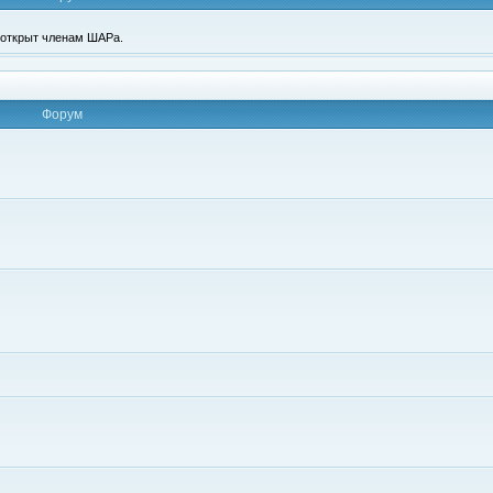
п открыт членам ШАРа.
Форум