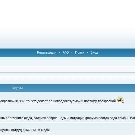
Регистрация
•
FAQ
•
Поиск
•
Вход
Форум
образной жизни, то, что делает ее непредсказуемой и поэтому прекрасной!
))
щь? Загляните сюда, задайте вопрос - администрация форума всегда рада помочь Ва
е нужны сотрудники? Пиши сюда!