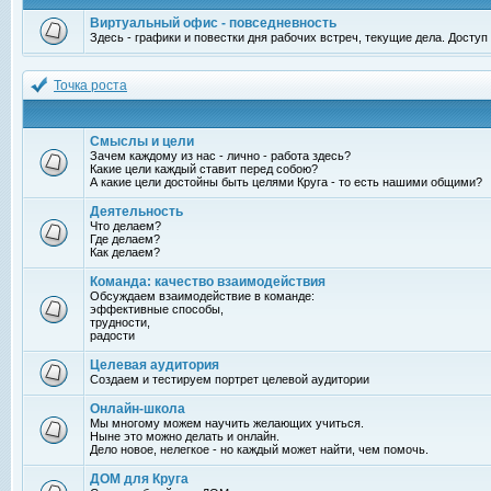
Виртуальный офис - повседневность
Здесь - графики и повестки дня рабочих встреч, текущие дела. Досту
Точка роста
Смыслы и цели
Зачем каждому из нас - лично - работа здесь?
Какие цели каждый ставит перед собою?
А какие цели достойны быть целями Круга - то есть нашими общими?
Деятельность
Что делаем?
Где делаем?
Как делаем?
Команда: качество взаимодействия
Обсуждаем взаимодействие в команде:
эффективные способы,
трудности,
радости
Целевая аудитория
Создаем и тестируем портрет целевой аудитории
Онлайн-школа
Мы многому можем научить желающих учиться.
Ныне это можно делать и онлайн.
Дело новое, нелегкое - но каждый может найти, чем помочь.
ДОМ для Круга