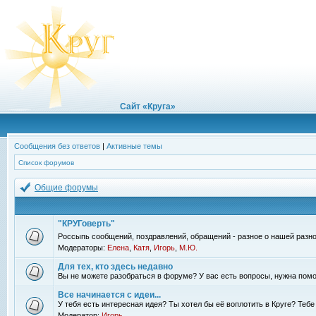
Сайт «Круга»
Сообщения без ответов
|
Активные темы
Список форумов
Общие форумы
"КРУГоверть"
Россыпь сообщений, поздравлений, обращений - разное о нашей разно
Модераторы:
Елена
,
Катя
,
Игорь
,
М.Ю.
Для тех, кто здесь недавно
Вы не можете разобраться в форуме? У вас есть вопросы, нужна помо
Все начинается с идеи...
У тебя есть интересная идея? Ты хотел бы её воплотить в Круге? Теб
Модератор:
Игорь