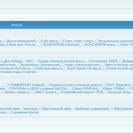
Форум
у
,
Доска объявлений!
,
Сайт Круга
,
Спорт, спорт, спорт!
,
Музыкальная шкатулк
овь и боль моя, Россия...
,
КОНСИЛИУМ взрослых
,
КОНСИЛИУМ юных
,
Клуб Г
 к Дню Победы - 2007
,
Рождественские вечера Круга
,
Построение СЕБЯ
,
Добров
ий ветер»
,
Волшебное Приглашение
,
Чудес связующая нить
,
Вместе весело ша
есенный клуб Круга
,
Работаем вместе
,
Клуб Связистов Круга
,
Политический кл
Комментарии по детям
..
,
У-ПРАВЛЕНИЕ! Учимся!
,
Педагогическая и научная работа
,
ООО "Варежка"
,
ния
,
ПРИЧИНЫ и ЦЕЛИ создания ШКОЛЫ
,
Образ РЕБЕНКА
,
Образ СЕМЬИ
,
О
,
Бизнес-проекты
,
SWOT анализ
,
Олимпийский комитет ЛОИ
,
Большие Игры
,
альный офис - персонал
,
Виртуальный офис - проблемы управления
,
Виртуальны
азов
,
Сценарная группа