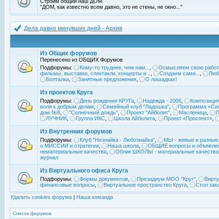
Строим общий наш ДОМ.
"ДОМ, как известно всем давно, это не стены, не окно..."
Дела давно минувших дней - Архив
Из Общих форумов
Перенесено из ОБЩИХ Форумов
Подфорумы:
Кому-то труднее, чем нам...
,
Осмысляем свою работ
фильмы, выставки, спектакли, концерты и...
,
Создаем сами...
,
Люб
Болталка
,
Занятные предложения
,
О лошадках!
Из проектов Круга
Подфорумы:
День рождения КРУГа
,
Надежда - 2006
,
Композиция
воля к добрым делам
,
Семейный клуб "Ладошка"
,
Программа «Син
дом №8
,
"Солнечный дождь"
,
Проект "Айболит"
,
Масленица
,
П
ЛУЧНИК
,
Группа ИКС
,
Школа Айболита
,
Проект «Проспект»
,
Из Внутренних форумов
Подфорумы:
Клуб "Незнайка - Любознайка"
,
МЫ - живые и разные.
о МИССИИ и стратегии
,
Наша школа
,
ОБЩИЕ вопросы и объявле
нематериальные качества
,
Облик ШКОЛЫ - материальные качества
журнал
Из Виртуального офиса Круга
Подфорумы:
Формы документов
,
Президиум МОО "Круг"
,
Вирту
финансовые вопросы
,
Виртуальное пространство Круга
,
Стол зак
Удалить cookies форума
|
Наша команда
Список форумов