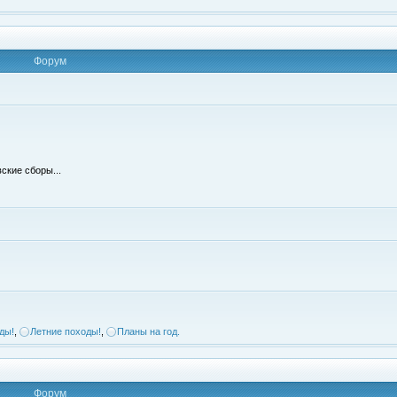
Форум
ские сборы...
ды!
,
Летние походы!
,
Планы на год.
Форум