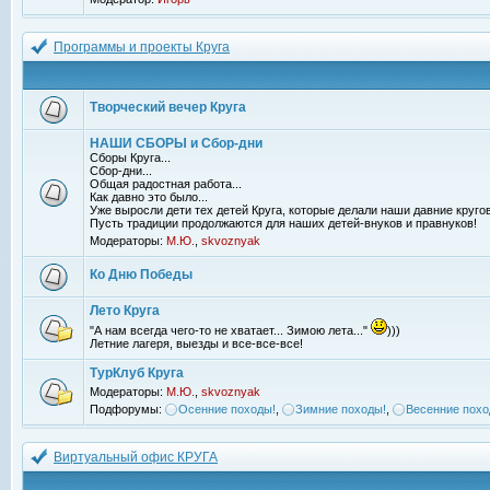
Программы и проекты Круга
Творческий вечер Круга
НАШИ СБОРЫ и Сбор-дни
Сборы Круга...
Сбор-дни...
Общая радостная работа...
Как давно это было...
Уже выросли дети тех детей Круга, которые делали наши давние кругов
Пусть традиции продолжаются для наших детей-внуков и правнуков!
Модераторы:
М.Ю.
,
skvoznyak
Ко Дню Победы
Лето Круга
"А нам всегда чего-то не хватает... Зимою лета..."
)))
Летние лагеря, выезды и все-все-все!
ТурКлуб Круга
Модераторы:
М.Ю.
,
skvoznyak
Подфорумы:
Осенние походы!
,
Зимние походы!
,
Весенние похо
Виртуальный офис КРУГА