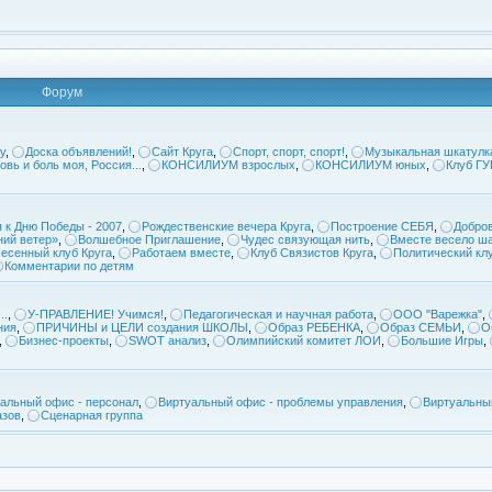
Форум
у
,
Доска объявлений!
,
Сайт Круга
,
Спорт, спорт, спорт!
,
Музыкальная шкатулк
овь и боль моя, Россия...
,
КОНСИЛИУМ взрослых
,
КОНСИЛИУМ юных
,
Клуб Г
 к Дню Победы - 2007
,
Рождественские вечера Круга
,
Построение СЕБЯ
,
Добров
ий ветер»
,
Волшебное Приглашение
,
Чудес связующая нить
,
Вместе весело ша
есенный клуб Круга
,
Работаем вместе
,
Клуб Связистов Круга
,
Политический кл
Комментарии по детям
..
,
У-ПРАВЛЕНИЕ! Учимся!
,
Педагогическая и научная работа
,
ООО "Варежка"
,
ния
,
ПРИЧИНЫ и ЦЕЛИ создания ШКОЛЫ
,
Образ РЕБЕНКА
,
Образ СЕМЬИ
,
О
,
Бизнес-проекты
,
SWOT анализ
,
Олимпийский комитет ЛОИ
,
Большие Игры
,
альный офис - персонал
,
Виртуальный офис - проблемы управления
,
Виртуальны
азов
,
Сценарная группа