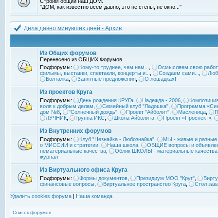
Строим общий наш ДОМ.
"ДОМ, как известно всем давно, это не стены, не окно..."
Дела давно минувших дней - Архив
Из Общих форумов
Перенесено из ОБЩИХ Форумов
Подфорумы:
Кому-то труднее, чем нам...
,
Осмысляем свою работ
фильмы, выставки, спектакли, концерты и...
,
Создаем сами...
,
Люб
Болталка
,
Занятные предложения
,
О лошадках!
Из проектов Круга
Подфорумы:
День рождения КРУГа
,
Надежда - 2006
,
Композиция
воля к добрым делам
,
Семейный клуб "Ладошка"
,
Программа «Син
дом №8
,
"Солнечный дождь"
,
Проект "Айболит"
,
Масленица
,
П
ЛУЧНИК
,
Группа ИКС
,
Школа Айболита
,
Проект «Проспект»
,
Из Внутренних форумов
Подфорумы:
Клуб "Незнайка - Любознайка"
,
МЫ - живые и разные.
о МИССИИ и стратегии
,
Наша школа
,
ОБЩИЕ вопросы и объявле
нематериальные качества
,
Облик ШКОЛЫ - материальные качества
журнал
Из Виртуального офиса Круга
Подфорумы:
Формы документов
,
Президиум МОО "Круг"
,
Вирту
финансовые вопросы
,
Виртуальное пространство Круга
,
Стол зак
Удалить cookies форума
|
Наша команда
Список форумов