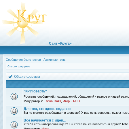
Сайт «Круга»
Сообщения без ответов
|
Активные темы
Список форумов
Общие форумы
"КРУГоверть"
Россыпь сообщений, поздравлений, обращений - разное о нашей разно
Модераторы:
Елена
,
Катя
,
Игорь
,
М.Ю.
Для тех, кто здесь недавно
Вы не можете разобраться в форуме? У вас есть вопросы, нужна помо
Все начинается с идеи...
У тебя есть интересная идея? Ты хотел бы её воплотить в Круге? Теб
Модератор:
Игорь