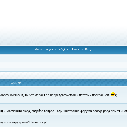
Регистрация
•
FAQ
•
Поиск
•
Вход
Форум
образной жизни, то, что делает ее непредсказуемой и поэтому прекрасной!
))
щь? Загляните сюда, задайте вопрос - администрация форума всегда рада помочь Ва
е нужны сотрудники? Пиши сюда!