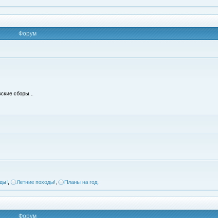
Форум
ские сборы...
ды!
,
Летние походы!
,
Планы на год.
Форум