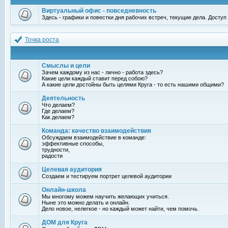
Виртуальный офис - повседневность
Здесь - графики и повестки дня рабочих встреч, текущие дела. Досту
Точка роста
Смыслы и цели
Зачем каждому из нас - лично - работа здесь?
Какие цели каждый ставит перед собою?
А какие цели достойны быть целями Круга - то есть нашими общими?
Деятельность
Что делаем?
Где делаем?
Как делаем?
Команда: качество взаимодействия
Обсуждаем взаимодействие в команде:
эффективные способы,
трудности,
радости
Целевая аудитория
Создаем и тестируем портрет целевой аудитории
Онлайн-школа
Мы многому можем научить желающих учиться.
Ныне это можно делать и онлайн.
Дело новое, нелегкое - но каждый может найти, чем помочь.
ДОМ для Круга