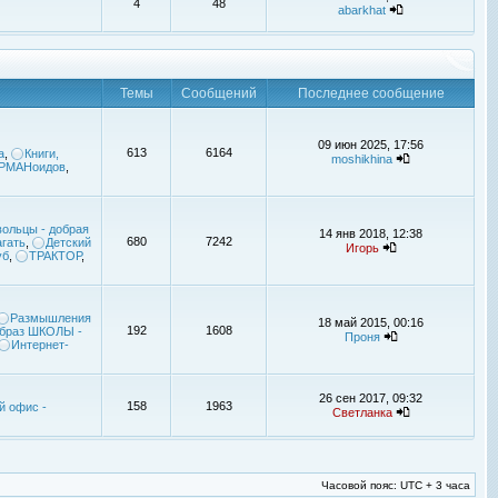
4
48
abarkhat
Темы
Сообщений
Последнее сообщение
09 июн 2025, 17:56
613
6164
а
,
Книги,
moshikhina
УРМАНоидов
,
ольцы - добрая
14 янв 2018, 12:38
680
7242
гать
,
Детский
Игорь
уб
,
ТРАКТОР
,
Размышления
18 май 2015, 00:16
192
1608
браз ШКОЛЫ -
Проня
Интернет-
26 сен 2017, 09:32
158
1963
й офис -
Светланка
Часовой пояс: UTC + 3 часа