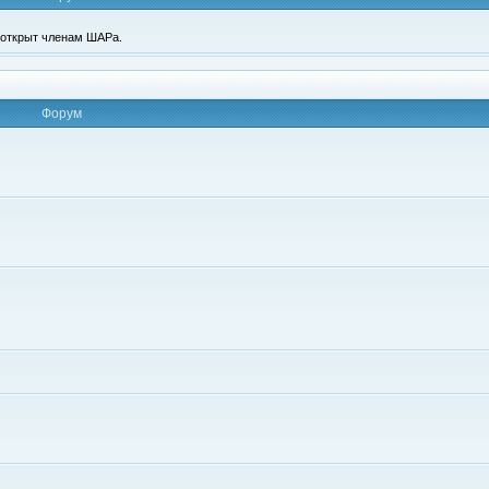
п открыт членам ШАРа.
Форум