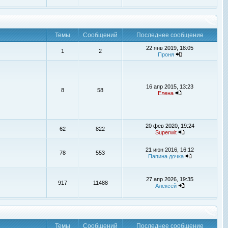
Темы
Сообщений
Последнее сообщение
22 янв 2019, 18:05
1
2
Проня
16 апр 2015, 13:23
8
58
Елена
20 фев 2020, 19:24
62
822
Superwit
21 июн 2016, 16:12
78
553
Папина дочка
27 апр 2026, 19:35
917
11488
Алексей
Темы
Сообщений
Последнее сообщение