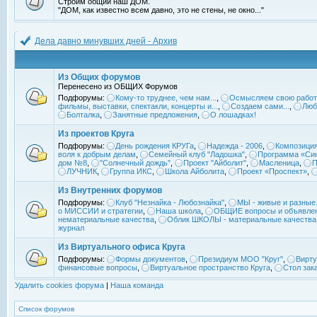
Строим общий наш ДОМ.
"ДОМ, как известно всем давно, это не стены, не окно..."
Дела давно минувших дней - Архив
Из Общих форумов
Перенесено из ОБЩИХ Форумов
Подфорумы:
Кому-то труднее, чем нам...
,
Осмысляем свою работ
фильмы, выставки, спектакли, концерты и...
,
Создаем сами...
,
Люб
Болталка
,
Занятные предложения
,
О лошадках!
Из проектов Круга
Подфорумы:
День рождения КРУГа
,
Надежда - 2006
,
Композиция
воля к добрым делам
,
Семейный клуб "Ладошка"
,
Программа «Син
дом №8
,
"Солнечный дождь"
,
Проект "Айболит"
,
Масленица
,
П
ЛУЧНИК
,
Группа ИКС
,
Школа Айболита
,
Проект «Проспект»
,
Из Внутренних форумов
Подфорумы:
Клуб "Незнайка - Любознайка"
,
МЫ - живые и разные.
о МИССИИ и стратегии
,
Наша школа
,
ОБЩИЕ вопросы и объявле
нематериальные качества
,
Облик ШКОЛЫ - материальные качества
журнал
Из Виртуального офиса Круга
Подфорумы:
Формы документов
,
Президиум МОО "Круг"
,
Вирту
финансовые вопросы
,
Виртуальное пространство Круга
,
Стол зак
Удалить cookies форума
|
Наша команда
Список форумов