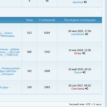
4
48
abarkhat
Темы
Сообщений
Последнее сообщение
09 июн 2025, 17:56
613
6164
а
,
Книги,
moshikhina
УРМАНоидов
,
ольцы - добрая
14 янв 2018, 12:38
680
7242
гать
,
Детский
Игорь
уб
,
ТРАКТОР
,
Размышления
18 май 2015, 00:16
192
1608
браз ШКОЛЫ -
Проня
Интернет-
26 сен 2017, 09:32
158
1963
й офис -
Светланка
Часовой пояс: UTC + 3 часа