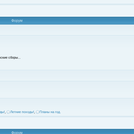
Форум
ские сборы...
ды!
,
Летние походы!
,
Планы на год.
Форум