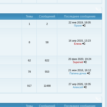
Темы
Сообщений
Последнее сообщение
22 янв 2019, 18:05
1
2
Проня
16 апр 2015, 13:23
8
58
Елена
20 фев 2020, 19:24
62
822
Superwit
21 июн 2016, 16:12
78
553
Папина дочка
27 апр 2026, 19:35
917
11488
Алексей
Темы
Сообщений
Последнее сообщение