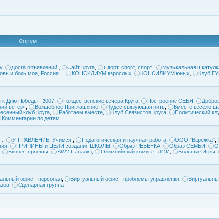
Форум
у
,
Доска объявлений!
,
Сайт Круга
,
Спорт, спорт, спорт!
,
Музыкальная шкатулк
овь и боль моя, Россия...
,
КОНСИЛИУМ взрослых
,
КОНСИЛИУМ юных
,
Клуб Г
 к Дню Победы - 2007
,
Рождественские вечера Круга
,
Построение СЕБЯ
,
Добров
ий ветер»
,
Волшебное Приглашение
,
Чудес связующая нить
,
Вместе весело ша
есенный клуб Круга
,
Работаем вместе
,
Клуб Связистов Круга
,
Политический кл
Комментарии по детям
..
,
У-ПРАВЛЕНИЕ! Учимся!
,
Педагогическая и научная работа
,
ООО "Варежка"
,
ния
,
ПРИЧИНЫ и ЦЕЛИ создания ШКОЛЫ
,
Образ РЕБЕНКА
,
Образ СЕМЬИ
,
О
,
Бизнес-проекты
,
SWOT анализ
,
Олимпийский комитет ЛОИ
,
Большие Игры
,
альный офис - персонал
,
Виртуальный офис - проблемы управления
,
Виртуальны
азов
,
Сценарная группа