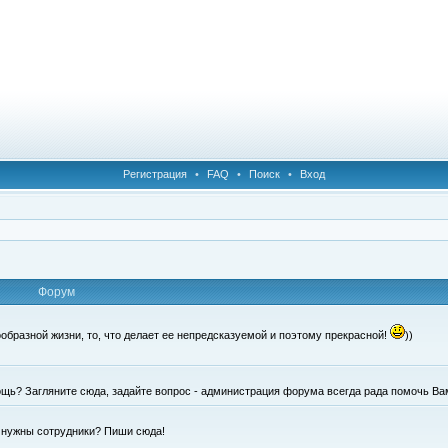
Регистрация
•
FAQ
•
Поиск
•
Вход
Форум
образной жизни, то, что делает ее непредсказуемой и поэтому прекрасной!
))
щь? Загляните сюда, задайте вопрос - администрация форума всегда рада помочь Ва
е нужны сотрудники? Пиши сюда!