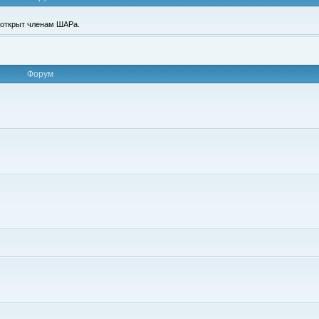
п открыт членам ШАРа.
Форум