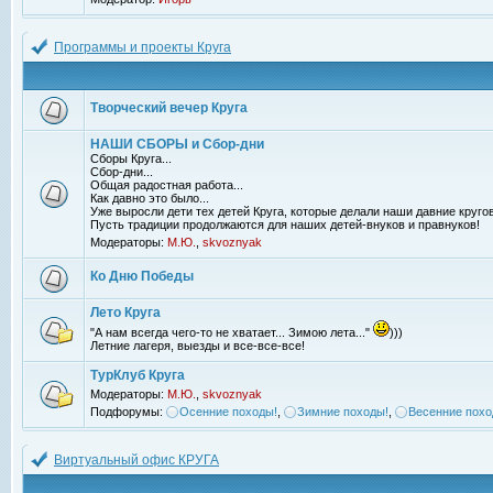
Программы и проекты Круга
Творческий вечер Круга
НАШИ СБОРЫ и Сбор-дни
Сборы Круга...
Сбор-дни...
Общая радостная работа...
Как давно это было...
Уже выросли дети тех детей Круга, которые делали наши давние кругов
Пусть традиции продолжаются для наших детей-внуков и правнуков!
Модераторы:
М.Ю.
,
skvoznyak
Ко Дню Победы
Лето Круга
"А нам всегда чего-то не хватает... Зимою лета..."
)))
Летние лагеря, выезды и все-все-все!
ТурКлуб Круга
Модераторы:
М.Ю.
,
skvoznyak
Подфорумы:
Осенние походы!
,
Зимние походы!
,
Весенние похо
Виртуальный офис КРУГА