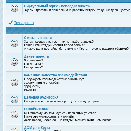
Виртуальный офис - повседневность
Здесь - графики и повестки дня рабочих встреч, текущие дела. Досту
Точка роста
Смыслы и цели
Зачем каждому из нас - лично - работа здесь?
Какие цели каждый ставит перед собою?
А какие цели достойны быть целями Круга - то есть нашими общими?
Деятельность
Что делаем?
Где делаем?
Как делаем?
Команда: качество взаимодействия
Обсуждаем взаимодействие в команде:
эффективные способы,
трудности,
радости
Целевая аудитория
Создаем и тестируем портрет целевой аудитории
Онлайн-школа
Мы многому можем научить желающих учиться.
Ныне это можно делать и онлайн.
Дело новое, нелегкое - но каждый может найти, чем помочь.
ДОМ для Круга