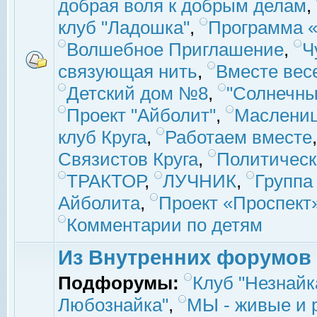
добрая воля к добрым делам
,
клуб "Ладошка"
,
Программа «
Волшебное Приглашение
,
Ч
связующая нить
,
Вместе вес
Детский дом №8
,
"Солнечны
Проект "Айболит"
,
Маслени
клуб Круга
,
Работаем вместе
Связистов Круга
,
Политическ
ТРАКТОР
,
ЛУЧНИК
,
Группа
Айболита
,
Проект «Проспект
Комментарии по детям
Из Внутренних форумов
Подфорумы:
Клуб "Незнайк
Любознайка"
,
МЫ - живые и р