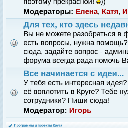
поэтому прекрасной!
))
Модераторы:
Елена
,
Катя
,
И
Для тех, кто здесь недав
Вы не можете разобраться в 
есть вопросы, нужна помощь?
сюда, задайте вопрос - адми
форума всегда рада помочь В
Все начинается с идеи...
У тебя есть интересная идея?
её воплотить в Круге? Тебе н
сотрудники? Пиши сюда!
Модератор:
Игорь
Программы и проекты Круга