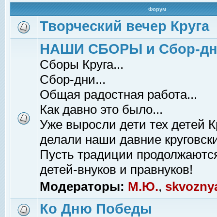
Форум
Творческий вечер Круга
НАШИ СБОРЫ и Сбор-д
Сборы Круга...
Сбор-дни...
Общая радостная работа...
Как давно это было...
Уже выросли дети тех детей К
делали наши давние круговски
Пусть традиции продолжаютс
детей-внуков и правнуков!
Модераторы:
М.Ю.
,
skvozny
Ко Дню Победы