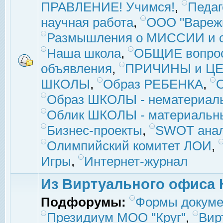
ПРАВЛЕНИЕ! Учимся!
,
Педаг
научная работа
,
ООО "Вареж
Размышления о МИССИИ и с
Наша школа
,
ОБЩИЕ вопро
объявления
,
ПРИЧИНЫ и ЦЕ
ШКОЛЫ
,
Образ РЕБЕНКА
,
Образ ШКОЛЫ - нематериаль
Облик ШКОЛЫ - материальны
Бизнес-проекты
,
SWOT ана
Олимпийский комитет ЛОИ
,
Игры
,
Интернет-журнал
Из Виртуального офиса 
Подфорумы:
Формы докуме
Президиум МОО "Круг"
,
Вир