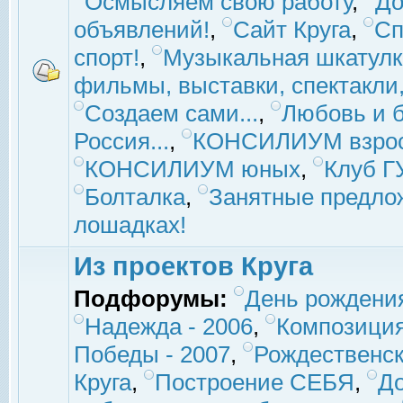
Осмысляем свою работу
,
До
объявлений!
,
Сайт Круга
,
Сп
спорт!
,
Музыкальная шкатулк
фильмы, выставки, спектакли, 
Создаем сами...
,
Любовь и б
Россия...
,
КОНСИЛИУМ взро
КОНСИЛИУМ юных
,
Клуб 
Болталка
,
Занятные предло
лошадках!
Из проектов Круга
Подфорумы:
День рождени
Надежда - 2006
,
Композиция
Победы - 2007
,
Рождественск
Круга
,
Построение СЕБЯ
,
До