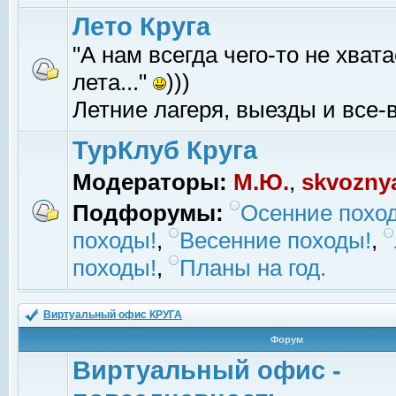
Лето Круга
"А нам всегда чего-то не хвата
лета..."
)))
Летние лагеря, выезды и все-в
ТурКлуб Круга
Модераторы:
М.Ю.
,
skvozny
Подфорумы:
Осенние похо
походы!
,
Весенние походы!
,
походы!
,
Планы на год.
Виртуальный офис КРУГА
Форум
Виртуальный офис -