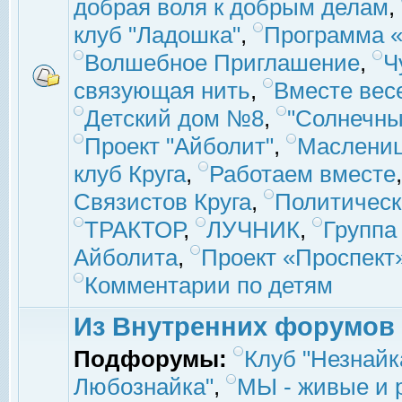
добрая воля к добрым делам
,
клуб "Ладошка"
,
Программа «
Волшебное Приглашение
,
Ч
связующая нить
,
Вместе вес
Детский дом №8
,
"Солнечны
Проект "Айболит"
,
Маслени
клуб Круга
,
Работаем вместе
Связистов Круга
,
Политическ
ТРАКТОР
,
ЛУЧНИК
,
Группа
Айболита
,
Проект «Проспект
Комментарии по детям
Из Внутренних форумов
Подфорумы:
Клуб "Незнайк
Любознайка"
,
МЫ - живые и р