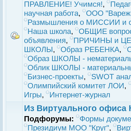
ПРАВЛЕНИЕ! Учимся!
,
Педаг
научная работа
,
ООО "Вареж
Размышления о МИССИИ и с
Наша школа
,
ОБЩИЕ вопро
объявления
,
ПРИЧИНЫ и ЦЕ
ШКОЛЫ
,
Образ РЕБЕНКА
,
Образ ШКОЛЫ - нематериаль
Облик ШКОЛЫ - материальны
Бизнес-проекты
,
SWOT ана
Олимпийский комитет ЛОИ
,
Игры
,
Интернет-журнал
Из Виртуального офиса 
Подфорумы:
Формы докуме
Президиум МОО "Круг"
,
Вир