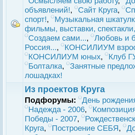
Осмысляем свою работу
,
До
объявлений!
,
Сайт Круга
,
Сп
спорт!
,
Музыкальная шкатулк
фильмы, выставки, спектакли, 
Создаем сами...
,
Любовь и б
Россия...
,
КОНСИЛИУМ взро
КОНСИЛИУМ юных
,
Клуб 
Болталка
,
Занятные предло
лошадках!
Из проектов Круга
Подфорумы:
День рождени
Надежда - 2006
,
Композиция
Победы - 2007
,
Рождественск
Круга
,
Построение СЕБЯ
,
До