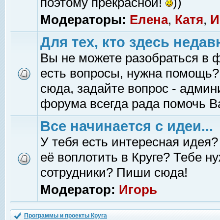
поэтому прекрасной!
))
Модераторы:
Елена
,
Катя
,
И
Для тех, кто здесь недав
Вы не можете разобраться в 
есть вопросы, нужна помощь?
сюда, задайте вопрос - адми
форума всегда рада помочь В
Все начинается с идеи...
У тебя есть интересная идея?
её воплотить в Круге? Тебе н
сотрудники? Пиши сюда!
Модератор:
Игорь
Программы и проекты Круга