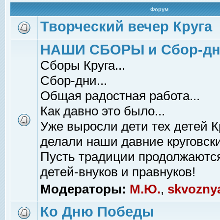
Форум
Творческий вечер Круга
НАШИ СБОРЫ и Сбор-д
Сборы Круга...
Сбор-дни...
Общая радостная работа...
Как давно это было...
Уже выросли дети тех детей К
делали наши давние круговски
Пусть традиции продолжаютс
детей-внуков и правнуков!
Модераторы:
М.Ю.
,
skvozny
Ко Дню Победы