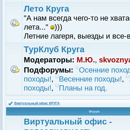
Лето Круга
"А нам всегда чего-то не хвата
лета..."
)))
Летние лагеря, выезды и все-в
ТурКлуб Круга
Модераторы:
М.Ю.
,
skvozny
Подфорумы:
Осенние похо
походы!
,
Весенние походы!
,
походы!
,
Планы на год.
Виртуальный офис КРУГА
Форум
Виртуальный офис -