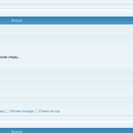
Форум
ские сборы...
ды!
,
Летние походы!
,
Планы на год.
Форум