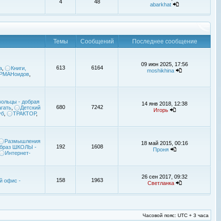
4
48
abarkhat
Темы
Сообщений
Последнее сообщение
09 июн 2025, 17:56
613
6164
а
,
Книги,
moshikhina
УРМАНоидов
,
ольцы - добрая
14 янв 2018, 12:38
680
7242
гать
,
Детский
Игорь
уб
,
ТРАКТОР
,
Размышления
18 май 2015, 00:16
192
1608
браз ШКОЛЫ -
Проня
Интернет-
26 сен 2017, 09:32
158
1963
й офис -
Светланка
Часовой пояс: UTC + 3 часа