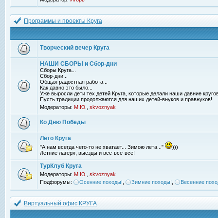
Программы и проекты Круга
Творческий вечер Круга
НАШИ СБОРЫ и Сбор-дни
Сборы Круга...
Сбор-дни...
Общая радостная работа...
Как давно это было...
Уже выросли дети тех детей Круга, которые делали наши давние кругов
Пусть традиции продолжаются для наших детей-внуков и правнуков!
Модераторы:
М.Ю.
,
skvoznyak
Ко Дню Победы
Лето Круга
"А нам всегда чего-то не хватает... Зимою лета..."
)))
Летние лагеря, выезды и все-все-все!
ТурКлуб Круга
Модераторы:
М.Ю.
,
skvoznyak
Подфорумы:
Осенние походы!
,
Зимние походы!
,
Весенние похо
Виртуальный офис КРУГА