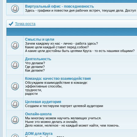
Виртуальный офис - повседневность
Здесь - графики и повестки дня рабочих встреч, текущие дела. Досту
Точка роста
Смыслы и цели
Зачем каждому из нас - лично - работа здесь?
Какие цели каждый ставит перед собою?
А какие цели достойны быть целями Круга - то есть нашими общими?
Деятельность
Что делаем?
Где делаем?
Как делаем?
Команда: качество взаимодействия
Обсуждаем взаимодействие в команде:
эффективные способы,
трудности,
радости
Целевая аудитория
Создаем и тестируем портрет целевой аудитории
Онлайн-школа
Мы многому можем научить желающих учиться.
Ныне это можно делать и онлайн.
Дело новое, нелегкое - но каждый может найти, чем помочь.
ДОМ для Круга