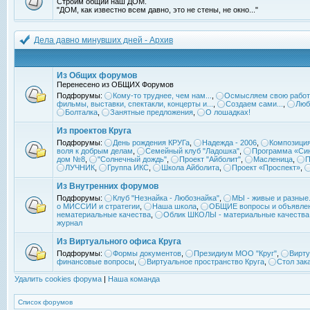
Строим общий наш ДОМ.
"ДОМ, как известно всем давно, это не стены, не окно..."
Дела давно минувших дней - Архив
Из Общих форумов
Перенесено из ОБЩИХ Форумов
Подфорумы:
Кому-то труднее, чем нам...
,
Осмысляем свою работ
фильмы, выставки, спектакли, концерты и...
,
Создаем сами...
,
Люб
Болталка
,
Занятные предложения
,
О лошадках!
Из проектов Круга
Подфорумы:
День рождения КРУГа
,
Надежда - 2006
,
Композиция
воля к добрым делам
,
Семейный клуб "Ладошка"
,
Программа «Син
дом №8
,
"Солнечный дождь"
,
Проект "Айболит"
,
Масленица
,
П
ЛУЧНИК
,
Группа ИКС
,
Школа Айболита
,
Проект «Проспект»
,
Из Внутренних форумов
Подфорумы:
Клуб "Незнайка - Любознайка"
,
МЫ - живые и разные.
о МИССИИ и стратегии
,
Наша школа
,
ОБЩИЕ вопросы и объявле
нематериальные качества
,
Облик ШКОЛЫ - материальные качества
журнал
Из Виртуального офиса Круга
Подфорумы:
Формы документов
,
Президиум МОО "Круг"
,
Вирту
финансовые вопросы
,
Виртуальное пространство Круга
,
Стол зак
Удалить cookies форума
|
Наша команда
Список форумов