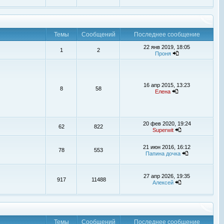
Темы
Сообщений
Последнее сообщение
22 янв 2019, 18:05
1
2
Проня
16 апр 2015, 13:23
8
58
Елена
20 фев 2020, 19:24
62
822
Superwit
21 июн 2016, 16:12
78
553
Папина дочка
27 апр 2026, 19:35
917
11488
Алексей
Темы
Сообщений
Последнее сообщение