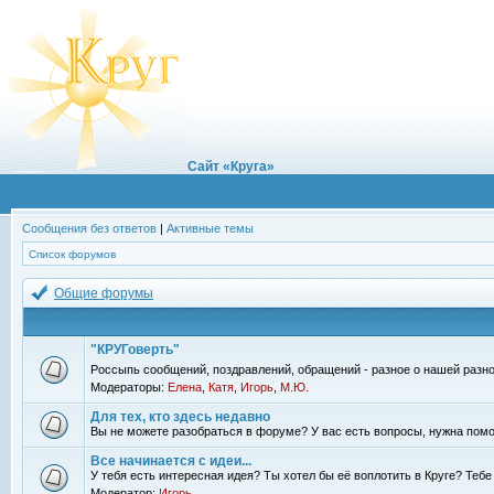
Сайт «Круга»
Сообщения без ответов
|
Активные темы
Список форумов
Общие форумы
"КРУГоверть"
Россыпь сообщений, поздравлений, обращений - разное о нашей разно
Модераторы:
Елена
,
Катя
,
Игорь
,
М.Ю.
Для тех, кто здесь недавно
Вы не можете разобраться в форуме? У вас есть вопросы, нужна помо
Все начинается с идеи...
У тебя есть интересная идея? Ты хотел бы её воплотить в Круге? Теб
Модератор:
Игорь