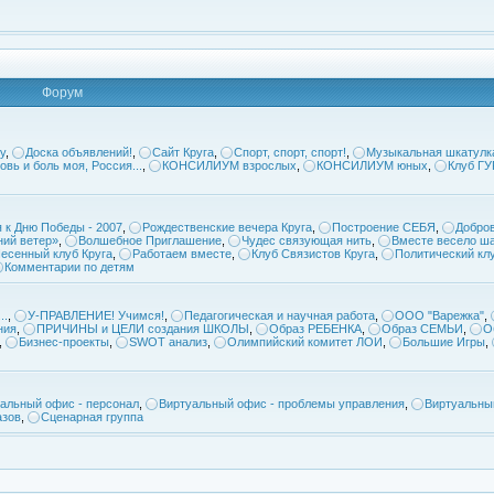
Форум
у
,
Доска объявлений!
,
Сайт Круга
,
Спорт, спорт, спорт!
,
Музыкальная шкатулк
овь и боль моя, Россия...
,
КОНСИЛИУМ взрослых
,
КОНСИЛИУМ юных
,
Клуб Г
 к Дню Победы - 2007
,
Рождественские вечера Круга
,
Построение СЕБЯ
,
Добров
ий ветер»
,
Волшебное Приглашение
,
Чудес связующая нить
,
Вместе весело ша
есенный клуб Круга
,
Работаем вместе
,
Клуб Связистов Круга
,
Политический кл
Комментарии по детям
..
,
У-ПРАВЛЕНИЕ! Учимся!
,
Педагогическая и научная работа
,
ООО "Варежка"
,
ния
,
ПРИЧИНЫ и ЦЕЛИ создания ШКОЛЫ
,
Образ РЕБЕНКА
,
Образ СЕМЬИ
,
О
,
Бизнес-проекты
,
SWOT анализ
,
Олимпийский комитет ЛОИ
,
Большие Игры
,
альный офис - персонал
,
Виртуальный офис - проблемы управления
,
Виртуальны
азов
,
Сценарная группа