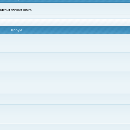
п открыт членам ШАРа.
Форум