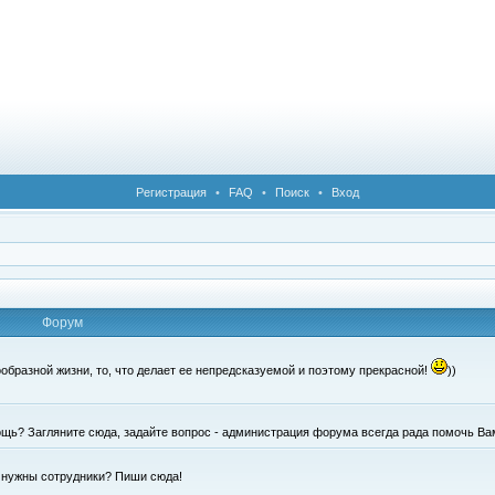
Регистрация
•
FAQ
•
Поиск
•
Вход
Форум
образной жизни, то, что делает ее непредсказуемой и поэтому прекрасной!
))
щь? Загляните сюда, задайте вопрос - администрация форума всегда рада помочь Ва
е нужны сотрудники? Пиши сюда!