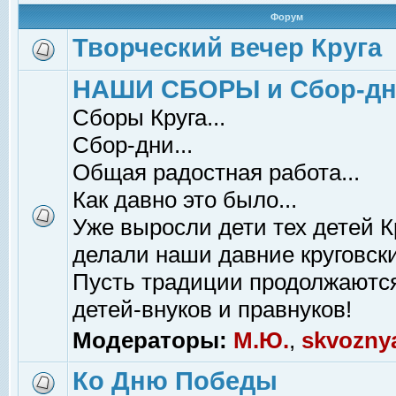
Форум
Творческий вечер Круга
НАШИ СБОРЫ и Сбор-д
Сборы Круга...
Сбор-дни...
Общая радостная работа...
Как давно это было...
Уже выросли дети тех детей К
делали наши давние круговски
Пусть традиции продолжаютс
детей-внуков и правнуков!
Модераторы:
М.Ю.
,
skvozny
Ко Дню Победы