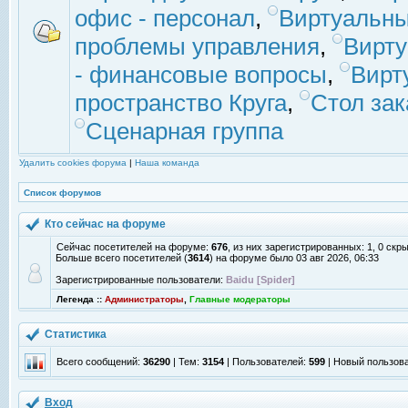
офис - персонал
,
Виртуальны
проблемы управления
,
Вирт
- финансовые вопросы
,
Вирт
пространство Круга
,
Стол зак
Сценарная группа
Удалить cookies форума
|
Наша команда
Список форумов
Кто сейчас на форуме
Сейчас посетителей на форуме:
676
, из них зарегистрированных: 1, 0 скр
Больше всего посетителей (
3614
) на форуме было 03 авг 2026, 06:33
Зарегистрированные пользователи:
Baidu [Spider]
Легенда ::
Администраторы
,
Главные модераторы
Статистика
Всего сообщений:
36290
| Тем:
3154
| Пользователей:
599
| Новый пользов
Вход