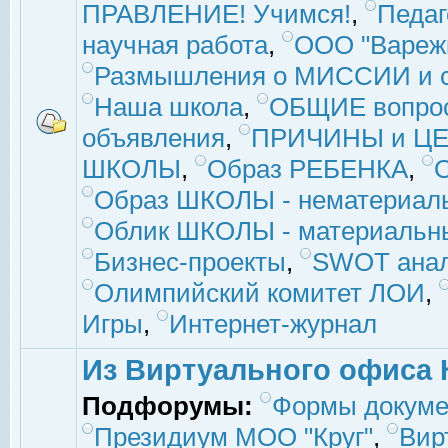
ПРАВЛЕНИЕ! Учимся!
,
Педаг
научная работа
,
ООО "Вареж
Размышления о МИССИИ и с
Наша школа
,
ОБЩИЕ вопро
объявления
,
ПРИЧИНЫ и ЦЕ
ШКОЛЫ
,
Образ РЕБЕНКА
,
Образ ШКОЛЫ - нематериаль
Облик ШКОЛЫ - материальны
Бизнес-проекты
,
SWOT ана
Олимпийский комитет ЛОИ
,
Игры
,
Интернет-журнал
Из Виртуального офиса 
Подфорумы:
Формы докуме
Президиум МОО "Круг"
,
Вир