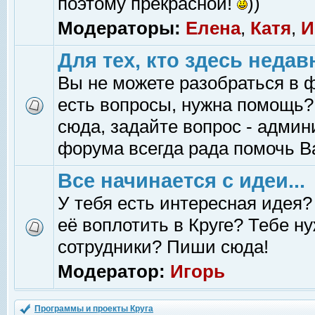
поэтому прекрасной!
))
Модераторы:
Елена
,
Катя
,
И
Для тех, кто здесь недав
Вы не можете разобраться в 
есть вопросы, нужна помощь?
сюда, задайте вопрос - адми
форума всегда рада помочь В
Все начинается с идеи...
У тебя есть интересная идея?
её воплотить в Круге? Тебе н
сотрудники? Пиши сюда!
Модератор:
Игорь
Программы и проекты Круга