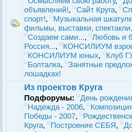
Осмысляем свою работу
,
До
объявлений!
,
Сайт Круга
,
Сп
спорт!
,
Музыкальная шкатулк
фильмы, выставки, спектакли, 
Создаем сами...
,
Любовь и б
Россия...
,
КОНСИЛИУМ взро
КОНСИЛИУМ юных
,
Клуб 
Болталка
,
Занятные предло
лошадках!
Из проектов Круга
Подфорумы:
День рождени
Надежда - 2006
,
Композиция
Победы - 2007
,
Рождественск
Круга
,
Построение СЕБЯ
,
До