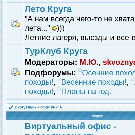
Лето Круга
"А нам всегда чего-то не хвата
лета..."
)))
Летние лагеря, выезды и все-в
ТурКлуб Круга
Модераторы:
М.Ю.
,
skvozny
Подфорумы:
Осенние похо
походы!
,
Весенние походы!
,
походы!
,
Планы на год.
Виртуальный офис КРУГА
Форум
Виртуальный офис -