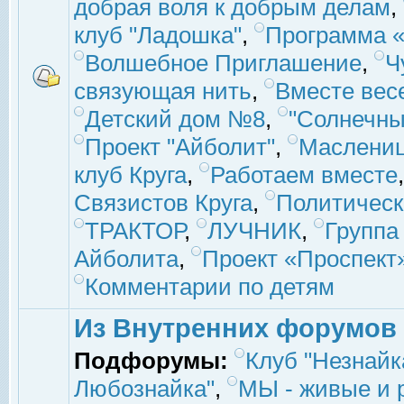
добрая воля к добрым делам
,
клуб "Ладошка"
,
Программа «
Волшебное Приглашение
,
Ч
связующая нить
,
Вместе вес
Детский дом №8
,
"Солнечны
Проект "Айболит"
,
Маслени
клуб Круга
,
Работаем вместе
Связистов Круга
,
Политическ
ТРАКТОР
,
ЛУЧНИК
,
Группа
Айболита
,
Проект «Проспект
Комментарии по детям
Из Внутренних форумов
Подфорумы:
Клуб "Незнайк
Любознайка"
,
МЫ - живые и р