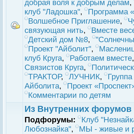
добрая воля к добрым делам
,
клуб "Ладошка"
,
Программа «
Волшебное Приглашение
,
Ч
связующая нить
,
Вместе вес
Детский дом №8
,
"Солнечны
Проект "Айболит"
,
Маслени
клуб Круга
,
Работаем вместе
Связистов Круга
,
Политическ
ТРАКТОР
,
ЛУЧНИК
,
Группа
Айболита
,
Проект «Проспект
Комментарии по детям
Из Внутренних форумов
Подфорумы:
Клуб "Незнайк
Любознайка"
,
МЫ - живые и р