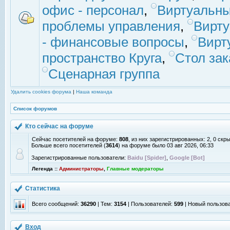
офис - персонал
,
Виртуальны
проблемы управления
,
Вирт
- финансовые вопросы
,
Вирт
пространство Круга
,
Стол зак
Сценарная группа
Удалить cookies форума
|
Наша команда
Список форумов
Кто сейчас на форуме
Сейчас посетителей на форуме:
808
, из них зарегистрированных: 2, 0 скр
Больше всего посетителей (
3614
) на форуме было 03 авг 2026, 06:33
Зарегистрированные пользователи:
Baidu [Spider]
,
Google [Bot]
Легенда ::
Администраторы
,
Главные модераторы
Статистика
Всего сообщений:
36290
| Тем:
3154
| Пользователей:
599
| Новый пользов
Вход