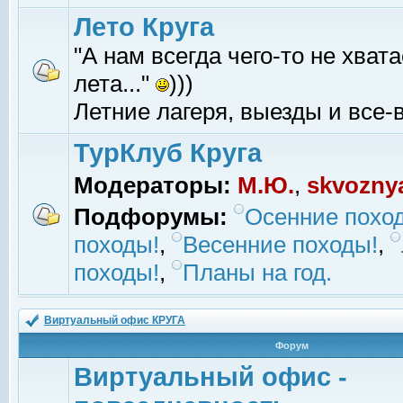
Лето Круга
"А нам всегда чего-то не хвата
лета..."
)))
Летние лагеря, выезды и все-в
ТурКлуб Круга
Модераторы:
М.Ю.
,
skvozny
Подфорумы:
Осенние похо
походы!
,
Весенние походы!
,
походы!
,
Планы на год.
Виртуальный офис КРУГА
Форум
Виртуальный офис -