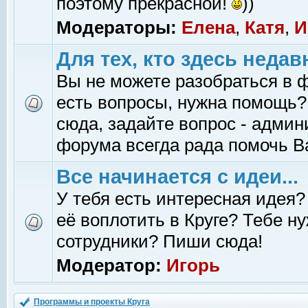
поэтому прекрасной!
))
Модераторы:
Елена
,
Катя
,
И
Для тех, кто здесь недав
Вы не можете разобраться в 
есть вопросы, нужна помощь?
сюда, задайте вопрос - адми
форума всегда рада помочь В
Все начинается с идеи...
У тебя есть интересная идея?
её воплотить в Круге? Тебе н
сотрудники? Пиши сюда!
Модератор:
Игорь
Программы и проекты Круга