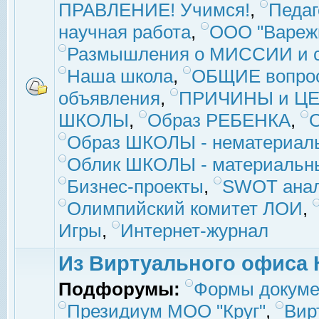
ПРАВЛЕНИЕ! Учимся!
,
Педаг
научная работа
,
ООО "Вареж
Размышления о МИССИИ и с
Наша школа
,
ОБЩИЕ вопро
объявления
,
ПРИЧИНЫ и ЦЕ
ШКОЛЫ
,
Образ РЕБЕНКА
,
Образ ШКОЛЫ - нематериаль
Облик ШКОЛЫ - материальны
Бизнес-проекты
,
SWOT ана
Олимпийский комитет ЛОИ
,
Игры
,
Интернет-журнал
Из Виртуального офиса 
Подфорумы:
Формы докуме
Президиум МОО "Круг"
,
Вир