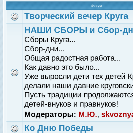
Форум
Творческий вечер Круга
НАШИ СБОРЫ и Сбор-д
Сборы Круга...
Сбор-дни...
Общая радостная работа...
Как давно это было...
Уже выросли дети тех детей К
делали наши давние круговски
Пусть традиции продолжаютс
детей-внуков и правнуков!
Модераторы:
М.Ю.
,
skvozny
Ко Дню Победы