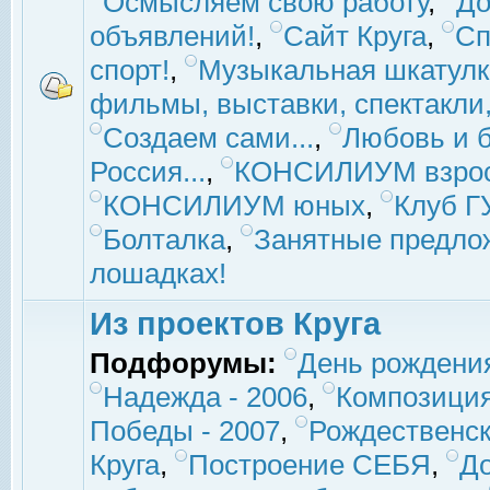
Осмысляем свою работу
,
До
объявлений!
,
Сайт Круга
,
Сп
спорт!
,
Музыкальная шкатулк
фильмы, выставки, спектакли, 
Создаем сами...
,
Любовь и б
Россия...
,
КОНСИЛИУМ взро
КОНСИЛИУМ юных
,
Клуб 
Болталка
,
Занятные предло
лошадках!
Из проектов Круга
Подфорумы:
День рождени
Надежда - 2006
,
Композиция
Победы - 2007
,
Рождественск
Круга
,
Построение СЕБЯ
,
До