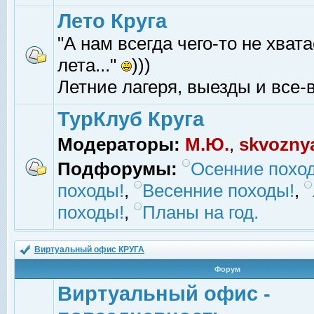
Лето Круга
"А нам всегда чего-то не хвата
лета..."
)))
Летние лагеря, выезды и все-в
ТурКлуб Круга
Модераторы:
М.Ю.
,
skvozny
Подфорумы:
Осенние похо
походы!
,
Весенние походы!
,
походы!
,
Планы на год.
Виртуальный офис КРУГА
Форум
Виртуальный офис -