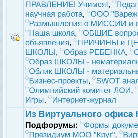
ПРАВЛЕНИЕ! Учимся!
,
Педаг
научная работа
,
ООО "Вареж
Размышления о МИССИИ и с
Наша школа
,
ОБЩИЕ вопро
объявления
,
ПРИЧИНЫ и ЦЕ
ШКОЛЫ
,
Образ РЕБЕНКА
,
Образ ШКОЛЫ - нематериаль
Облик ШКОЛЫ - материальны
Бизнес-проекты
,
SWOT ана
Олимпийский комитет ЛОИ
,
Игры
,
Интернет-журнал
Из Виртуального офиса 
Подфорумы:
Формы докуме
Президиум МОО "Круг"
,
Вир