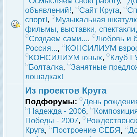
Осмысляем свою работу
,
До
объявлений!
,
Сайт Круга
,
Сп
спорт!
,
Музыкальная шкатулк
фильмы, выставки, спектакли, 
Создаем сами...
,
Любовь и б
Россия...
,
КОНСИЛИУМ взро
КОНСИЛИУМ юных
,
Клуб 
Болталка
,
Занятные предло
лошадках!
Из проектов Круга
Подфорумы:
День рождени
Надежда - 2006
,
Композиция
Победы - 2007
,
Рождественск
Круга
,
Построение СЕБЯ
,
До