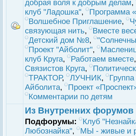
добрая воля к добрым делам
,
клуб "Ладошка"
,
Программа «
Волшебное Приглашение
,
Ч
связующая нить
,
Вместе вес
Детский дом №8
,
"Солнечны
Проект "Айболит"
,
Маслени
клуб Круга
,
Работаем вместе
Связистов Круга
,
Политическ
ТРАКТОР
,
ЛУЧНИК
,
Группа
Айболита
,
Проект «Проспект
Комментарии по детям
Из Внутренних форумов
Подфорумы:
Клуб "Незнайк
Любознайка"
,
МЫ - живые и р