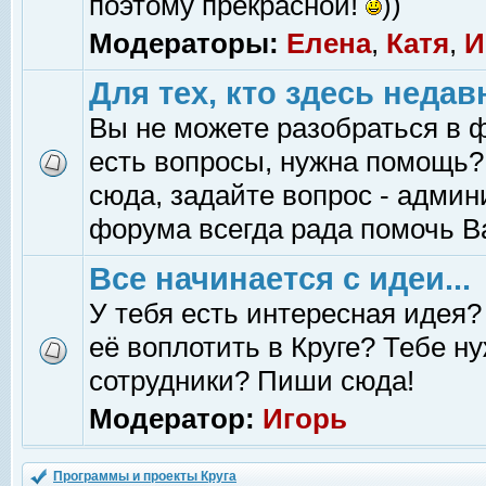
поэтому прекрасной!
))
Модераторы:
Елена
,
Катя
,
И
Для тех, кто здесь недав
Вы не можете разобраться в 
есть вопросы, нужна помощь?
сюда, задайте вопрос - адми
форума всегда рада помочь В
Все начинается с идеи...
У тебя есть интересная идея?
её воплотить в Круге? Тебе н
сотрудники? Пиши сюда!
Модератор:
Игорь
Программы и проекты Круга