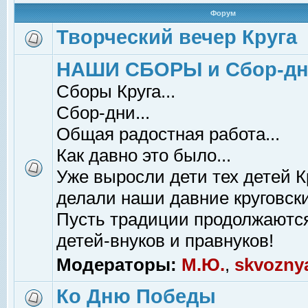
Форум
Творческий вечер Круга
НАШИ СБОРЫ и Сбор-д
Сборы Круга...
Сбор-дни...
Общая радостная работа...
Как давно это было...
Уже выросли дети тех детей К
делали наши давние круговски
Пусть традиции продолжаютс
детей-внуков и правнуков!
Модераторы:
М.Ю.
,
skvozny
Ко Дню Победы