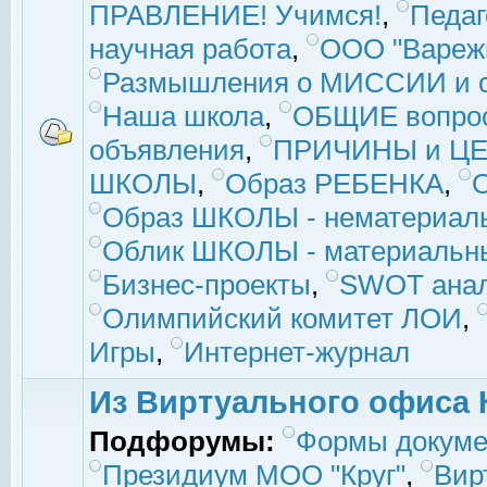
ПРАВЛЕНИЕ! Учимся!
,
Педаг
научная работа
,
ООО "Вареж
Размышления о МИССИИ и с
Наша школа
,
ОБЩИЕ вопро
объявления
,
ПРИЧИНЫ и ЦЕ
ШКОЛЫ
,
Образ РЕБЕНКА
,
Образ ШКОЛЫ - нематериаль
Облик ШКОЛЫ - материальны
Бизнес-проекты
,
SWOT ана
Олимпийский комитет ЛОИ
,
Игры
,
Интернет-журнал
Из Виртуального офиса 
Подфорумы:
Формы докуме
Президиум МОО "Круг"
,
Вир