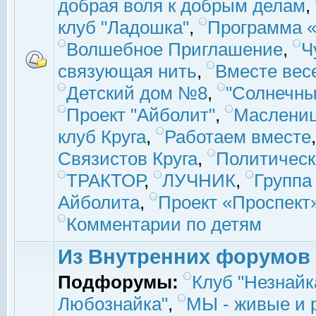
добрая воля к добрым делам
,
клуб "Ладошка"
,
Программа «
Волшебное Приглашение
,
Ч
связующая нить
,
Вместе вес
Детский дом №8
,
"Солнечны
Проект "Айболит"
,
Маслени
клуб Круга
,
Работаем вместе
Связистов Круга
,
Политическ
ТРАКТОР
,
ЛУЧНИК
,
Группа
Айболита
,
Проект «Проспект
Комментарии по детям
Из Внутренних форумов
Подфорумы:
Клуб "Незнайк
Любознайка"
,
МЫ - живые и р