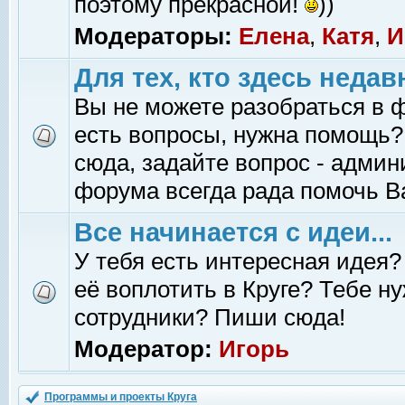
поэтому прекрасной!
))
Модераторы:
Елена
,
Катя
,
И
Для тех, кто здесь недав
Вы не можете разобраться в 
есть вопросы, нужна помощь?
сюда, задайте вопрос - адми
форума всегда рада помочь В
Все начинается с идеи...
У тебя есть интересная идея?
её воплотить в Круге? Тебе н
сотрудники? Пиши сюда!
Модератор:
Игорь
Программы и проекты Круга