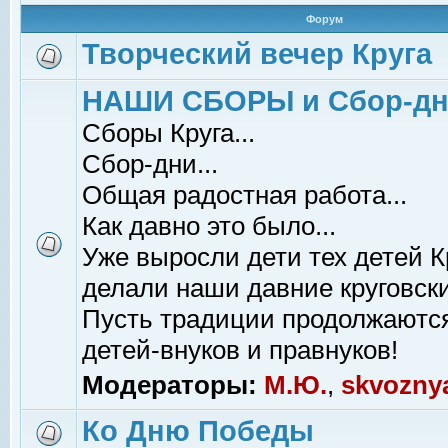
Форум
Творческий вечер Круга
НАШИ СБОРЫ и Сбор-д
Сборы Круга...
Сбор-дни...
Общая радостная работа...
Как давно это было...
Уже выросли дети тех детей К
делали наши давние круговски
Пусть традиции продолжаютс
детей-внуков и правнуков!
Модераторы:
М.Ю.
,
skvozny
Ко Дню Победы