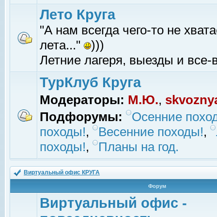
Лето Круга
"А нам всегда чего-то не хвата
лета..."
)))
Летние лагеря, выезды и все-в
ТурКлуб Круга
Модераторы:
М.Ю.
,
skvozny
Подфорумы:
Осенние похо
походы!
,
Весенние походы!
,
походы!
,
Планы на год.
Виртуальный офис КРУГА
Форум
Виртуальный офис -