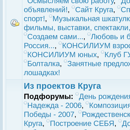
Осмысляем свою работу
,
До
объявлений!
,
Сайт Круга
,
Сп
спорт!
,
Музыкальная шкатулк
фильмы, выставки, спектакли, 
Создаем сами...
,
Любовь и б
Россия...
,
КОНСИЛИУМ взро
КОНСИЛИУМ юных
,
Клуб 
Болталка
,
Занятные предло
лошадках!
Из проектов Круга
Подфорумы:
День рождени
Надежда - 2006
,
Композиция
Победы - 2007
,
Рождественск
Круга
,
Построение СЕБЯ
,
До