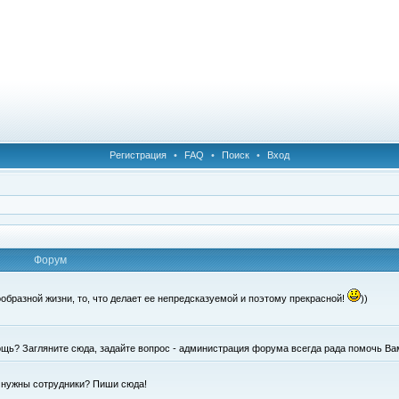
Регистрация
•
FAQ
•
Поиск
•
Вход
Форум
образной жизни, то, что делает ее непредсказуемой и поэтому прекрасной!
))
щь? Загляните сюда, задайте вопрос - администрация форума всегда рада помочь Ва
е нужны сотрудники? Пиши сюда!