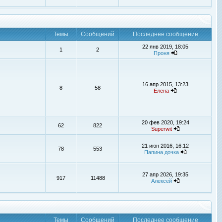
Темы
Сообщений
Последнее сообщение
22 янв 2019, 18:05
1
2
Проня
16 апр 2015, 13:23
8
58
Елена
20 фев 2020, 19:24
62
822
Superwit
21 июн 2016, 16:12
78
553
Папина дочка
27 апр 2026, 19:35
917
11488
Алексей
Темы
Сообщений
Последнее сообщение