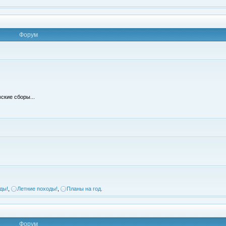
Форум
ские сборы...
ды!
,
Летние походы!
,
Планы на год.
Форум