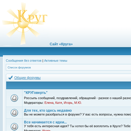
Сайт «Круга»
Сообщения без ответов
|
Активные темы
Список форумов
Общие форумы
"КРУГоверть"
Россыпь сообщений, поздравлений, обращений - разное о нашей разно
Модераторы:
Елена
,
Катя
,
Игорь
,
М.Ю.
Для тех, кто здесь недавно
Вы не можете разобраться в форуме? У вас есть вопросы, нужна помо
Все начинается с идеи...
У тебя есть интересная идея? Ты хотел бы её воплотить в Круге? Теб
Модератор:
Игорь