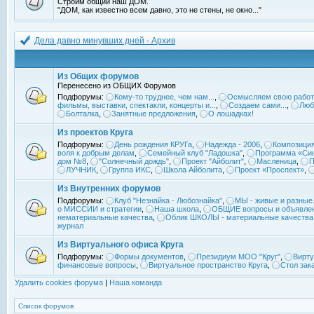
Строим общий наш ДОМ.
"ДОМ, как известно всем давно, это не стены, не окно..."
Дела давно минувших дней - Архив
Из Общих форумов
Перенесено из ОБЩИХ Форумов
Подфорумы:
Кому-то труднее, чем нам...
,
Осмысляем свою работ
фильмы, выставки, спектакли, концерты и...
,
Создаем сами...
,
Люб
Болталка
,
Занятные предложения
,
О лошадках!
Из проектов Круга
Подфорумы:
День рождения КРУГа
,
Надежда - 2006
,
Композиция
воля к добрым делам
,
Семейный клуб "Ладошка"
,
Программа «Син
дом №8
,
"Солнечный дождь"
,
Проект "Айболит"
,
Масленица
,
П
ЛУЧНИК
,
Группа ИКС
,
Школа Айболита
,
Проект «Проспект»
,
Из Внутренних форумов
Подфорумы:
Клуб "Незнайка - Любознайка"
,
МЫ - живые и разные.
о МИССИИ и стратегии
,
Наша школа
,
ОБЩИЕ вопросы и объявле
нематериальные качества
,
Облик ШКОЛЫ - материальные качества
журнал
Из Виртуального офиса Круга
Подфорумы:
Формы документов
,
Президиум МОО "Круг"
,
Вирту
финансовые вопросы
,
Виртуальное пространство Круга
,
Стол зак
Удалить cookies форума
|
Наша команда
Список форумов