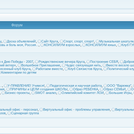
Форум
у
,
Доска объявлений!
,
Сайт Круга
,
Спорт, спорт, спорт!
,
Музыкальная шкатулк
овь и боль моя, Россия...
,
КОНСИЛИУМ взрослых
,
КОНСИЛИУМ юных
,
Клуб Г
 к Дню Победы - 2007
,
Рождественские вечера Круга
,
Построение СЕБЯ
,
Добров
ий ветер»
,
Волшебное Приглашение
,
Чудес связующая нить
,
Вместе весело ша
есенный клуб Круга
,
Работаем вместе
,
Клуб Связистов Круга
,
Политический кл
Комментарии по детям
..
,
У-ПРАВЛЕНИЕ! Учимся!
,
Педагогическая и научная работа
,
ООО "Варежка"
,
ния
,
ПРИЧИНЫ и ЦЕЛИ создания ШКОЛЫ
,
Образ РЕБЕНКА
,
Образ СЕМЬИ
,
О
,
Бизнес-проекты
,
SWOT анализ
,
Олимпийский комитет ЛОИ
,
Большие Игры
,
альный офис - персонал
,
Виртуальный офис - проблемы управления
,
Виртуальны
азов
,
Сценарная группа