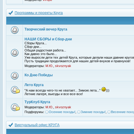
Программы и проекты Круга
Творческий вечер Круга
НАШИ СБОРЫ и Сбор-дни
Сборы Круга...
Сбор-дни...
Общая радостная работа...
Как давно это было...
Уже выросли дети тех детей Круга, которые делали наши давние кругов
Пусть традиции продолжаются для наших детей-внуков и правнуков!
Модераторы:
М.Ю.
,
skvoznyak
Ко Дню Победы
Лето Круга
"А нам всегда чего-то не хватает... Зимою лета..."
)))
Летние лагеря, выезды и все-все-все!
ТурКлуб Круга
Модераторы:
М.Ю.
,
skvoznyak
Подфорумы:
Осенние походы!
,
Зимние походы!
,
Весенние похо
Виртуальный офис КРУГА