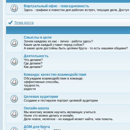
Виртуальный офис - повседневность
Здесь - графики и повестки дня рабочих встреч, текущие дела. Досту
Точка роста
Смыслы и цели
Зачем каждому из нас - лично - работа здесь?
Какие цели каждый ставит перед собою?
А какие цели достойны быть целями Круга - то есть нашими общими?
Деятельность
Что делаем?
Где делаем?
Как делаем?
Команда: качество взаимодействия
Обсуждаем взаимодействие в команде:
эффективные способы,
трудности,
радости
Целевая аудитория
Создаем и тестируем портрет целевой аудитории
Онлайн-школа
Мы многому можем научить желающих учиться.
Ныне это можно делать и онлайн.
Дело новое, нелегкое - но каждый может найти, чем помочь.
ДОМ для Круга