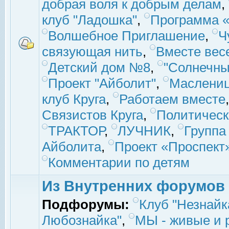
добрая воля к добрым делам
,
клуб "Ладошка"
,
Программа «
Волшебное Приглашение
,
Ч
связующая нить
,
Вместе вес
Детский дом №8
,
"Солнечны
Проект "Айболит"
,
Маслени
клуб Круга
,
Работаем вместе
Связистов Круга
,
Политическ
ТРАКТОР
,
ЛУЧНИК
,
Группа
Айболита
,
Проект «Проспект
Комментарии по детям
Из Внутренних форумов
Подфорумы:
Клуб "Незнайк
Любознайка"
,
МЫ - живые и р