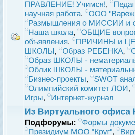
ПРАВЛЕНИЕ! Учимся!
,
Педаг
научная работа
,
ООО "Вареж
Размышления о МИССИИ и с
Наша школа
,
ОБЩИЕ вопро
объявления
,
ПРИЧИНЫ и ЦЕ
ШКОЛЫ
,
Образ РЕБЕНКА
,
Образ ШКОЛЫ - нематериаль
Облик ШКОЛЫ - материальны
Бизнес-проекты
,
SWOT ана
Олимпийский комитет ЛОИ
,
Игры
,
Интернет-журнал
Из Виртуального офиса 
Подфорумы:
Формы докуме
Президиум МОО "Круг"
,
Вир