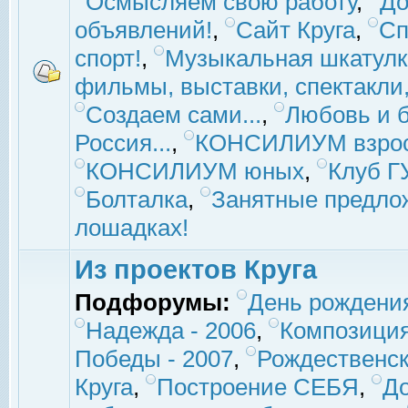
Осмысляем свою работу
,
До
объявлений!
,
Сайт Круга
,
Сп
спорт!
,
Музыкальная шкатулк
фильмы, выставки, спектакли, 
Создаем сами...
,
Любовь и б
Россия...
,
КОНСИЛИУМ взро
КОНСИЛИУМ юных
,
Клуб 
Болталка
,
Занятные предло
лошадках!
Из проектов Круга
Подфорумы:
День рождени
Надежда - 2006
,
Композиция
Победы - 2007
,
Рождественск
Круга
,
Построение СЕБЯ
,
До