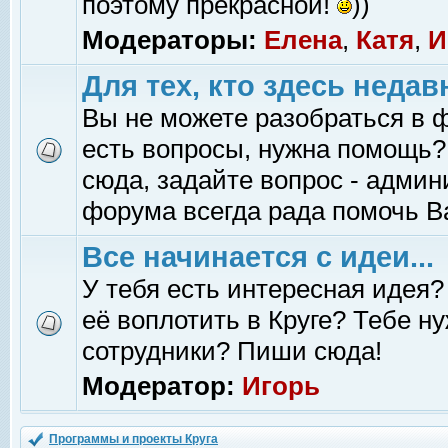
поэтому прекрасной!
))
Модераторы:
Елена
,
Катя
,
И
Для тех, кто здесь недав
Вы не можете разобраться в 
есть вопросы, нужна помощь?
сюда, задайте вопрос - адми
форума всегда рада помочь В
Все начинается с идеи...
У тебя есть интересная идея?
её воплотить в Круге? Тебе н
сотрудники? Пиши сюда!
Модератор:
Игорь
Программы и проекты Круга