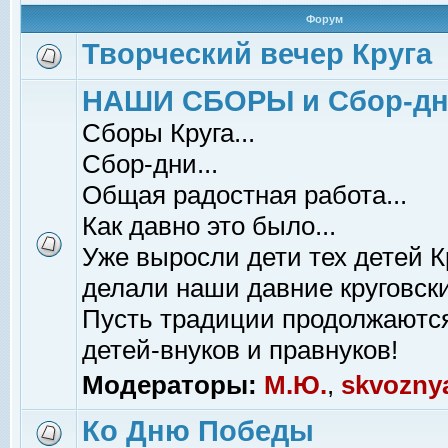
Форум
Творческий вечер Круга
НАШИ СБОРЫ и Сбор-д
Сборы Круга...
Сбор-дни...
Общая радостная работа...
Как давно это было...
Уже выросли дети тех детей К
делали наши давние круговски
Пусть традиции продолжаютс
детей-внуков и правнуков!
Модераторы:
М.Ю.
,
skvozny
Ко Дню Победы