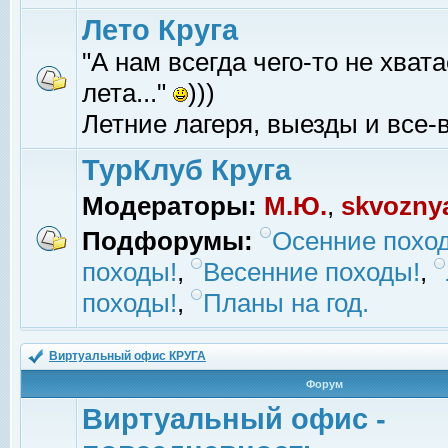
Лето Круга
"А нам всегда чего-то не хвата
лета..."
)))
Летние лагеря, выезды и все-в
ТурКлуб Круга
Модераторы:
М.Ю.
,
skvozny
Подфорумы:
Осенние похо
походы!
,
Весенние походы!
,
походы!
,
Планы на год.
Виртуальный офис КРУГА
Форум
Виртуальный офис -