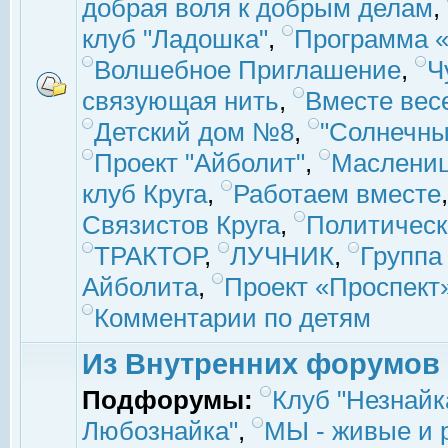
добрая воля к добрым делам
,
клуб "Ладошка"
,
Программа «
Волшебное Приглашение
,
Ч
связующая нить
,
Вместе вес
Детский дом №8
,
"Солнечны
Проект "Айболит"
,
Маслени
клуб Круга
,
Работаем вместе
Связистов Круга
,
Политическ
ТРАКТОР
,
ЛУЧНИК
,
Группа
Айболита
,
Проект «Проспект
Комментарии по детям
Из Внутренних форумов
Подфорумы:
Клуб "Незнайк
Любознайка"
,
МЫ - живые и р