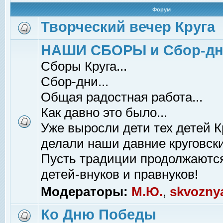
Форум
Творческий вечер Круга
НАШИ СБОРЫ и Сбор-д
Сборы Круга...
Сбор-дни...
Общая радостная работа...
Как давно это было...
Уже выросли дети тех детей К
делали наши давние круговски
Пусть традиции продолжаютс
детей-внуков и правнуков!
Модераторы:
М.Ю.
,
skvozny
Ко Дню Победы