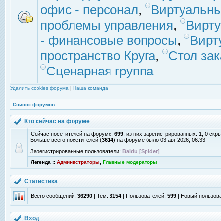
офис - персонал
,
Виртуальны
проблемы управления
,
Вирт
- финансовые вопросы
,
Вирт
пространство Круга
,
Стол зак
Сценарная группа
Удалить cookies форума
|
Наша команда
Список форумов
Кто сейчас на форуме
Сейчас посетителей на форуме:
699
, из них зарегистрированных: 1, 0 скр
Больше всего посетителей (
3614
) на форуме было 03 авг 2026, 06:33
Зарегистрированные пользователи:
Baidu [Spider]
Легенда ::
Администраторы
,
Главные модераторы
Статистика
Всего сообщений:
36290
| Тем:
3154
| Пользователей:
599
| Новый пользов
Вход