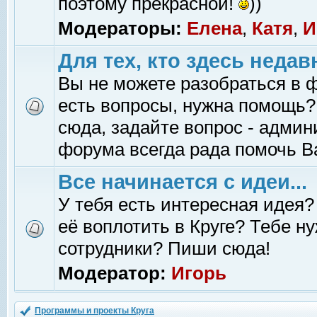
поэтому прекрасной!
))
Модераторы:
Елена
,
Катя
,
И
Для тех, кто здесь недав
Вы не можете разобраться в 
есть вопросы, нужна помощь?
сюда, задайте вопрос - адми
форума всегда рада помочь В
Все начинается с идеи...
У тебя есть интересная идея?
её воплотить в Круге? Тебе н
сотрудники? Пиши сюда!
Модератор:
Игорь
Программы и проекты Круга