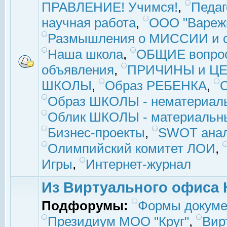
ПРАВЛЕНИЕ! Учимся!
,
Педаг
научная работа
,
ООО "Вареж
Размышления о МИССИИ и с
Наша школа
,
ОБЩИЕ вопро
объявления
,
ПРИЧИНЫ и ЦЕ
ШКОЛЫ
,
Образ РЕБЕНКА
,
Образ ШКОЛЫ - нематериаль
Облик ШКОЛЫ - материальны
Бизнес-проекты
,
SWOT ана
Олимпийский комитет ЛОИ
,
Игры
,
Интернет-журнал
Из Виртуального офиса 
Подфорумы:
Формы докуме
Президиум МОО "Круг"
,
Вир