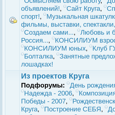
Осмысляем свою работу
,
До
объявлений!
,
Сайт Круга
,
Сп
спорт!
,
Музыкальная шкатулк
фильмы, выставки, спектакли, 
Создаем сами...
,
Любовь и б
Россия...
,
КОНСИЛИУМ взро
КОНСИЛИУМ юных
,
Клуб 
Болталка
,
Занятные предло
лошадках!
Из проектов Круга
Подфорумы:
День рождени
Надежда - 2006
,
Композиция
Победы - 2007
,
Рождественск
Круга
,
Построение СЕБЯ
,
До