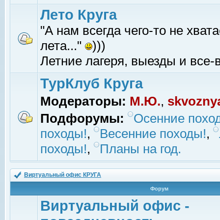
Лето Круга
"А нам всегда чего-то не хвата
лета..."
)))
Летние лагеря, выезды и все-в
ТурКлуб Круга
Модераторы:
М.Ю.
,
skvozny
Подфорумы:
Осенние похо
походы!
,
Весенние походы!
,
походы!
,
Планы на год.
Виртуальный офис КРУГА
Форум
Виртуальный офис -