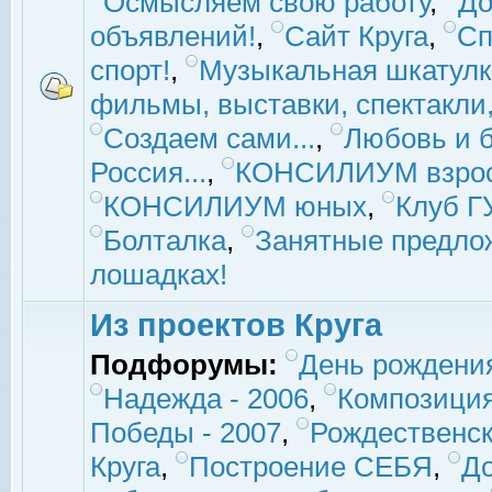
Осмысляем свою работу
,
До
объявлений!
,
Сайт Круга
,
Сп
спорт!
,
Музыкальная шкатулк
фильмы, выставки, спектакли, 
Создаем сами...
,
Любовь и б
Россия...
,
КОНСИЛИУМ взро
КОНСИЛИУМ юных
,
Клуб 
Болталка
,
Занятные предло
лошадках!
Из проектов Круга
Подфорумы:
День рождени
Надежда - 2006
,
Композиция
Победы - 2007
,
Рождественск
Круга
,
Построение СЕБЯ
,
До