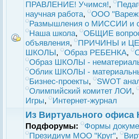
ПРАВЛЕНИЕ! Учимся!
,
Педаг
научная работа
,
ООО "Вареж
Размышления о МИССИИ и с
Наша школа
,
ОБЩИЕ вопро
объявления
,
ПРИЧИНЫ и ЦЕ
ШКОЛЫ
,
Образ РЕБЕНКА
,
Образ ШКОЛЫ - нематериаль
Облик ШКОЛЫ - материальны
Бизнес-проекты
,
SWOT ана
Олимпийский комитет ЛОИ
,
Игры
,
Интернет-журнал
Из Виртуального офиса 
Подфорумы:
Формы докуме
Президиум МОО "Круг"
,
Вир