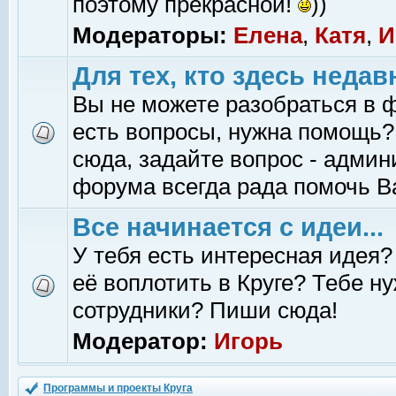
поэтому прекрасной!
))
Модераторы:
Елена
,
Катя
,
И
Для тех, кто здесь недав
Вы не можете разобраться в 
есть вопросы, нужна помощь?
сюда, задайте вопрос - адми
форума всегда рада помочь В
Все начинается с идеи...
У тебя есть интересная идея?
её воплотить в Круге? Тебе н
сотрудники? Пиши сюда!
Модератор:
Игорь
Программы и проекты Круга