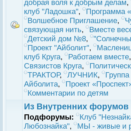
добрая воля к добрым делам
,
клуб "Ладошка"
,
Программа «
Волшебное Приглашение
,
Ч
связующая нить
,
Вместе вес
Детский дом №8
,
"Солнечны
Проект "Айболит"
,
Маслени
клуб Круга
,
Работаем вместе
Связистов Круга
,
Политическ
ТРАКТОР
,
ЛУЧНИК
,
Группа
Айболита
,
Проект «Проспект
Комментарии по детям
Из Внутренних форумов
Подфорумы:
Клуб "Незнайк
Любознайка"
,
МЫ - живые и р