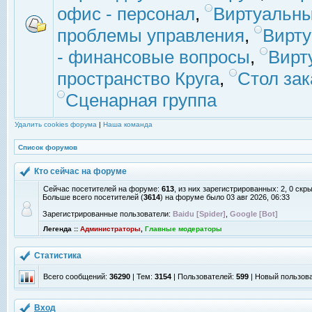
офис - персонал
,
Виртуальны
проблемы управления
,
Вирт
- финансовые вопросы
,
Вирт
пространство Круга
,
Стол зак
Сценарная группа
Удалить cookies форума
|
Наша команда
Список форумов
Кто сейчас на форуме
Сейчас посетителей на форуме:
613
, из них зарегистрированных: 2, 0 скр
Больше всего посетителей (
3614
) на форуме было 03 авг 2026, 06:33
Зарегистрированные пользователи:
Baidu [Spider]
,
Google [Bot]
Легенда ::
Администраторы
,
Главные модераторы
Статистика
Всего сообщений:
36290
| Тем:
3154
| Пользователей:
599
| Новый пользов
Вход