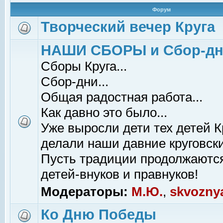
Форум
Творческий вечер Круга
НАШИ СБОРЫ и Сбор-д
Сборы Круга...
Сбор-дни...
Общая радостная работа...
Как давно это было...
Уже выросли дети тех детей К
делали наши давние круговски
Пусть традиции продолжаютс
детей-внуков и правнуков!
Модераторы:
М.Ю.
,
skvozny
Ко Дню Победы