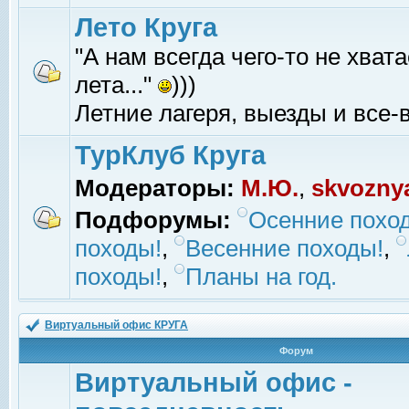
Лето Круга
"А нам всегда чего-то не хвата
лета..."
)))
Летние лагеря, выезды и все-в
ТурКлуб Круга
Модераторы:
М.Ю.
,
skvozny
Подфорумы:
Осенние похо
походы!
,
Весенние походы!
,
походы!
,
Планы на год.
Виртуальный офис КРУГА
Форум
Виртуальный офис -