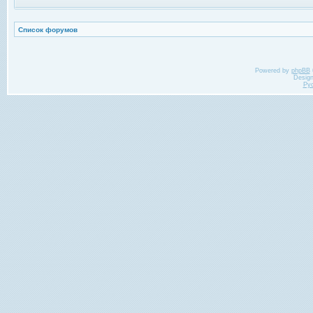
Список форумов
Powered by
phpBB
Desig
Ру