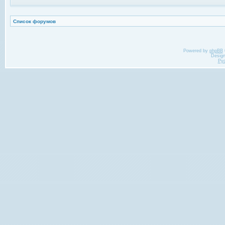
Список форумов
Powered by
phpBB
Desig
Ру