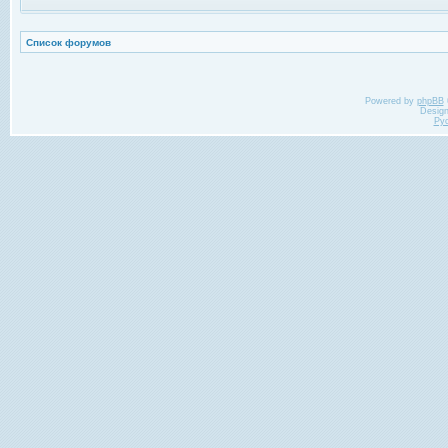
Список форумов
Powered by
phpBB
Desig
Ру