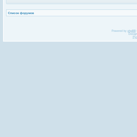
Список форумов
Powered by
phpBB
Desig
Ру