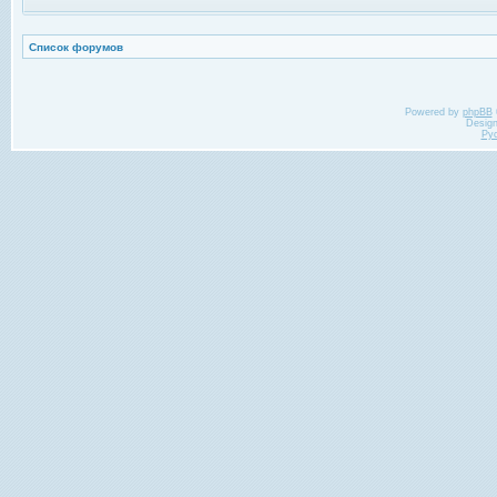
Список форумов
Powered by
phpBB
Desig
Ру