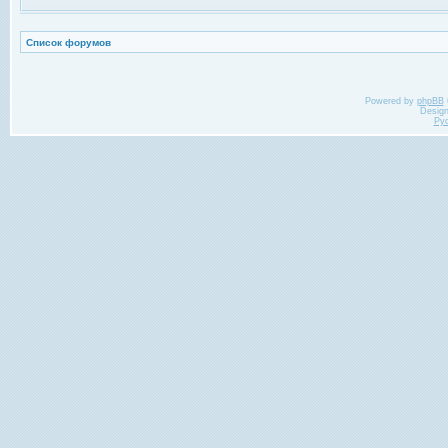
Список форумов
Powered by
phpBB
Desig
Ру