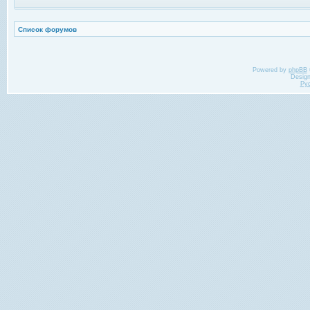
Список форумов
Powered by
phpBB
Desig
Ру