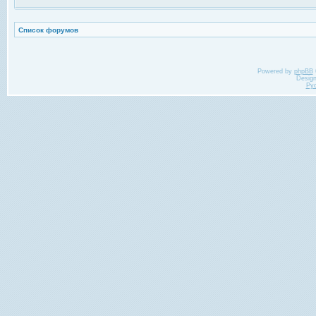
Список форумов
Powered by
phpBB
Desig
Ру