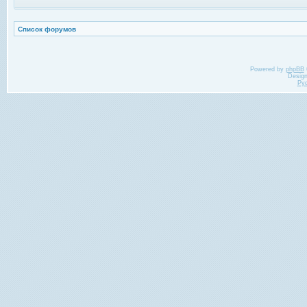
Список форумов
Powered by
phpBB
Desig
Ру