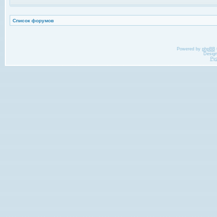
Список форумов
Powered by
phpBB
Desig
Ру