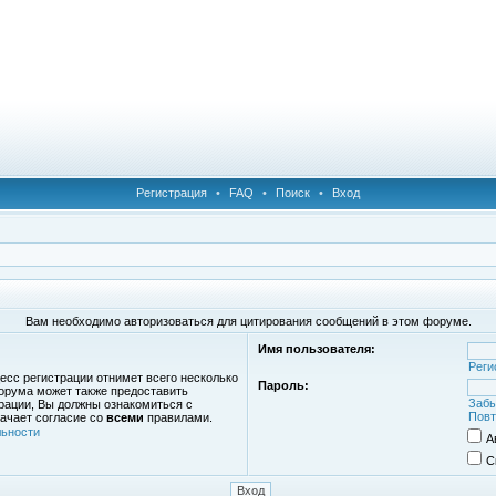
Регистрация
•
FAQ
•
Поиск
•
Вход
Вам необходимо авторизоваться для цитирования сообщений в этом форуме.
Имя пользователя:
Реги
есс регистрации отнимет всего несколько
Пароль:
орума может также предоставить
Забы
рации, Вы должны ознакомиться с
Повт
ачает согласие со
всеми
правилами.
ьности
А
С