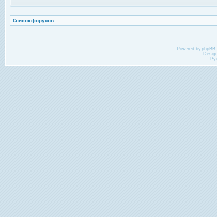
Список форумов
Powered by
phpBB
Desig
Ру