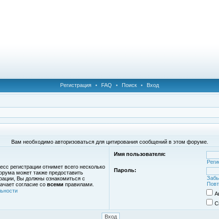
Регистрация
•
FAQ
•
Поиск
•
Вход
Вам необходимо авторизоваться для цитирования сообщений в этом форуме.
Имя пользователя:
Реги
есс регистрации отнимет всего несколько
Пароль:
орума может также предоставить
Забы
рации, Вы должны ознакомиться с
Повт
ачает согласие со
всеми
правилами.
ьности
А
С