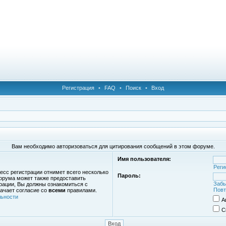
Регистрация
•
FAQ
•
Поиск
•
Вход
Вам необходимо авторизоваться для цитирования сообщений в этом форуме.
Имя пользователя:
Реги
есс регистрации отнимет всего несколько
Пароль:
орума может также предоставить
Забы
рации, Вы должны ознакомиться с
Повт
ачает согласие со
всеми
правилами.
ьности
А
С