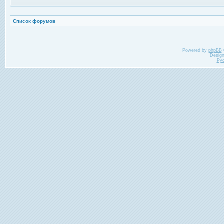
Список форумов
Powered by
phpBB
Desig
Ру